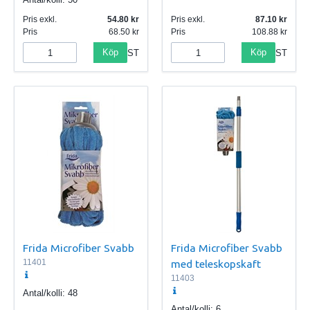
Pris exkl.
54.80
Pris exkl.
87.10
Pris
68.50
Pris
108.88
Köp
Köp
ST
ST
Frida Microfiber Svabb
Frida Microfiber Svabb
11401
med teleskopskaft
11403
Antal/kolli:
48
Antal/kolli:
6