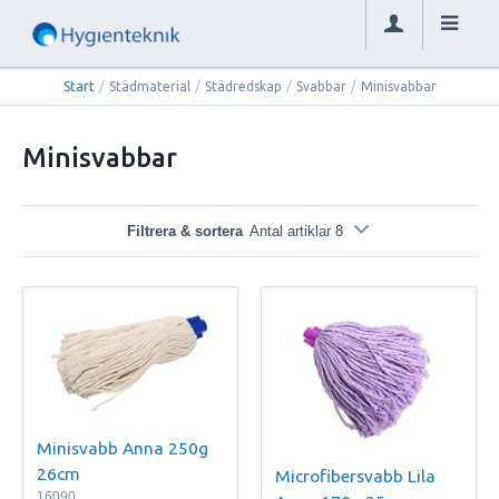
Start
/
Städmaterial
/
Städredskap
/
Svabbar
/
Minisvabbar
Minisvabbar
Filtrera & sortera
Antal artiklar 8
Minisvabb Anna 250g
26cm
Microfibersvabb Lila
16090