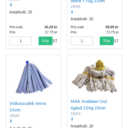
Anna 170g 25cm
16046
Antal/kolli:
25
Antal/kolli:
25
Pris exkl.
30.20
Pris exkl.
59.00
Pris
37.75
Pris
73.75
Köp
Köp
ST
ST
MAX Svabben Gul
Viskossvabb Anna
öglad 250g 29cm
25cm
16033
16044
Antal/kolli:
20