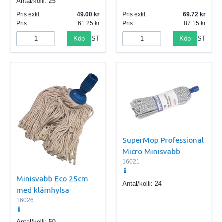
Antal/kolli:
25
Pris exkl.
49.00
Pris exkl.
69.72
Pris
61.25
Pris
87.15
Köp
Köp
ST
ST
SuperMop Professional
Micro Minisvabb
16021
Minisvabb Eco 25cm
Antal/kolli:
24
med klämhylsa
16026
Antal/kolli:
50