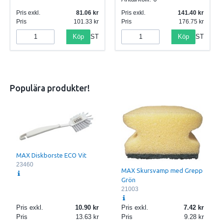
Pris exkl.
81.06
Pris exkl.
141.40
Pris
101.33
Pris
176.75
Köp
Köp
ST
ST
Populära produkter!
MAX Diskborste ECO Vit
23460
MAX Skursvamp med Grepp
Grön
21003
Pris exkl.
10.90
Pris exkl.
7.42
Pris
13.63
Pris
9.28