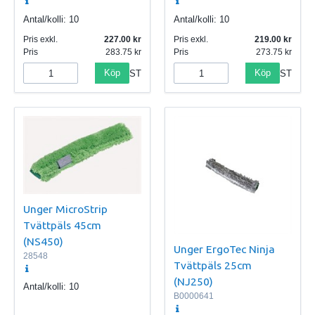
Antal/kolli:
10
Antal/kolli:
10
Pris exkl.
227.00
Pris exkl.
219.00
Pris
283.75
Pris
273.75
Köp
Köp
ST
ST
Unger MicroStrip
Tvättpäls 45cm
(NS450)
Unger ErgoTec Ninja
28548
Tvättpäls 25cm
(NJ250)
Antal/kolli:
10
B0000641