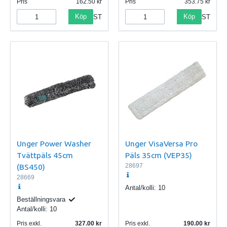
Pris
162.50
Pris
353.75
Köp
Köp
ST
ST
Unger Power Washer
Unger VisaVersa Pro
Tvättpäls 45cm
Päls 35cm (VEP35)
(BS450)
28697
28669
Antal/kolli:
10
Beställningsvara
Antal/kolli:
10
Pris exkl.
327.00
Pris exkl.
190.00