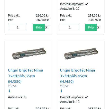
Beställningsvara
Antal/kolli:
10
Pris exkl.
290.00
Pris exkl.
279.00
Pris
362.50
Pris
348.75
Köp
Köp
ST
ST
Unger ErgoTec Ninja
Unger ErgoTec Ninja
Tvättpäls 35cm
Tvättpäls 45cm
(NJ350)
(NJ450)
28551
28552
Antal/kolli:
10
Beställningsvara
Antal/kolli:
10
Pris exkl.
308.00
Pris exkl.
367.00