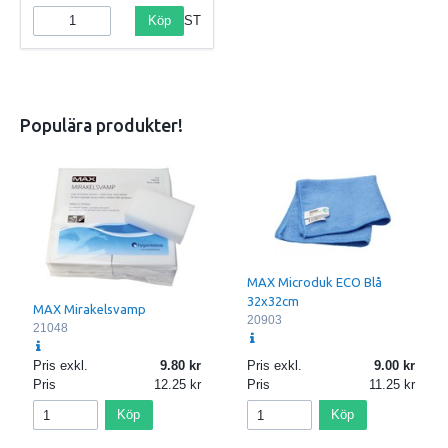
Köp
ST
Populära produkter!
MAX Microduk ECO Blå
32x32cm
MAX Mirakelsvamp
20903
21048
Pris exkl.
9.80
Pris exkl.
9.00
Pris
12.25
Pris
11.25
Köp
Köp