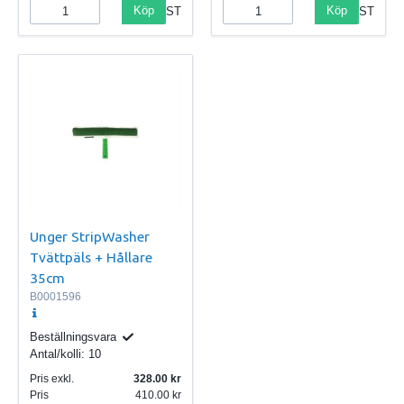
Köp
Köp
ST
ST
Unger StripWasher
Tvättpäls + Hållare
35cm
B0001596
Beställningsvara
Antal/kolli:
10
Pris exkl.
328.00
Pris
410.00