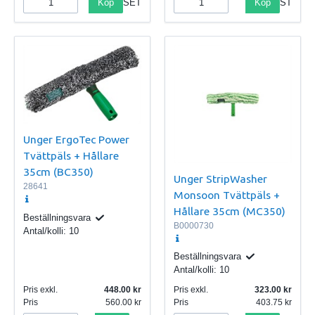
Köp
Köp
SET
ST
Unger ErgoTec Power
Tvättpäls + Hållare
35cm (BC350)
Unger StripWasher
28641
Monsoon Tvättpäls +
Hållare 35cm (MC350)
Beställningsvara
B0000730
Antal/kolli:
10
Beställningsvara
Antal/kolli:
10
Pris exkl.
448.00
Pris exkl.
323.00
Pris
560.00
Pris
403.75