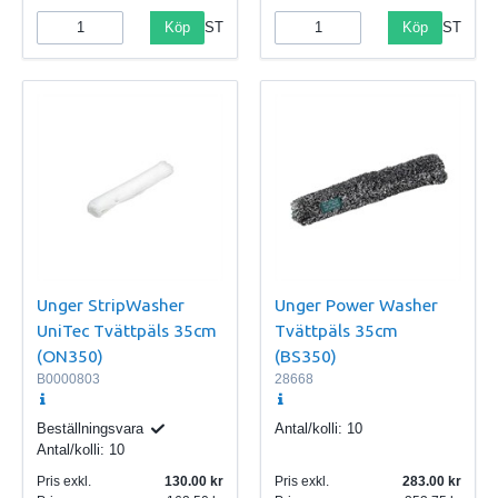
Köp
Köp
ST
ST
Unger StripWasher
Unger Power Washer
UniTec Tvättpäls 35cm
Tvättpäls 35cm
(ON350)
(BS350)
B0000803
28668
Beställningsvara
Antal/kolli:
10
Antal/kolli:
10
Pris exkl.
130.00
Pris exkl.
283.00