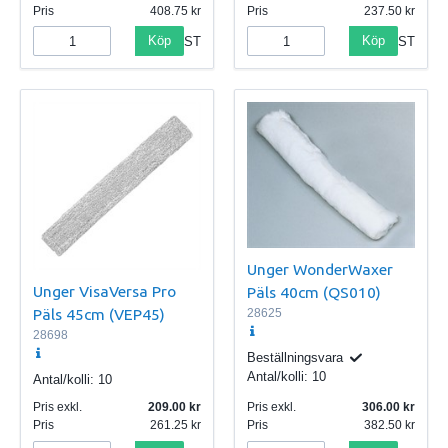
Pris
408.75
Pris
237.50
Köp
Köp
ST
ST
Unger WonderWaxer
Unger VisaVersa Pro
Päls 40cm (QS010)
Päls 45cm (VEP45)
28625
28698
Beställningsvara
Antal/kolli:
10
Antal/kolli:
10
Pris exkl.
209.00
Pris exkl.
306.00
Pris
261.25
Pris
382.50