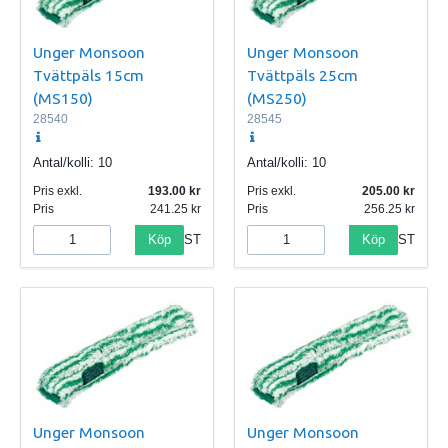
Unger Monsoon
Unger Monsoon
Tvättpäls 15cm
Tvättpäls 25cm
(MS150)
(MS250)
28540
28545
Antal/kolli:
10
Antal/kolli:
10
Pris exkl.
193.00
Pris exkl.
205.00
Pris
241.25
Pris
256.25
Köp
Köp
ST
ST
Unger Monsoon
Unger Monsoon