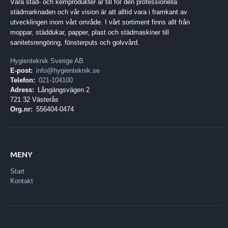
Våra städ- och kemprodukter är till för den professionella
städmarknaden och vår vision är att alltid vara i framkant av
utvecklingen inom vårt område. I vårt sortiment finns allt från
moppar, städdukar, papper, plast och städmaskiner till
sanitetsrengöring, fönsterputs och golvvård.
Hygienteknik Sverige AB
E-post:
info@hygienteknik.se
Telefon:
021-104100
Adress:
Långängsvägen 2
721 32 Västerås
Org.nr:
556404-0474
MENY
Start
Kontakt