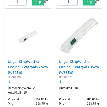
Köp
Köp
ST
ST
Unger StripWasher
Unger StripWasher
Orginal Tvättpäls 25cm
Orginal Tvättpäls 35cm
(WS250)
(WS350)
B0002232
B0000071
Beställningsvara
Antal/kolli:
10
Antal/kolli:
10
Pris exkl.
159.00
Pris exkl.
183.00
Pris
198.75
Pris
228.75