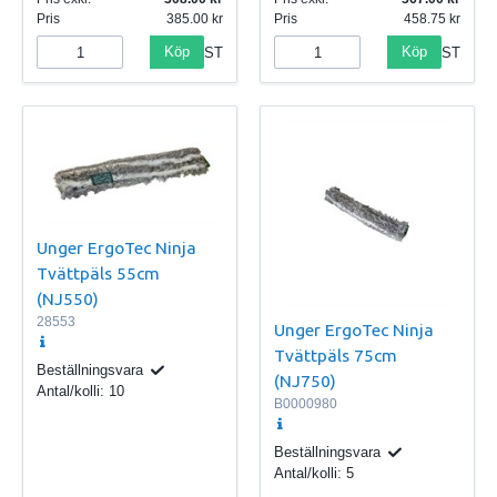
Pris
385.00
Pris
458.75
Köp
Köp
ST
ST
Unger ErgoTec Ninja
Tvättpäls 55cm
(NJ550)
28553
Unger ErgoTec Ninja
Tvättpäls 75cm
Beställningsvara
(NJ750)
Antal/kolli:
10
B0000980
Beställningsvara
Antal/kolli:
5