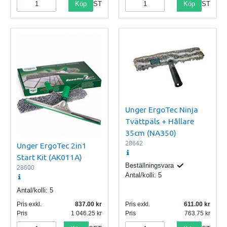
Köp
Köp
ST
ST
Unger ErgoTec Ninja
Tvättpäls + Hållare
35cm (NA350)
28642
Unger ErgoTec 2in1
Start Kit (AK011A)
Beställningsvara
28600
Antal/kolli:
5
Antal/kolli:
5
Pris exkl.
837.00
Pris exkl.
611.00
Pris
1 046.25
Pris
763.75