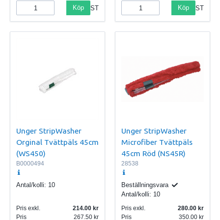
Köp
Köp
ST
ST
Unger StripWasher
Unger StripWasher
Orginal Tvättpäls 45cm
Microfiber Tvättpäls
(WS450)
45cm Röd (NS45R)
B0000494
28538
Antal/kolli:
10
Beställningsvara
Antal/kolli:
10
Pris exkl.
214.00
Pris exkl.
280.00
Pris
267.50
Pris
350.00