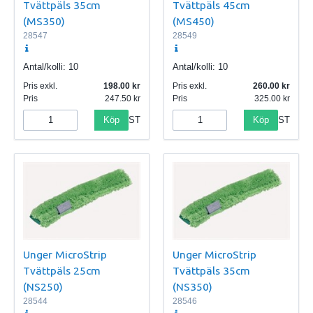
Tvättpäls 35cm
Tvättpäls 45cm
(MS350)
(MS450)
28547
28549
Antal/kolli:
10
Antal/kolli:
10
Pris exkl.
198.00
Pris exkl.
260.00
Pris
247.50
Pris
325.00
Köp
Köp
ST
ST
Unger MicroStrip
Unger MicroStrip
Tvättpäls 25cm
Tvättpäls 35cm
(NS250)
(NS350)
28544
28546