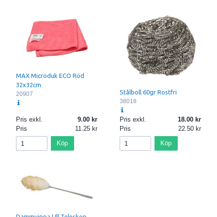
MAX Microduk ECO Röd
32x32cm
Stålboll 60gr Rostfri
20907
38018
Pris exkl.
9.00
Pris exkl.
18.00
Pris
11.25
Pris
22.50
Köp
Köp
Dammvippa Ull Teleskop