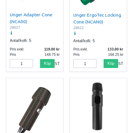
Unger Adapter Cone
Unger ErgoTec Locking
(NCA00)
Cone (NCAN0)
28627
28622
Antal/kolli:
5
Antal/kolli:
5
Pris exkl.
119.00
Pris exkl.
133.00
Pris
148.75
Pris
166.25
Köp
Köp
ST
ST