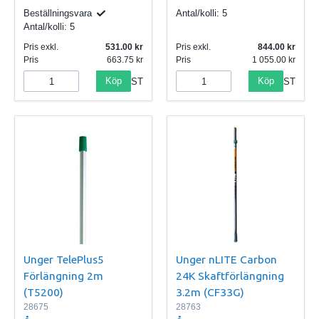
Beställningsvara
Antal/kolli:
5
Antal/kolli:
5
Pris exkl.
531.00
Pris exkl.
844.00
Pris
663.75
Pris
1 055.00
Köp
Köp
ST
ST
Unger TelePlus5
Unger nLITE Carbon
Förlängning 2m
24K Skaftförlängning
(T5200)
3.2m (CF33G)
28675
28763