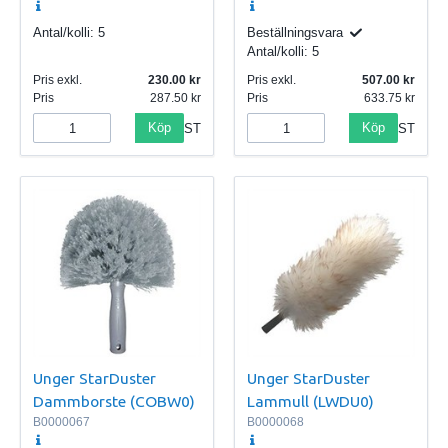
Antal/kolli:
5
Beställningsvara
Antal/kolli:
5
Pris exkl.
230.00
Pris exkl.
507.00
Pris
287.50
Pris
633.75
Köp
Köp
ST
ST
Unger StarDuster
Unger StarDuster
Dammborste (COBW0)
Lammull (LWDU0)
B0000067
B0000068