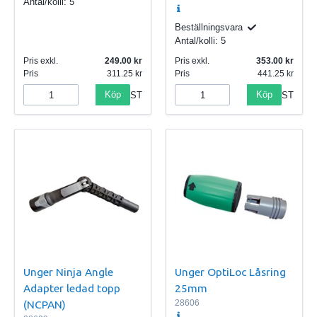
Antal/kolli:
5
Beställningsvara
Antal/kolli:
5
Pris exkl.
249.00
Pris exkl.
353.00
Pris
311.25
Pris
441.25
Köp
Köp
ST
ST
Unger Ninja Angle
Unger OptiLoc Låsring
Adapter ledad topp
25mm
(NCPAN)
28606