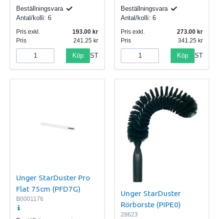
Beställningsvara
Beställningsvara
Antal/kolli:
6
Antal/kolli:
6
Pris exkl.
193.00
Pris exkl.
273.00
Pris
241.25
Pris
341.25
Köp
Köp
ST
ST
Unger StarDuster Pro
Flat 75cm (PFD7G)
Unger StarDuster
B0001176
Rörborste (PIPE0)
28623