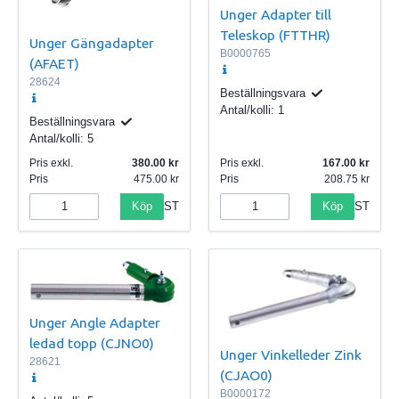
Unger Adapter till
Teleskop (FTTHR)
Unger Gängadapter
B0000765
(AFAET)
28624
Beställningsvara
Antal/kolli:
1
Beställningsvara
Antal/kolli:
5
Pris exkl.
380.00
Pris exkl.
167.00
Pris
475.00
Pris
208.75
Köp
Köp
ST
ST
Unger Angle Adapter
ledad topp (CJNO0)
Unger Vinkelleder Zink
28621
(CJAO0)
B0000172