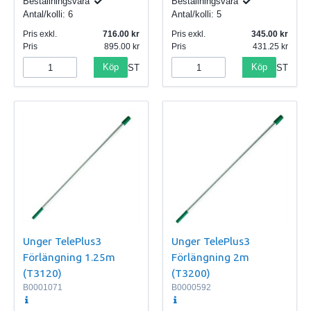
Beställningsvara
Beställningsvara
Antal/kolli:
6
Antal/kolli:
5
Pris exkl.
716.00
Pris exkl.
345.00
Pris
895.00
Pris
431.25
Köp
Köp
ST
ST
Unger TelePlus3
Unger TelePlus3
Förlängning 1.25m
Förlängning 2m
(T3120)
(T3200)
B0001071
B0000592