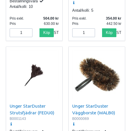
Beställningsvara
Antal/kolli:
10
Antal/kolli:
5
Pris exkl.
504.00
Pris exkl.
354.00
Pris
630.00
Pris
442.50
Köp
Köp
ST
ST
Unger StarDuster
Unger StarDuster
Strutsfjädrar (FEDU0)
Väggborste (WALB0)
B0001143
B0000069