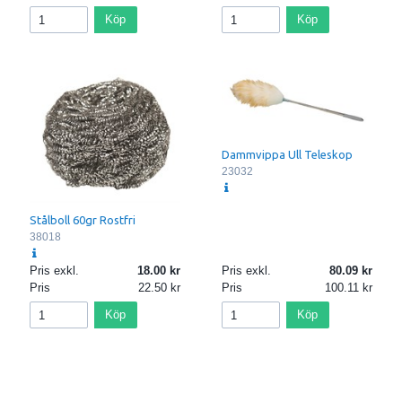
Köp
Köp
Dammvippa Ull Teleskop
23032
Stålboll 60gr Rostfri
38018
Pris exkl.
18.00
Pris exkl.
80.09
Pris
22.50
Pris
100.11
Köp
Köp