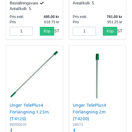
Beställningsvara
Antal/kolli:
5
Antal/kolli:
5
Pris exkl.
495.00
Pris exkl.
761.00
Pris
618.75
Pris
951.25
Köp
Köp
ST
ST
Unger TelePlus4
Unger TelePlus4
Förlängning 1.25m
Förlängning 2m
(T4120)
(T4200)
B0000635
28673