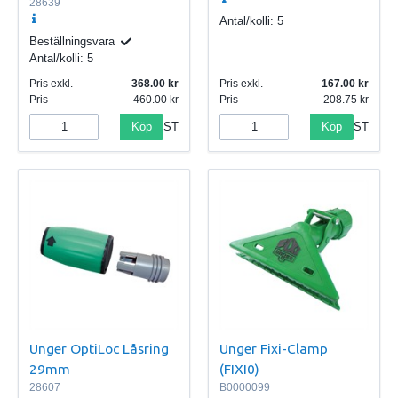
28639
Antal/kolli:
5
Beställningsvara
Antal/kolli:
5
Pris exkl.
368.00
Pris exkl.
167.00
Pris
460.00
Pris
208.75
Köp
Köp
ST
ST
Unger OptiLoc Låsring
Unger Fixi-Clamp
29mm
(FIXI0)
28607
B0000099