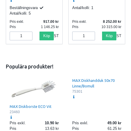
Beställningsvara
Antal/kolli:
1
Antal/kolli:
5
Pris exkl.
917.00
Pris exkl.
8 252.00
Pris
1 146.25
Pris
10 315.00
Köp
Köp
ST
ST
Populära produkter!
MAX Diskhandduk 50x70
Linne/Bomull
75301
MAX Diskborste ECO Vit
23460
Pris exkl.
10.90
Pris exkl.
49.00
Pris
13.63
Pris
61.25