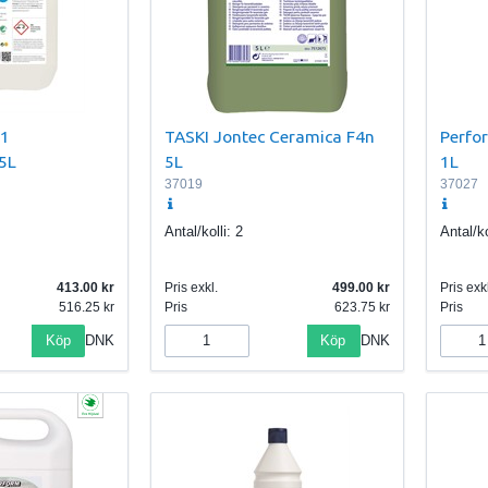
 1
TASKI Jontec Ceramica F4n
Perfo
5L
5L
1L
37019
37027
Antal/kolli:
2
Antal/ko
413.00
Pris exkl.
499.00
Pris exkl
516.25
Pris
623.75
Pris
Köp
Köp
DNK
DNK