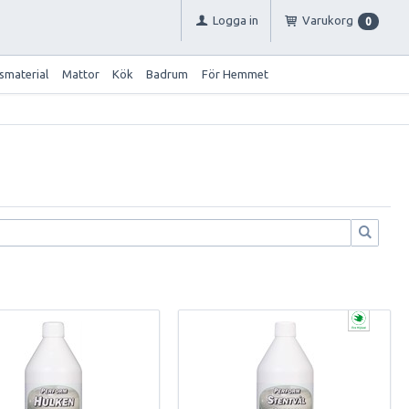
Logga in
Varukorg
0
smaterial
Mattor
Kök
Badrum
För Hemmet