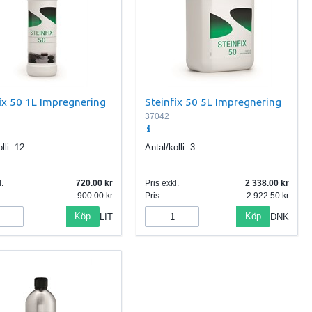
ix 50 1L Impregnering
Steinfix 50 5L Impregnering
37042
lli:
12
Antal/kolli:
3
.
720.00
Pris exkl.
2 338.00
900.00
Pris
2 922.50
Köp
Köp
LIT
DNK