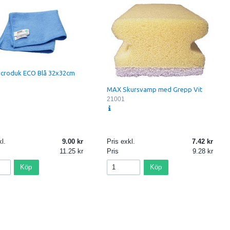
croduk ECO Blå 32x32cm
MAX Skursvamp med Grepp Vit
21001
l.
9.00
Pris exkl.
7.42
11.25
Pris
9.28
Köp
Köp