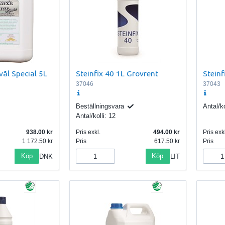
ål Special 5L
Steinfix 40 1L Grovrent
Steinf
37046
37043
Beställningsvara
Antal/ko
Antal/kolli:
12
938.00
Pris exkl.
494.00
Pris exkl
1 172.50
Pris
617.50
Pris
Köp
Köp
DNK
LIT