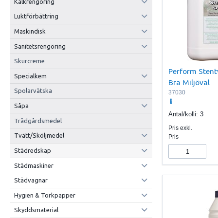
Kalkrengöring
Luktförbättring
Maskindisk
Sanitetsrengöring
Skurcreme
Perform Stentv
Specialkem
Bra Miljöval
Spolarvätska
37030
Såpa
Antal/kolli:
3
Trädgårdsmedel
Pris exkl.
Tvätt/Sköljmedel
Pris
Städredskap
Städmaskiner
Städvagnar
Hygien & Torkpapper
Skyddsmaterial