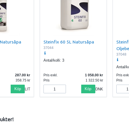
L Natursåpa
Steinfix 60 5L Natursåpa
Steinf
37044
Oljeb
37048
Antal/kolli:
3
Antal/ko
287.00
Pris exkl.
1 058.00
Pris exkl
358.75
Pris
1 322.50
Pris
Köp
Köp
LIT
DNK
ukter!