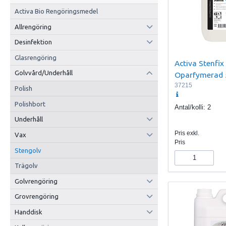
Activa Bio Rengöringsmedel
Allrengöring
Desinfektion
Glasrengöring
Activa Stenfix
Golvvård/Underhåll
Oparfymerad 
37215
Polish
Polishbort
Antal/kolli:
2
Underhåll
Pris exkl.
Vax
Pris
Stengolv
Trägolv
Golvrengöring
Grovrengöring
Handdisk