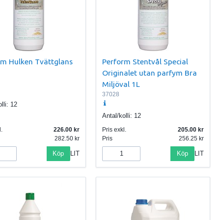
rm Hulken Tvättglans
Perform Stentvål Special
Originalet utan parfym Bra
Miljöval 1L
37028
lli:
12
Antal/kolli:
12
.
226.00
Pris exkl.
205.00
282.50
Pris
256.25
Köp
Köp
LIT
LIT