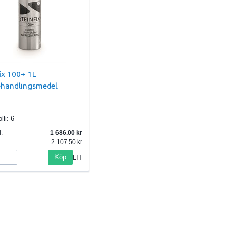
ix 100+ 1L
ehandlingsmedel
lli:
6
.
1 686.00
2 107.50
Köp
LIT