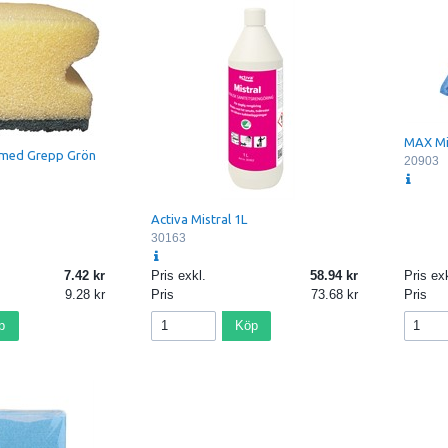
MAX Mi
med Grepp Grön
20903
Activa Mistral 1L
30163
7.42
Pris exkl.
58.94
Pris exk
9.28
Pris
73.68
Pris
p
Köp