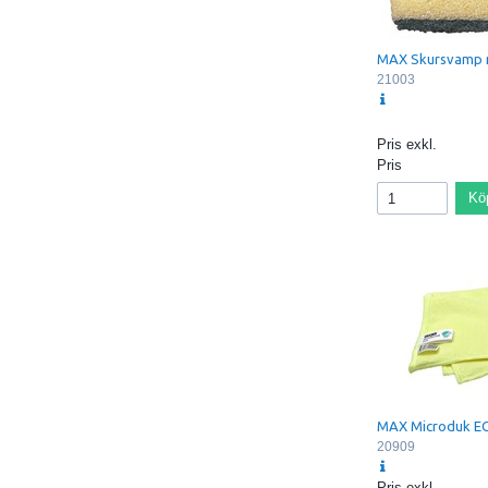
MAX Skursvamp 
21003
Pris exkl.
Pris
Kö
MAX Microduk E
20909
Pris exkl.