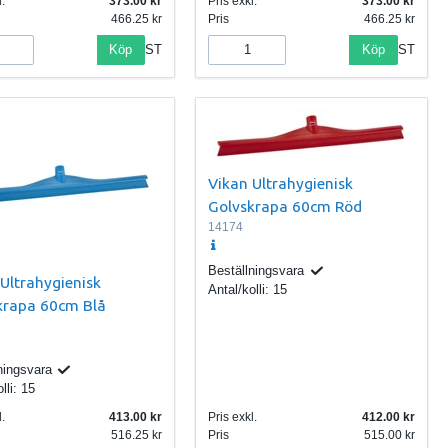
.
373.00
Pris exkl.
373.00
466.25
Pris
466.25
Köp
Köp
ST
ST
Vikan Ultrahygienisk
Golvskrapa 60cm Röd
14174
Beställningsvara
Ultrahygienisk
Antal/kolli:
15
krapa 60cm Blå
ningsvara
lli:
15
.
413.00
Pris exkl.
412.00
516.25
Pris
515.00