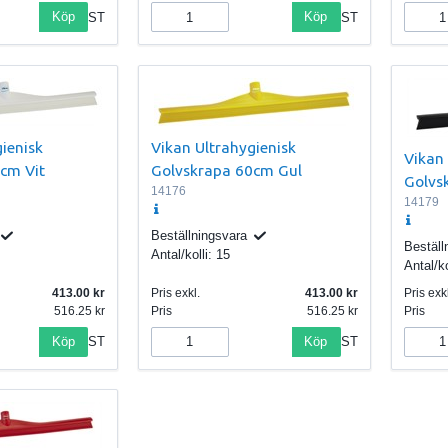
Köp
Köp
ST
ST
ienisk
Vikan Ultrahygienisk
Vikan 
cm Vit
Golvskrapa 60cm Gul
Golvs
14176
14179
Beställningsvara
Beställ
Antal/kolli:
15
Antal/ko
413.00
Pris exkl.
413.00
Pris exkl
516.25
Pris
516.25
Pris
Köp
Köp
ST
ST