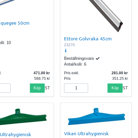
Squegee 50cm
Ettore Golvraka 45cm
lli:
10
23270
Beställningsvara
Antal/kolli:
6
.
471.00
Pris exkl.
281.00
588.75
Pris
351.25
Köp
Köp
ST
ST
Vikan Ultrahygienisk
Ultrahygienisk