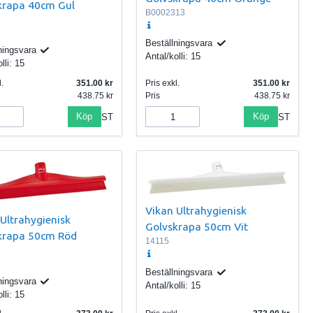
krapa 40cm Gul
B0002313
Beställningsvara
ningsvara
Antal/kolli:
15
lli:
15
.
351.00
Pris exkl.
351.00
438.75
Pris
438.75
Köp
Köp
ST
ST
Vikan Ultrahygienisk
Ultrahygienisk
Golvskrapa 50cm Vit
krapa 50cm Röd
14115
Beställningsvara
ningsvara
Antal/kolli:
15
lli:
15