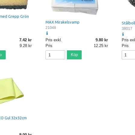
med Grepp Grön
MAX Mirakelsvamp
Stålbol
21048
38017
7.42
Pris exkl.
9.80
Pris exk
9.28
Pris
12.25
Pris
p
Köp
CO Gul 32x32cm
9.00