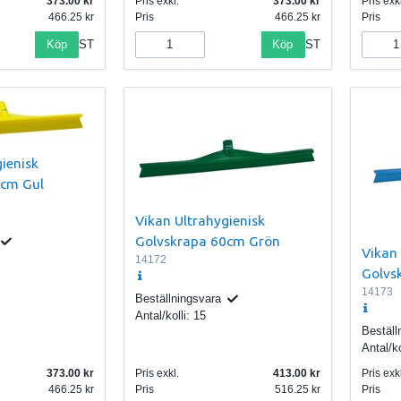
373.00
Pris exkl.
373.00
Pris exkl
466.25
Pris
466.25
Pris
Köp
Köp
ST
ST
ienisk
0cm Gul
Vikan Ultrahygienisk
Golvskrapa 60cm Grön
Vikan 
14172
Golvs
14173
Beställningsvara
Antal/kolli:
15
Beställ
Antal/ko
373.00
Pris exkl.
413.00
Pris exkl
466.25
Pris
516.25
Pris