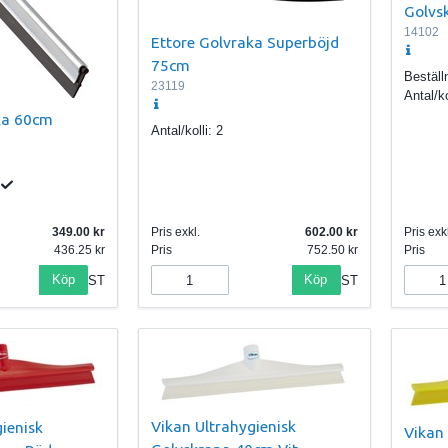
Golvs
14102
Ettore Golvraka Superböjd
75cm
Beställ
23119
Antal/ko
ka 60cm
Antal/kolli:
2
349.00
Pris exkl.
602.00
Pris exkl
436.25
Pris
752.50
Pris
Köp
Köp
ST
ST
Vikan Ultrahygienisk
ienisk
Vikan 