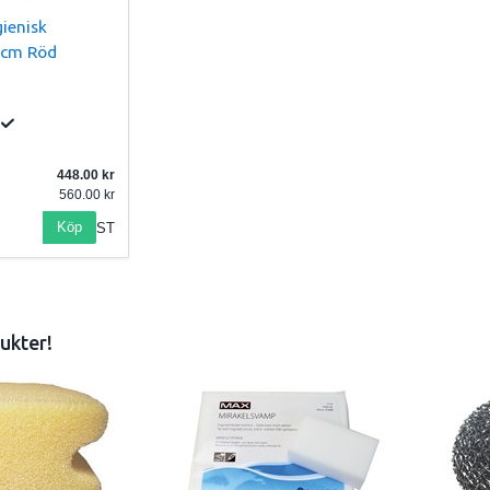
ienisk
0cm Röd
448.00
560.00
Köp
ST
ukter!