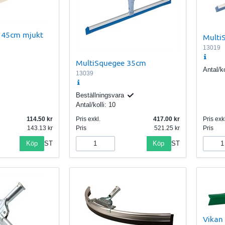
i 45cm mjukt
Multi
13019
MultiSquegee 35cm
Antal/ko
13039
Beställningsvara
Antal/kolli:
10
114.50
Pris exkl.
417.00
Pris exkl
143.13
Pris
521.25
Pris
Köp
Köp
ST
ST
Vikan 