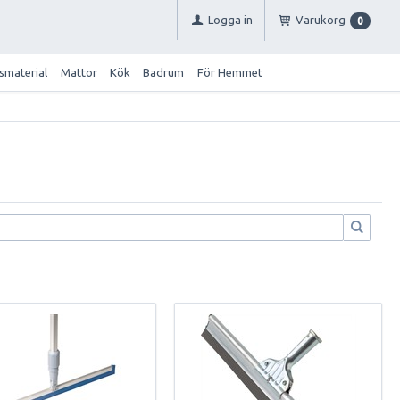
Logga in
Varukorg
0
smaterial
Mattor
Kök
Badrum
För Hemmet