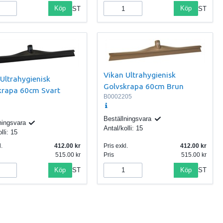
Köp
Köp
ST
ST
Vikan Ultrahygienisk
Ultrahygienisk
Golvskrapa 60cm Brun
krapa 60cm Svart
B0002205
Beställningsvara
ningsvara
Antal/kolli:
15
lli:
15
.
412.00
Pris exkl.
412.00
515.00
Pris
515.00
Köp
Köp
ST
ST