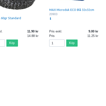
MAX Microduk ECO Blå 32x32cm
20903
l 60gr Standard
l.
11.90
Pris exkl.
9.00
14.88
Pris
11.25
Köp
Köp