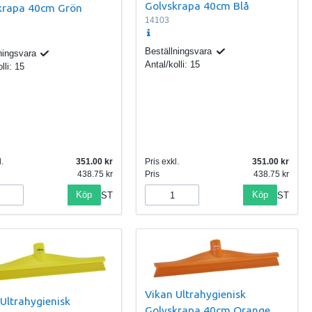
Golvskrapa 40cm Blå
krapa 40cm Grön
14103
Beställningsvara
ningsvara
Antal/kolli:
15
lli:
15
.
351.00
Pris exkl.
351.00
438.75
Pris
438.75
Köp
Köp
ST
ST
Vikan Ultrahygienisk
Ultrahygienisk
Golvskrapa 40cm Orange