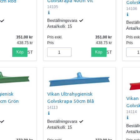
Golvskrapa 40cm Vit
0cm Röd
Golvs
14105
14106
Beställningsvara
Beställ
Antal/kolli:
15
Antal/ko
351.00
Pris exkl.
351.00
Pris exkl
438.75
Pris
438.75
Pris
Köp
Köp
ST
ST
ienisk
Vikan Ultrahygienisk
Vikan 
0cm Grön
Golvskrapa 50cm Blå
Golvs
14113
14114
Beställningsvara
Beställ
Antal/kolli:
15
Antal/ko