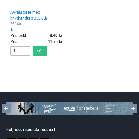
Avfallspåse med
knythandtag 30L Blå
76340
Pris exkl.
9.40
Pris
11.75
Köp
Följ oss i sociala medier
!