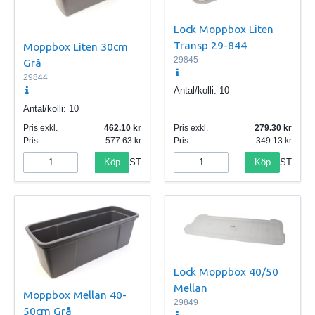
Lock Moppbox Liten
Transp 29-844
Moppbox Liten 30cm
29845
Grå
29844
Antal/kolli:
10
Antal/kolli:
10
Pris exkl.
462.10
Pris exkl.
279.30
Pris
577.63
Pris
349.13
Köp
Köp
ST
ST
Lock Moppbox 40/50
Mellan
Moppbox Mellan 40-
29849
50cm Grå