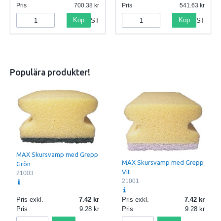
Pris
700.38
Pris
541.63
Köp
Köp
ST
ST
Populära produkter!
MAX Skursvamp med Grepp
MAX Skursvamp med Grepp
Grön
Vit
21003
21001
Pris exkl.
7.42
Pris exkl.
7.42
Pris
9.28
Pris
9.28