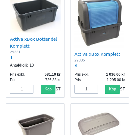
Activa xBox Bottendel
Komplett
29331
Activa xBox Komplett
29335
Antal/kolli:
10
Pris exkl.
581.10
Pris exkl.
1 036.00
Pris
726.38
Pris
1 295.00
Köp
Köp
ST
ST