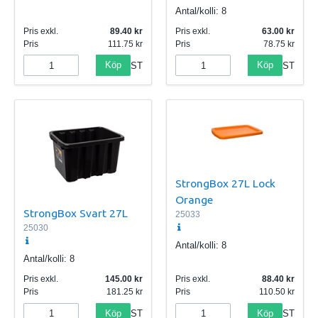
Antal/kolli:
8
Pris exkl.
89.40
Pris exkl.
63.00
Pris
111.75
Pris
78.75
Köp
Köp
ST
ST
StrongBox 27L Lock
Orange
StrongBox Svart 27L
25033
25030
Antal/kolli:
8
Antal/kolli:
8
Pris exkl.
145.00
Pris exkl.
88.40
Pris
181.25
Pris
110.50
Köp
Köp
ST
ST