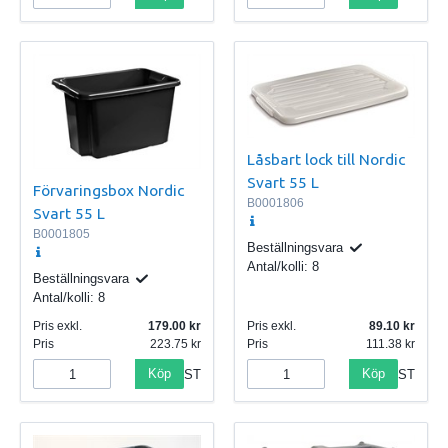
Låsbart lock till Nordic
Svart 55 L
Förvaringsbox Nordic
B0001806
Svart 55 L
B0001805
Beställningsvara
Antal/kolli:
8
Beställningsvara
Antal/kolli:
8
Pris exkl.
179.00
Pris exkl.
89.10
Pris
223.75
Pris
111.38
Köp
Köp
ST
ST