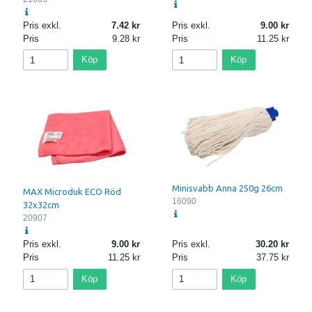
Pris exkl.
7.42
Pris exkl.
9.00
Pris
9.28
Pris
11.25
Köp
Köp
Minisvabb Anna 250g 26cm
MAX Microduk ECO Röd
16090
32x32cm
20907
Pris exkl.
9.00
Pris exkl.
30.20
Pris
11.25
Pris
37.75
Köp
Köp