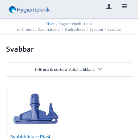
Start
/
Hygienteknik - Hela
sortiment
/
Städmaterial
/
Städredskap
/
Svabbar
/
Svabbar
Svabbar
Filtrera & sortera
Antal artiklar 1
Svabbhållare Plast