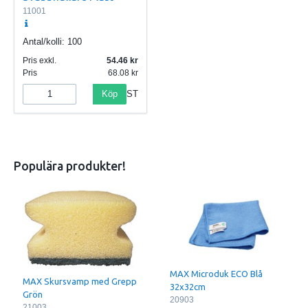
11001
Antal/kolli:
100
Pris exkl.
54.46
Pris
68.08
Köp
ST
Populära produkter!
MAX Microduk ECO Blå
MAX Skursvamp med Grepp
32x32cm
Grön
20903
21003