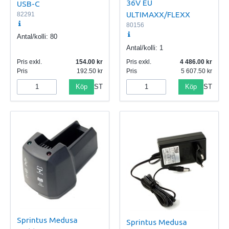
36V EU
USB-C
ULTIMAXX/FLEXX
82291
80156
Antal/kolli:
80
Antal/kolli:
1
Pris exkl.
154.00
Pris exkl.
4 486.00
Pris
192.50
Pris
5 607.50
Köp
Köp
ST
ST
Sprintus Medusa
Sprintus Medusa