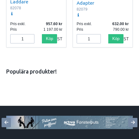
Laddare
Adapter
82078
82079
Pris exkl.
957.60
Pris exkl.
632.00
Pris
1 197.00
Pris
790.00
Köp
Köp
ST
ST
Populära produkter!