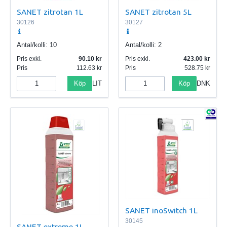
SANET zitrotan 1L
SANET zitrotan 5L
30126
30127
Antal/kolli:
10
Antal/kolli:
2
Pris exkl.
90.10
Pris exkl.
423.00
Pris
112.63
Pris
528.75
Köp
Köp
LIT
DNK
SANET inoSwitch 1L
30145
SANET extreme 1L