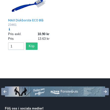
MAX Diskborste ECO Blå
23461
Pris exkl.
10.90
Pris
13.63
Köp
Följ oss i sociala medier
!