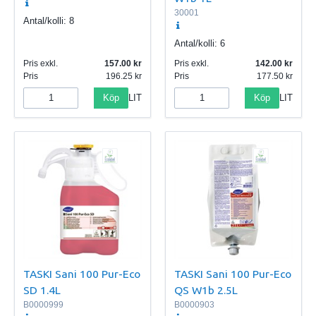
30001
Antal/kolli:
8
Antal/kolli:
6
Pris exkl.
157.00
Pris exkl.
142.00
Pris
196.25
Pris
177.50
Köp
Köp
LIT
LIT
TASKI Sani 100 Pur-Eco
TASKI Sani 100 Pur-Eco
SD 1.4L
QS W1b 2.5L
B0000999
B0000903