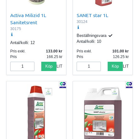
Activa Milizid 1L
SANET star 1L
Sanitetsrent
30124
30175
Beställningsvara
Antal/kolli:
10
Antal/kolli:
12
Pris exkl.
133.00
Pris exkl.
101.00
Pris
166.25
Pris
126.25
Köp
Köp
LIT
LIT