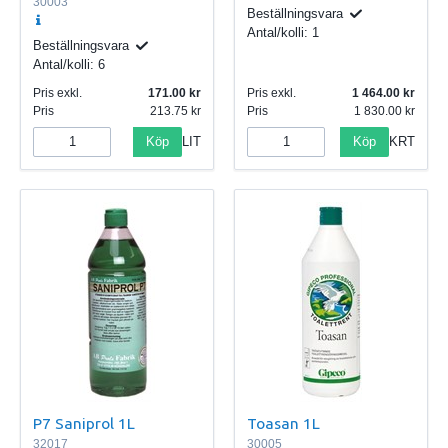
30003
Beställningsvara
Antal/kolli:
1
Beställningsvara
Antal/kolli:
6
Pris exkl.
171.00
Pris exkl.
1 464.00
Pris
213.75
Pris
1 830.00
Köp
Köp
LIT
KRT
P7 Saniprol 1L
Toasan 1L
32017
30005