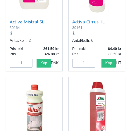
Activa Mistral 5L
Activa Cirrus 1L
30164
30161
Antal/kolli:
2
Antal/kolli:
6
Pris exkl.
261.50
Pris exkl.
64.40
Pris
326.88
Pris
80.50
Köp
Köp
DNK
LIT