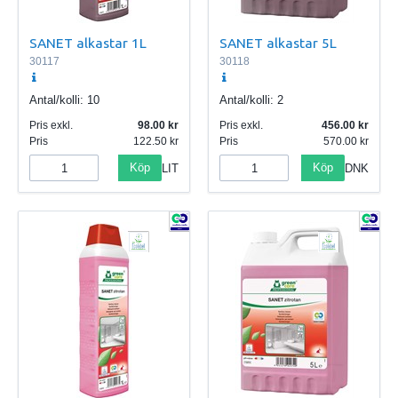
SANET alkastar 1L
SANET alkastar 5L
30117
30118
Antal/kolli:
10
Antal/kolli:
2
Pris exkl.
98.00
Pris exkl.
456.00
Pris
122.50
Pris
570.00
Köp
Köp
LIT
DNK