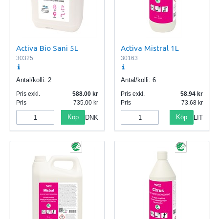
Activa Bio Sani 5L
Activa Mistral 1L
30325
30163
Antal/kolli:
2
Antal/kolli:
6
Pris exkl.
588.00
Pris exkl.
58.94
Pris
735.00
Pris
73.68
Köp
Köp
DNK
LIT