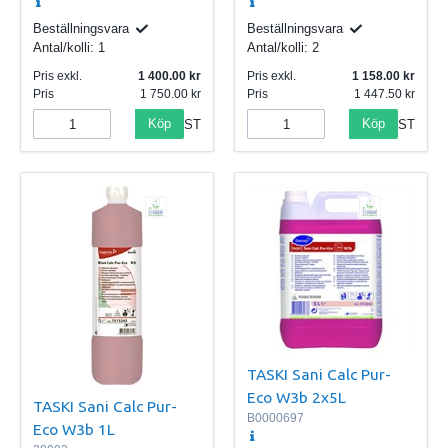
Beställningsvara
Beställningsvara
Antal/kolli:
1
Antal/kolli:
2
Pris exkl.
1 400.00
Pris exkl.
1 158.00
Pris
1 750.00
Pris
1 447.50
Köp
Köp
ST
ST
TASKI Sani Calc Pur-
Eco W3b 2x5L
TASKI Sani Calc Pur-
B0000697
Eco W3b 1L