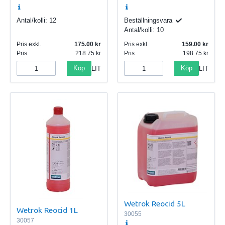
Antal/kolli:
12
Beställningsvara
Antal/kolli:
10
Pris exkl.
175.00
Pris exkl.
159.00
Pris
218.75
Pris
198.75
Köp
Köp
LIT
LIT
Wetrok Reocid 5L
Wetrok Reocid 1L
30055
30057