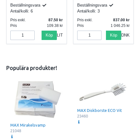
Beställningsvara
Beställningsvara
Antal/kolli:
6
Antal/kolli:
3
Pris exkl.
87.50
Pris exkl.
837.00
Pris
109.38
Pris
1 046.25
Köp
Köp
LIT
DNK
Populära produkter!
MAX Diskborste ECO Vit
23460
MAX Mirakelsvamp
21048