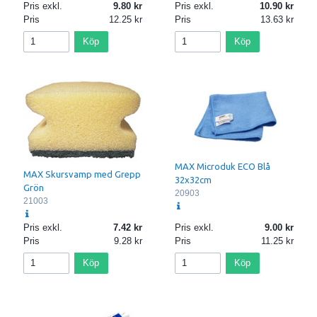
Pris exkl.
9.80
Pris exkl.
10.90
Pris
12.25
Pris
13.63
Köp
Köp
MAX Microduk ECO Blå
MAX Skursvamp med Grepp
32x32cm
Grön
20903
21003
Pris exkl.
7.42
Pris exkl.
9.00
Pris
9.28
Pris
11.25
Köp
Köp