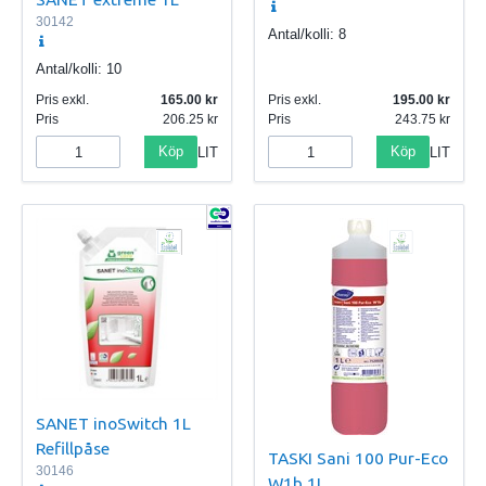
30142
Antal/kolli:
8
Antal/kolli:
10
Pris exkl.
165.00
Pris exkl.
195.00
Pris
206.25
Pris
243.75
Köp
Köp
LIT
LIT
SANET inoSwitch 1L
Refillpåse
TASKI Sani 100 Pur-Eco
30146
W1b 1L