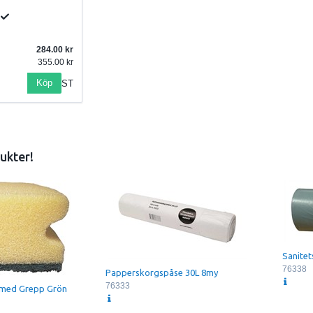
284.00
355.00
Köp
ST
ukter!
Sanitet
76338
Papperskorgspåse 30L 8my
76333
med Grepp Grön