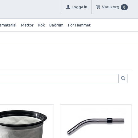
Logga in
Varukorg
0
smaterial
Mattor
Kök
Badrum
För Hemmet