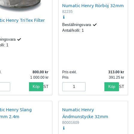
Numatic Henry Rörböj 32mm
82235
c Henry TriTex Filter
Beställningsvara
Antal/kolli:
1
ningsvara
lli:
1
.
800.00
Pris exkl.
313.00
1 000.00
Pris
391.25
Köp
Köp
ST
ST
ic Henry Slang
Numatic Henry
2mm 2.4m
Ändmunstycke 32mm
B0001609