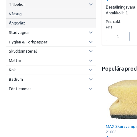
Tillbehör
Beställningsvara
Antal/kolli:
1
Våtsug
Pris exkl.
Ångtvätt
Pris
Städvagnar
Hygien & Torkpapper
Skyddsmaterial
Mattor
Populära prod
Kök
Badrum
För Hemmet
MAX Skursvamp 
21003