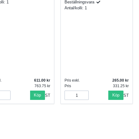
lli:
1
Beställningsvara
Antal/kolli:
1
.
611.00
Pris exkl.
265.00
763.75
Pris
331.25
Köp
Köp
ST
ST