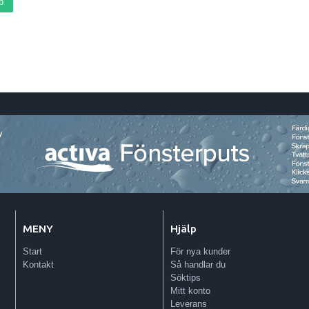
p
MENY
Hjälp
Start
För nya kunder
Kontakt
Så handlar du
Söktips
Mitt konto
Leverans