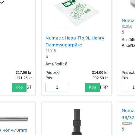
Numati
81056
Numatic Hepa-Flo 9L Henry
Beställ
Dammsugarpåse
Antal/ko
81015
Antal/kolli:
8
217.00
Pris exkl.
314.00
Pris exkl
271.25
Pris
392.50
Pris
Köp
Köp
ST
FRP
Numat
38/3
82238
y Rör 470mm