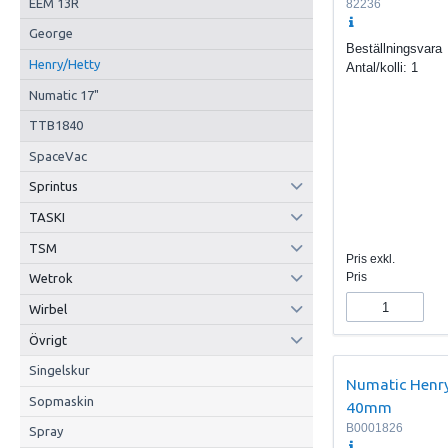
EEM 13R
82236
George
Beställningsvara
Henry/Hetty
Antal/kolli:
1
Numatic 17"
TTB1840
SpaceVac
Sprintus
TASKI
TSM
Pris exkl.
Pris
Wetrok
Wirbel
Övrigt
Singelskur
Numatic Henr
Sopmaskin
40mm
B0001826
Spray