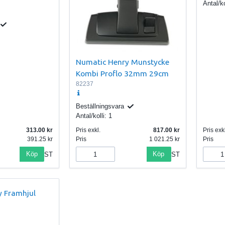
Antal/ko
Numatic Henry Munstycke
Kombi Proflo 32mm 29cm
82237
Beställningsvara
Antal/kolli:
1
313.00
Pris exkl.
817.00
Pris exkl
391.25
Pris
1 021.25
Pris
Köp
Köp
ST
ST
y Framhjul