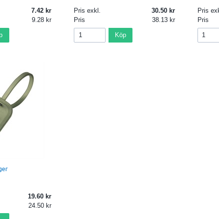
7.42
Pris exkl.
30.50
Pris exk
9.28
Pris
38.13
Pris
p
Köp
ger
19.60
24.50