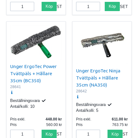
Köp
Köp
ST
SET
Unger ErgoTec Power
Unger ErgoTec Ninja
Tvättpäls + Hållare
Tvättpäls + Hållare
35cm (BC350)
35cm (NA350)
28641
28642
Beställningsvara
Beställningsvara
Antal/kolli:
10
Antal/kolli:
5
Pris exkl.
448.00
Pris exkl.
611.00
Pris
560.00
Pris
763.75
Köp
Köp
ST
ST