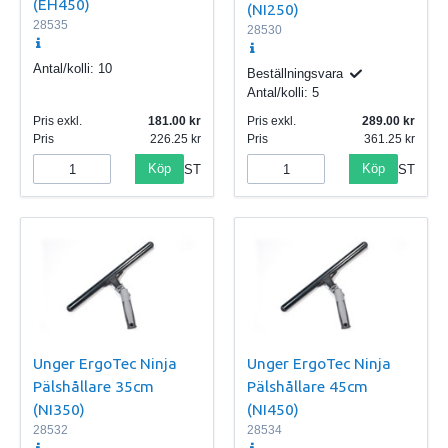
(EH450)
(NI250)
28535
28530
Antal/kolli:
10
Beställningsvara
Antal/kolli:
5
Pris exkl.
181.00
Pris exkl.
289.00
Pris
226.25
Pris
361.25
Köp
Köp
ST
ST
Unger ErgoTec Ninja
Unger ErgoTec Ninja
Pälshållare 35cm
Pälshållare 45cm
(NI350)
(NI450)
28532
28534