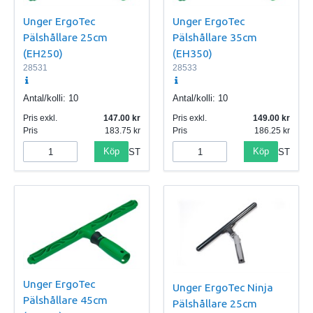
Unger ErgoTec
Unger ErgoTec
Pälshållare 25cm
Pälshållare 35cm
(EH250)
(EH350)
28531
28533
Antal/kolli:
10
Antal/kolli:
10
Pris exkl.
147.00
Pris exkl.
149.00
Pris
183.75
Pris
186.25
Köp
Köp
ST
ST
Unger ErgoTec
Unger ErgoTec Ninja
Pälshållare 45cm
Pälshållare 25cm