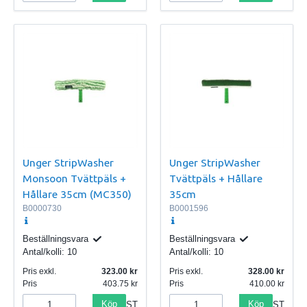
Unger StripWasher
Unger StripWasher
Monsoon Tvättpäls +
Tvättpäls + Hållare
Hållare 35cm (MC350)
35cm
B0000730
B0001596
Beställningsvara
Beställningsvara
Antal/kolli:
10
Antal/kolli:
10
Pris exkl.
323.00
Pris exkl.
328.00
Pris
403.75
Pris
410.00
Köp
Köp
ST
ST