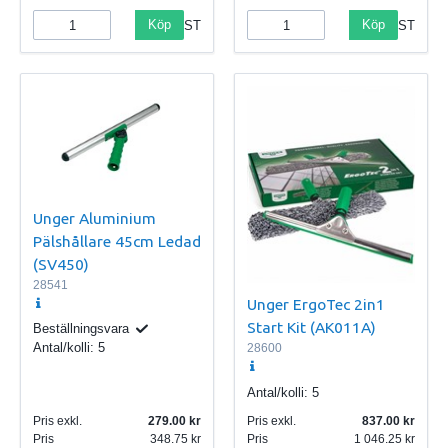
Köp
Köp
ST
ST
Unger Aluminium
Pälshållare 45cm Ledad
(SV450)
28541
Unger ErgoTec 2in1
Start Kit (AK011A)
Beställningsvara
Antal/kolli:
5
28600
Antal/kolli:
5
Pris exkl.
279.00
Pris exkl.
837.00
Pris
348.75
Pris
1 046.25