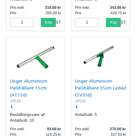
Pris exkl.
316.00
Pris exkl.
343.00
Pris
395.00
Pris
428.75
Köp
Köp
ST
ST
Unger Aluminium
Unger Aluminium
Pälshållare 15cm
Pälshållare 35cm Ledad
(AT150)
(SV350)
28528
28539
Beställningsvara
Antal/kolli:
5
Antal/kolli:
10
Pris exkl.
93.00
Pris exkl.
270.00
Pris
116.25
Pris
337.50