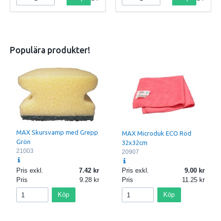
Populära produkter!
MAX Skursvamp med Grepp
MAX Microduk ECO Röd
Grön
32x32cm
21003
20907
Pris exkl.
7.42
Pris exkl.
9.00
Pris
9.28
Pris
11.25
Köp
Köp