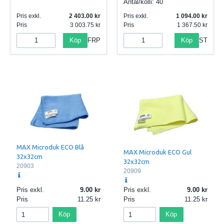
Antal/kolli:
40
Pris exkl.
2 403.00
Pris exkl.
1 094.00
Pris
3 003.75
Pris
1 367.50
Köp
Köp
FRP
ST
MAX Microduk ECO Blå
MAX Microduk ECO Gul
32x32cm
32x32cm
20903
20909
Pris exkl.
9.00
Pris exkl.
9.00
Pris
11.25
Pris
11.25
Köp
Köp