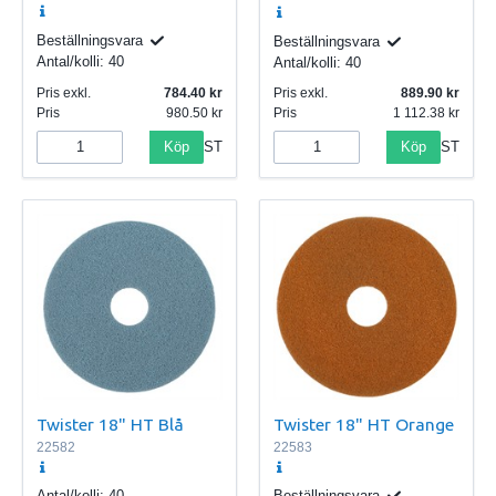
Beställningsvara
Beställningsvara
Antal/kolli:
40
Antal/kolli:
40
Pris exkl.
784.40
Pris exkl.
889.90
Pris
980.50
Pris
1 112.38
Köp
Köp
ST
ST
Twister 18" HT Blå
Twister 18" HT Orange
22582
22583
Antal/kolli:
40
Beställningsvara