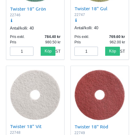
Twister 18" Gul
Twister 18" Grön
22747
22746
Antal/kolli:
40
Antal/kolli:
40
Pris exkl.
784.40
Pris exkl.
769.60
Pris
980.50
Pris
962.00
Köp
Köp
ST
ST
Twister 18" Vit
Twister 18" Röd
22748
22749