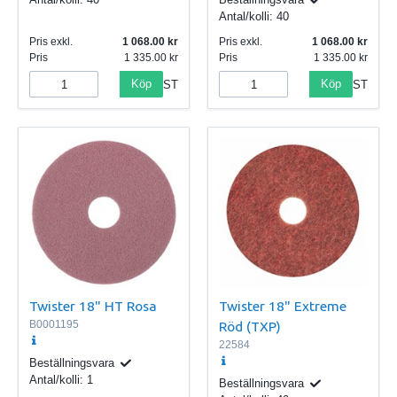
Antal/kolli:
40
Pris exkl.
1 068.00
Pris exkl.
1 068.00
Pris
1 335.00
Pris
1 335.00
Köp
Köp
ST
ST
Twister 18" HT Rosa
Twister 18" Extreme
B0001195
Röd (TXP)
22584
Beställningsvara
Antal/kolli:
1
Beställningsvara