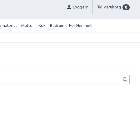
Logga in
Varukorg
0
smaterial
Mattor
Kök
Badrum
För Hemmet