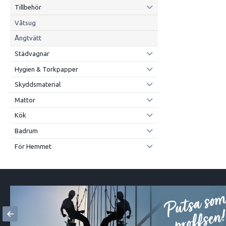
Tillbehör
Våtsug
Ångtvätt
Städvagnar
Hygien & Torkpapper
Skyddsmaterial
Mattor
Kök
Badrum
För Hemmet