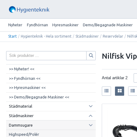
Nyheter
Fyndhörnan
Hyresmaskiner
Demo/Begagnade Maskiner
Start
/
Hygienteknik - Hela sortiment
/
Städmaskiner
/
Reservdelar
/
Nilfis
Nilfisk V
>> Nyheter! <<
Antal artiklar
2
>> Fyndhörnan <<
>> Hyresmaskiner <<
>> Demo/Begagnade Maskiner <<
Städmaterial
Städmaskiner
Dammsugare
Highspeed/Polér