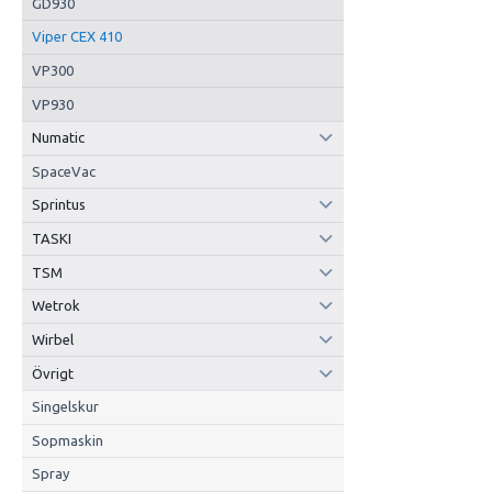
GD930
Viper CEX 410
VP300
VP930
Numatic
SpaceVac
Sprintus
TASKI
TSM
Wetrok
Wirbel
Övrigt
Singelskur
Sopmaskin
Spray