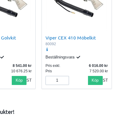
 Golvkit
Viper CEX 410 Möbelkit
80092
Beställningsvara
8 541.00
Pris exkl.
6 016.00
10 676.25
Pris
7 520.00
Köp
Köp
ST
ST
ukter!