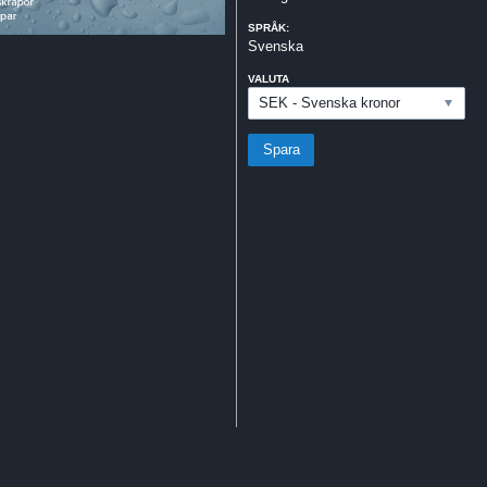
SPRÅK:
Svenska
VALUTA