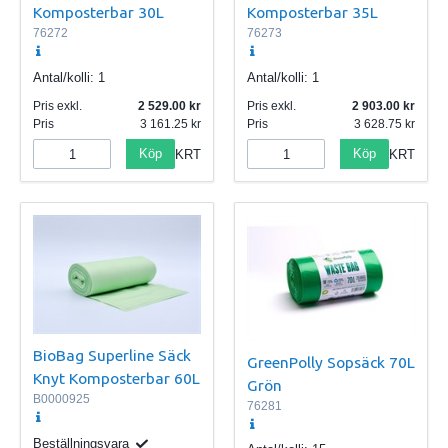
Komposterbar 30L
Komposterbar 35L
76272
76273
Antal/kolli:
1
Antal/kolli:
1
Pris exkl.
2 529.00
Pris exkl.
2 903.00
Pris
3 161.25
Pris
3 628.75
Köp
Köp
KRT
KRT
BioBag Superline Säck
GreenPolly Sopsäck 70L
Knyt Komposterbar 60L
Grön
B0000925
76281
Beställningsvara