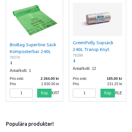
GreenPolly Sopsäck
BioBag Superline Säck
240L Transp Knyt
Komposterbar 240L
76286
76276
Antal/kolli:
12
Antal/kolli:
1
Pris exkl.
2 264.00
Pris exkl.
185.00
Pris
2 830.00
Pris
231.25
Köp
Köp
KRT
RLE
Populära produkter!