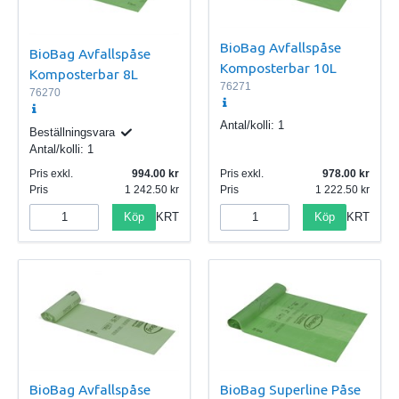
BioBag Avfallspåse
BioBag Avfallspåse
Komposterbar 10L
Komposterbar 8L
76271
76270
Antal/kolli:
1
Beställningsvara
Antal/kolli:
1
Pris exkl.
994.00
Pris exkl.
978.00
Pris
1 242.50
Pris
1 222.50
Köp
Köp
KRT
KRT
BioBag Avfallspåse
BioBag Superline Påse