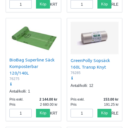
Köp
Köp
KRT
RLE
BioBag Superline Säck
GreenPolly Sopsäck
Komposterbar
160L Transp Knyt
120/140L
76285
76275
Antal/kolli:
12
Antal/kolli:
1
Pris exkl.
2 144.00
Pris exkl.
153.00
Pris
2 680.00
Pris
191.25
Köp
Köp
KRT
RLE