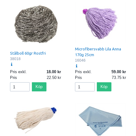
Microfibersvabb Lila Anna
Stålboll 60gr Rostfri
170g 25cm
38018
16046
Pris exkl.
18.00
Pris exkl.
59.00
Pris
22.50
Pris
73.75
Köp
Köp