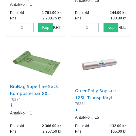
Antal/kolli:
15
Antal/kolli:
1
Pris exkl.
1 791.00
Pris exkl.
144.00
Pris
2 238.75
Pris
180.00
Köp
Köp
KRT
RLE
BioBag Superline Säck
GreenPolly Sopsäck
Komposterbar 80L
125L Transp Knyt
76274
76284
Antal/kolli:
1
Antal/kolli:
15
Pris exkl.
2 366.00
Pris exkl.
132.00
Pris
2 957.50
Pris
165.00