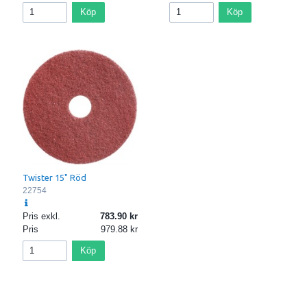
Köp
Köp
Twister 15" Röd
22754
Pris exkl.
783.90
Pris
979.88
Köp