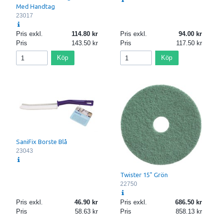
Med Handtag
23017
Pris exkl.
114.80
Pris exkl.
94.00
Pris
143.50
Pris
117.50
Köp
Köp
SaniFix Borste Blå
23043
Twister 15" Grön
22750
Pris exkl.
46.90
Pris exkl.
686.50
Pris
58.63
Pris
858.13