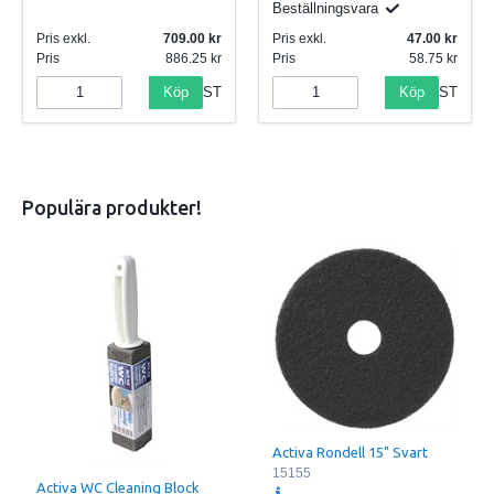
Beställningsvara
Pris exkl.
709.00
Pris exkl.
47.00
Pris
886.25
Pris
58.75
Köp
Köp
ST
ST
Populära produkter!
Activa Rondell 15" Svart
15155
Activa WC Cleaning Block