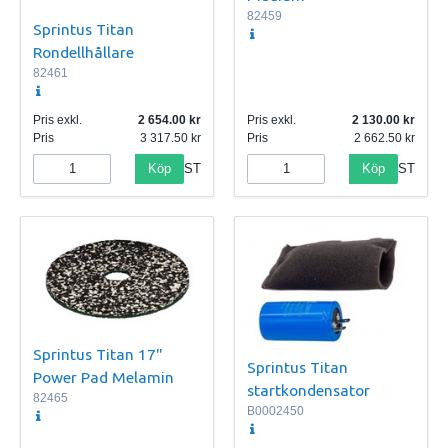
82459
Sprintus Titan
Rondellhållare
82461
Pris exkl.
2 654.00
Pris exkl.
2 130.00
Pris
3 317.50
Pris
2 662.50
Köp
Köp
ST
ST
Sprintus Titan 17"
Sprintus Titan
Power Pad Melamin
startkondensator
82465
B0002450