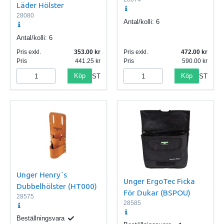
Läder Hölster
28080
Antal/kolli:
6
Antal/kolli:
6
Pris exkl.
353.00
Pris exkl.
472.00
Pris
441.25
Pris
590.00
Köp
Köp
ST
ST
Unger Henry´s
Unger ErgoTec Ficka
Dubbelhölster (HT000)
För Dukar (BSPOU)
28575
28585
Beställningsvara