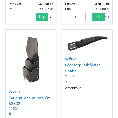
Pris exkl.
425.00
Pris exkl.
478.00
Pris
531.25
Pris
597.50
Köp
Köp
ST
ST
Wörks
Fönsterputshölster
Snabel
28439
Antal/kolli:
1
Wörks
Fönsterrakshållare W-
52532
28432