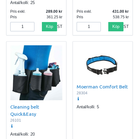
Antal/kolli:
25
Pris exkl.
289.00
Pris exkl.
431.00
Pris
361.25
Pris
538.75
Köp
Köp
ST
ST
Moerman Comfort Belt
28304
Cleaning belt
Antal/kolli:
5
Quick&Easy
26101
Antal/kolli:
20