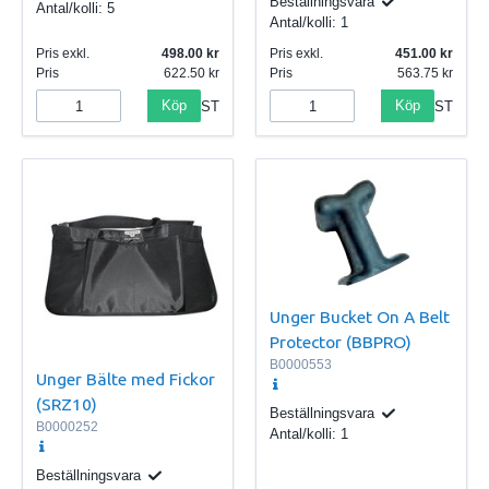
Beställningsvara
Antal/kolli:
5
Antal/kolli:
1
Pris exkl.
498.00
Pris exkl.
451.00
Pris
622.50
Pris
563.75
Köp
Köp
ST
ST
Unger Bucket On A Belt
Protector (BBPRO)
B0000553
Unger Bälte med Fickor
(SRZ10)
Beställningsvara
B0000252
Antal/kolli:
1
Beställningsvara