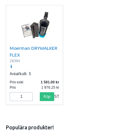
Moerman DRYWALKER
FLEX
28394
Antal/kolli:
5
Pris exkl.
1 581.00
Pris
1 976.25
Köp
ST
Populära produkter!