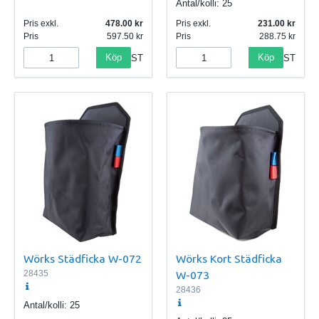
Antal/kolli:
25
Pris exkl.
478.00
Pris exkl.
231.00
Pris
597.50
Pris
288.75
Köp
Köp
ST
ST
Wörks Städficka W-072
Wörks Kort Städficka
28435
W-073
28436
Antal/kolli:
25