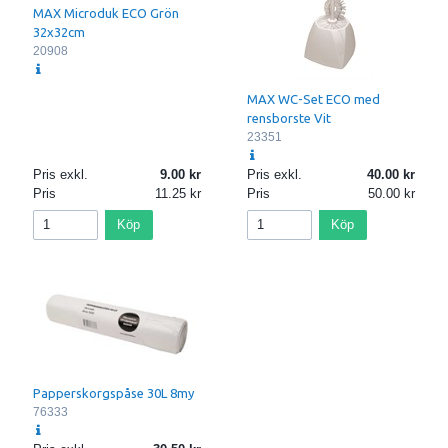
MAX Microduk ECO Grön
32x32cm
20908
MAX WC-Set ECO med
rensborste Vit
23351
Pris exkl.
9.00
Pris exkl.
40.00
Pris
11.25
Pris
50.00
Köp
Köp
Papperskorgspåse 30L 8my
76333