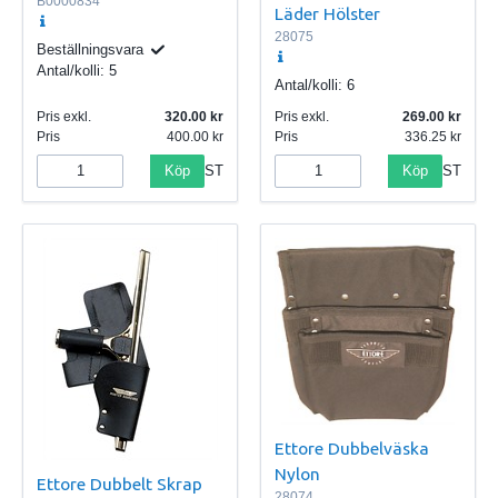
B0000834
Läder Hölster
28075
Beställningsvara
Antal/kolli:
5
Antal/kolli:
6
Pris exkl.
320.00
Pris exkl.
269.00
Pris
400.00
Pris
336.25
Köp
Köp
ST
ST
Ettore Dubbelväska
Nylon
Ettore Dubbelt Skrap
28074