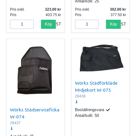
Antal/kolli:
25
Pris exkl.
323.00
Pris exkl.
302.00
Pris
403.75
Pris
377.50
Köp
Köp
ST
ST
Wörks Städförkläde
Midjekort W-075
28438
Wörks Städserviceficka
Beställningsvara
Antal/kolli:
50
W-074
28437