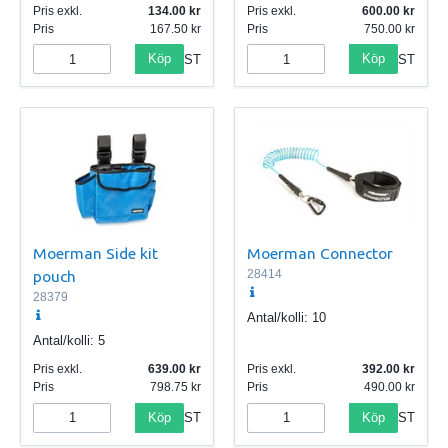
Pris exkl.
134.00
Pris exkl.
600.00
Pris
167.50
Pris
750.00
Köp
Köp
ST
ST
Moerman Side kit
Moerman Connector
pouch
28414
28379
Antal/kolli:
10
Antal/kolli:
5
Pris exkl.
639.00
Pris exkl.
392.00
Pris
798.75
Pris
490.00
Köp
Köp
ST
ST