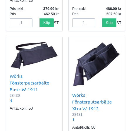
Antal/kolli:
25
Pris exkl.
370.00
Pris exkl.
486.00
Pris
462.50
Pris
607.50
Köp
Köp
ST
ST
Wörks
Fönsterputsarbälte
Basic W-1911
Wörks
28430
Fönsterputsarbälte
Xtra W-1912
Antal/kolli:
50
28431
Antal/kolli:
50