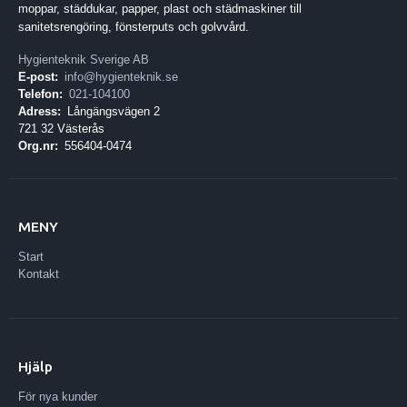
moppar, städdukar, papper, plast och städmaskiner till
sanitetsrengöring, fönsterputs och golvvård.
Hygienteknik Sverige AB
E-post:
info@hygienteknik.se
Telefon:
021-104100
Adress:
Långängsvägen 2
721 32 Västerås
Org.nr:
556404-0474
MENY
Start
Kontakt
Hjälp
För nya kunder