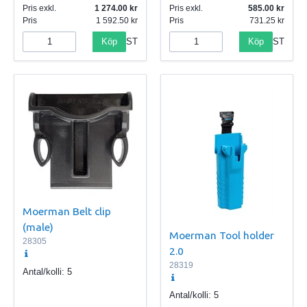
Pris exkl.
1 274.00
Pris exkl.
585.00
Pris
1 592.50
Pris
731.25
Köp
Köp
ST
ST
Moerman Belt clip
(male)
Moerman Tool holder
28305
2.0
28319
Antal/kolli:
5
Antal/kolli:
5