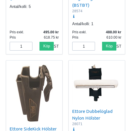
(BSTBT)
Antal/kolli:
5
28574
Antal/kolli:
1
Pris exkl.
495.00
Pris exkl.
488.00
Pris
618.75
Pris
610.00
Köp
Köp
ST
ST
Ettore Dubbelöglad
Nylon Hölster
28071
Ettore SideKick Hölster