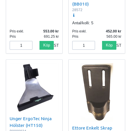
(BB010)
28572
Antal/kolli:
5
Pris exkl.
553.00
Pris exkl.
452.00
Pris
691.25
Pris
565.00
Köp
Köp
ST
ST
Unger ErgoTec Ninja
Hölster (HT150)
Ettore Enkelt Skrap