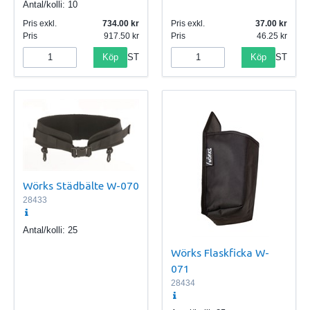
Antal/kolli:
10
Pris exkl.
734.00
Pris exkl.
37.00
Pris
917.50
Pris
46.25
Köp
Köp
ST
ST
Wörks Städbälte W-070
28433
Antal/kolli:
25
Wörks Flaskficka W-
071
28434