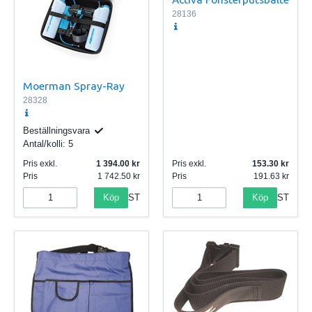
28136
Moerman Spray-Ray
28328
Beställningsvara
Antal/kolli:
5
Pris exkl.
1 394.00
Pris exkl.
153.30
Pris
1 742.50
Pris
191.63
Köp
Köp
ST
ST