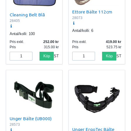
Ettore Bälte 112cm
Cleaning Belt Blå
28073
28405
Antal/kolli:
6
Antal/kolli:
100
Pris exkl.
252.00
Pris exkl.
419.00
Pris
315.00
Pris
523.75
Köp
Köp
ST
ST
Unger Bälte (UB000)
28573
Unger ErgoTec Bälte