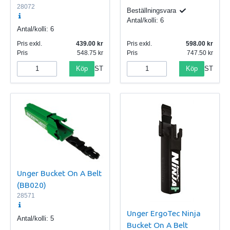
28072
Beställningsvara
Antal/kolli:
6
Antal/kolli:
6
Pris exkl.
439.00
Pris exkl.
598.00
Pris
548.75
Pris
747.50
Köp
Köp
ST
ST
Unger Bucket On A Belt
(BB020)
28571
Unger ErgoTec Ninja
Antal/kolli:
5
Bucket On A Belt