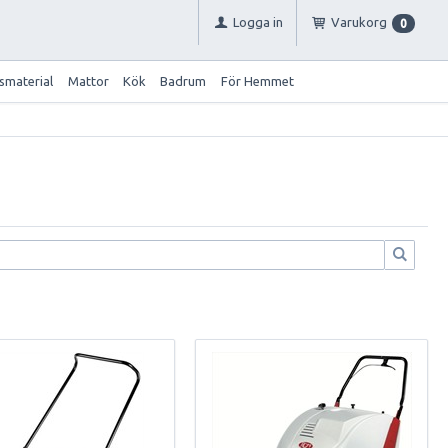
Logga in
Varukorg
0
smaterial
Mattor
Kök
Badrum
För Hemmet