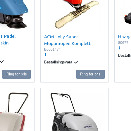
T Padel
ACM Jolly Super
Haaga
skin
Moppmoped Komplett
80677
B0001474
Beställ
Beställningsvara
Ring för pris
Ring för pris