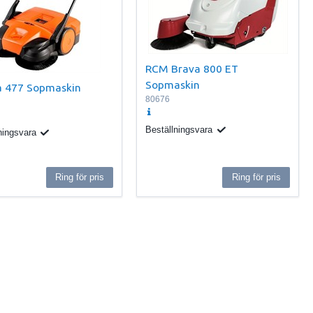
RCM Brava 800 ET
Sopmaskin
 477 Sopmaskin
80676
Beställningsvara
ningsvara
Ring för pris
Ring för pris