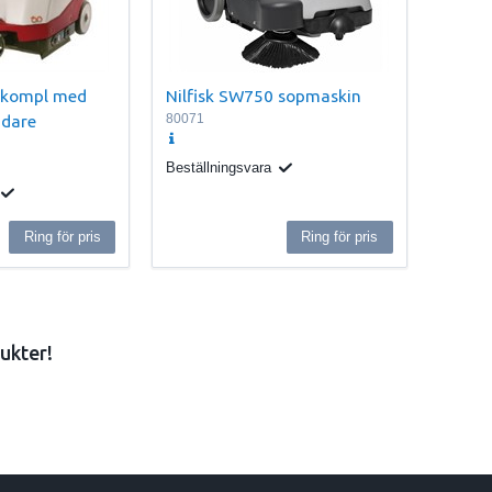
 kompl med
Nilfisk SW750 sopmaskin
ddare
80071
Beställningsvara
Ring för pris
Ring för pris
ukter!