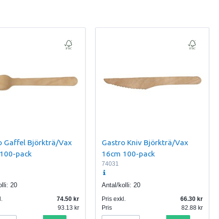
 Gaffel Björkträ/Vax
Gastro Kniv Björkträ/Vax
100-pack
16cm 100-pack
74031
lli:
20
Antal/kolli:
20
.
74.50
Pris exkl.
66.30
93.13
Pris
82.88