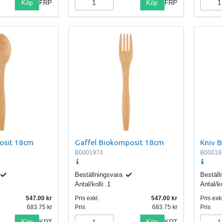
Köp
Köp
FRP
FRP
osit 18cm
Gaffel Biokomposit 18cm
Kniv 
B0001974
B00019
Beställningsvara
Beställ
Antal/kolli:
1
Antal/ko
547.00
Pris exkl.
547.00
Pris exkl
683.75
Pris
683.75
Pris
Köp
Köp