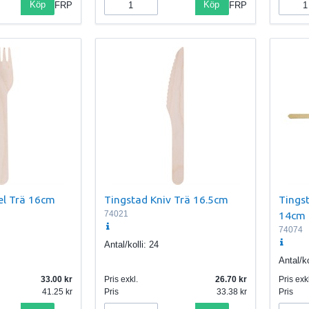
Köp
Köp
FRP
FRP
el Trä 16cm
Tingstad Kniv Trä 16.5cm
Tings
74021
14cm
74074
Antal/kolli:
24
Antal/ko
33.00
Pris exkl.
26.70
Pris exkl
41.25
Pris
33.38
Pris