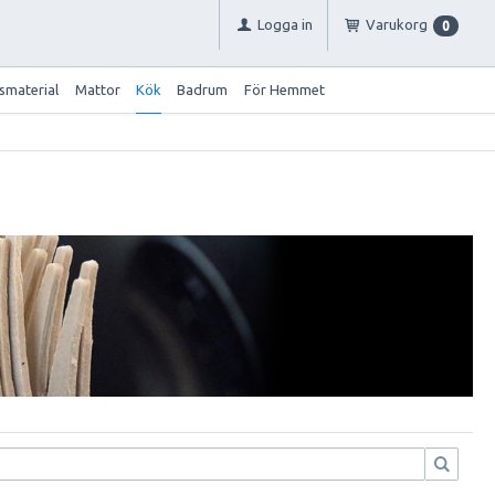
Logga in
Varukorg
0
smaterial
Mattor
Kök
Badrum
För Hemmet