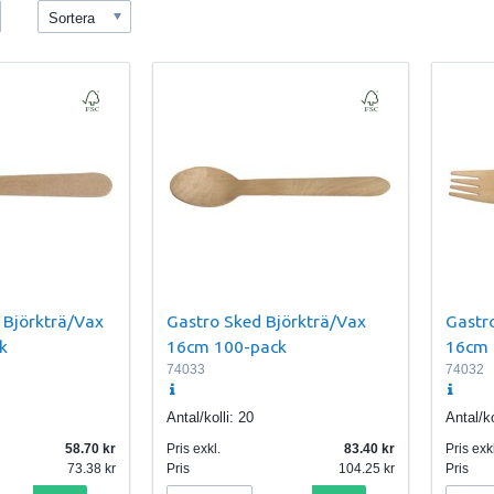
Sortera
 Björkträ/Vax
Gastro Sked Björkträ/Vax
Gastro
k
16cm 100-pack
16cm 
74033
74032
Antal/kolli:
20
Antal/ko
58.70
Pris exkl.
83.40
Pris exkl
73.38
Pris
104.25
Pris