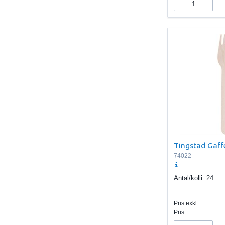
Tingstad Gaff
74022
Antal/kolli:
24
Pris exkl.
Pris