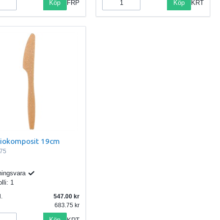
Köp
Köp
FRP
KRT
Biokomposit 19cm
75
ningsvara
lli:
1
.
547.00
683.75
Köp