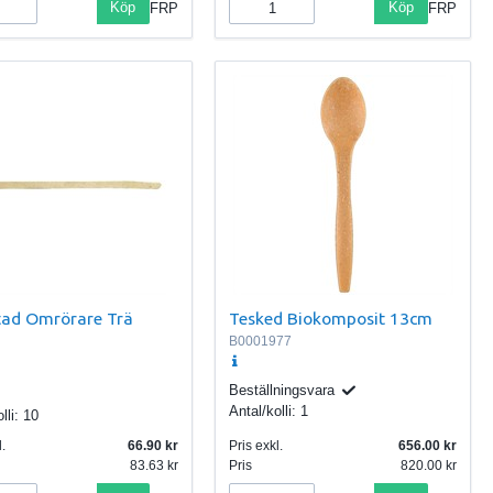
Köp
Köp
FRP
FRP
tad Omrörare Trä
Tesked Biokomposit 13cm
B0001977
Beställningsvara
Antal/kolli:
1
lli:
10
.
66.90
Pris exkl.
656.00
83.63
Pris
820.00