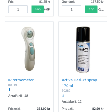
Pris
81.25
Grundpris
167.50
Köp
Köp
FRP
RLE
IR termometer
Activa Desi-Yt spray
80919
170ml
30282
Antal/kolli:
48
Antal/kolli:
12
Pris exkl.
333.00
Pris exkl.
82.90