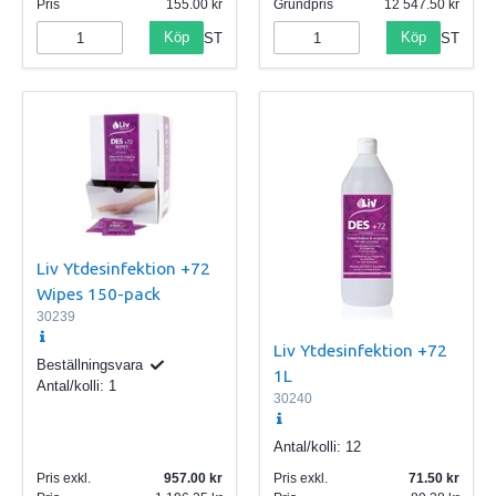
Pris
155.00
Grundpris
12 547.50
Köp
Köp
ST
ST
Liv Ytdesinfektion +72
Wipes 150-pack
30239
Liv Ytdesinfektion +72
Beställningsvara
1L
Antal/kolli:
1
30240
Antal/kolli:
12
Pris exkl.
957.00
Pris exkl.
71.50