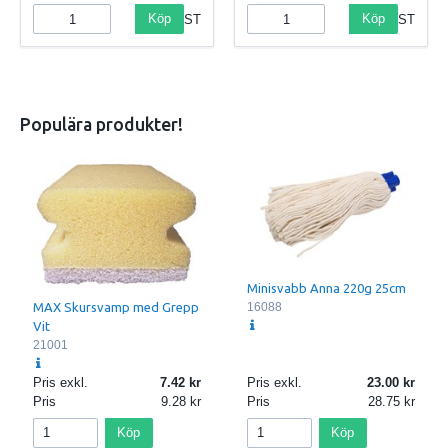
Köp
Köp
ST
ST
Populära produkter!
Minisvabb Anna 220g 25cm
16088
MAX Skursvamp med Grepp
Vit
21001
Pris exkl.
7.42
Pris exkl.
23.00
Pris
9.28
Pris
28.75
Köp
Köp