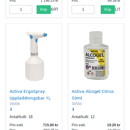
Pris
1 196.25
Pris
89.38
Köp
Köp
KRT
LIT
Activa ErgoSpray
Activa Alcogel Citrus
Uppladdningsbar 1L
50ml
26006
30550
Antal/kolli:
18
Antal/kolli:
12
Pris exkl.
715.00
Pris exkl.
19.20