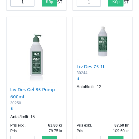
Köp
Köp
ST
ST
Liv Des 75 1L
30244
Antal/kolli:
12
Liv Des Gel 85 Pump
600ml
30250
Antal/kolli:
15
Pris exkl.
63.80
Pris exkl.
87.60
Pris
79.75
Pris
109.50