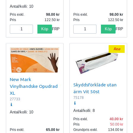
Antal/kolli:
10
Pris exkl.
98.00
Pris exkl.
98.00
Pris
122.50
Pris
122.50
Köp
Köp
FRP
FRP
New Mark
Skyddsförkläde utan
Vinylhandske Opudrad
ärm Vit 50st
XL
75178
27733
Antal/kolli:
8
Antal/kolli:
10
Pris exkl.
40.00
Pris
50.00
Pris exkl.
65.00
Grundpris exkl.
134.00