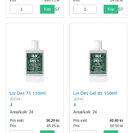
Pris
893.75
Pris
24.00
Köp
Köp
ST
ST
Liv Des 75 150ml
Liv Des Gel 85 150ml
30249
30242
Antal/kolli:
24
Antal/kolli:
24
Pris exkl.
36.20
Pris exkl.
40.40
Pris
45.25
Pris
50.50