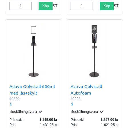
Köp
Köp
ST
ST
Activa Golvställ 600ml
Activa Golvställ
med lås+skylt
Autofoam
49220
49228
Beställningsvara
Beställningsvara
Pris exkl.
1 145.00
Pris exkl.
1 297.00
Pris
1 431.25
Pris
1 621.25