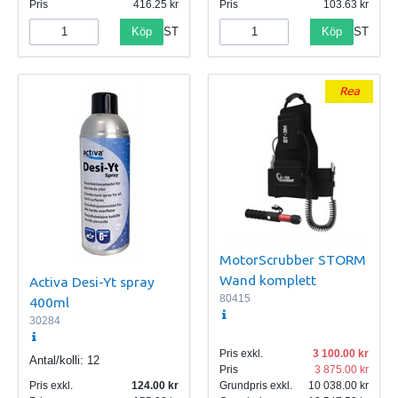
Pris
416.25
Pris
103.63
Köp
Köp
ST
ST
MotorScrubber STORM
Wand komplett
Activa Desi-Yt spray
80415
400ml
30284
Pris exkl.
3 100.00
Antal/kolli:
12
Pris
3 875.00
Pris exkl.
124.00
Grundpris exkl.
10 038.00