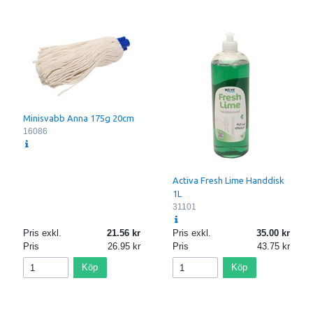
Minisvabb Anna 175g 20cm
16086
Activa Fresh Lime Handdisk
1L
31101
Pris exkl.
21.56
Pris exkl.
35.00
Pris
26.95
Pris
43.75
Köp
Köp