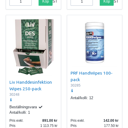
Köp
Köp
ST
ST
PRF HandWipes 100-
pack
Liv Handdesinfektion
30285
Wipes 250-pack
30248
Antal/kolli:
12
Beställningsvara
Antal/kolli:
1
Pris exkl.
891.00
Pris exkl.
142.00
Pris
1 113.75
Pris
177.50