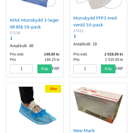
Munskydd FFP3 med
MAX Munskydd 3-lager
ventil 50-pack
IIR Blå 50-pack
27411
27138
Antal/kolli:
18
Antal/kolli:
48
Pris exkl.
149.00
Pris exkl.
2 028.00
Pris
186.25
Pris
2 535.00
Köp
Köp
FRP
FRP
New Mark