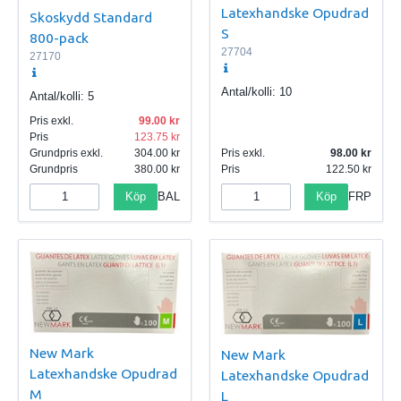
Latexhandske Opudrad
Skoskydd Standard
S
800-pack
27704
27170
Antal/kolli:
10
Antal/kolli:
5
Pris exkl.
99.00
Pris
123.75
Grundpris exkl.
304.00
Pris exkl.
98.00
Grundpris
380.00
Pris
122.50
Köp
Köp
BAL
FRP
New Mark
New Mark
Latexhandske Opudrad
Latexhandske Opudrad
M
L