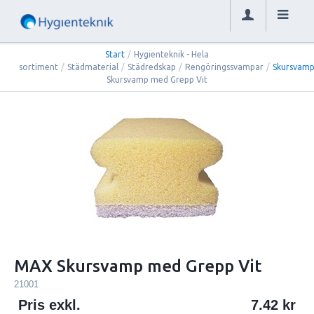
Start
/
Hygienteknik - Hela
sortiment
/
Städmaterial
/
Städredskap
/
Rengöringssvampar
/
Skursvam
Skursvamp med Grepp Vit
MAX Skursvamp med Grepp Vit
21001
Pris exkl.
7.42