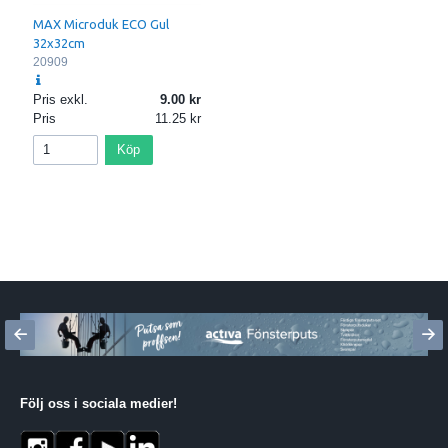
MAX Microduk ECO Gul
32x32cm
20909
Pris exkl.
9.00
Pris
11.25
Köp
Följ oss i sociala medier
!