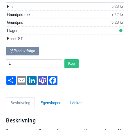
Pris
9.28
Grundpris exkl.
7.42
Grundpris
9.28
I lager
Enhet
ST
Produktfråga
Köp
Dela
Email
LinkedIn
Teams
Facebook
Beskrivning
Egenskaper
Länkar
Beskrivning