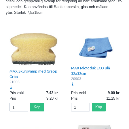
Stabil och greppvänlig svamp för rengöring av hårt smutsade ytor. 0%
slipmedel. Kan användas till Sanitetsporslin, glas och målade
ytor. Storlek 7,5x15cm.
MAX Microduk ECO Blå
MAX Skursvamp med Grepp
32x32cm
Grön
20903
21003
Pris exkl.
7.42
Pris exkl.
9.00
Pris
9.28
Pris
11.25
Köp
Köp