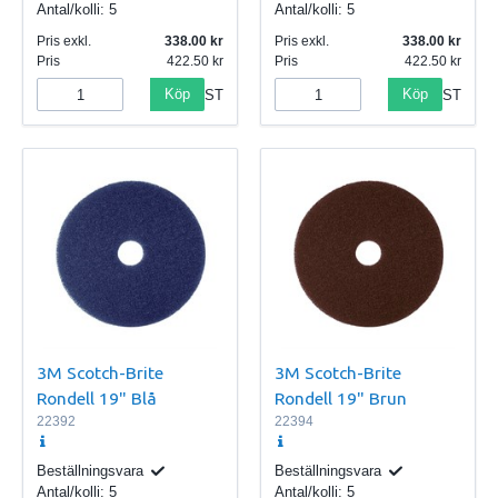
Antal/kolli:
5
Antal/kolli:
5
Pris exkl.
338.00
Pris exkl.
338.00
Pris
422.50
Pris
422.50
Köp
Köp
ST
ST
3M Scotch-Brite
3M Scotch-Brite
Rondell 19" Blå
Rondell 19" Brun
22392
22394
Beställningsvara
Beställningsvara
Antal/kolli:
5
Antal/kolli:
5