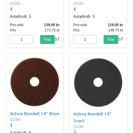
15192
15193
Antal/kolli:
5
Antal/kolli:
5
Pris exkl.
139.00
Pris exkl.
119.00
Pris
173.75
Pris
148.75
Köp
Köp
ST
ST
Activa Rondell 19" Brun
Activa Rondell 19"
15194
Svart
15195
Antal/kolli:
5