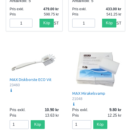
Antal/kolli:
5
Antal/kolli:
5
Pris exkl.
479.00
Pris exkl.
433.00
Pris
598.75
Pris
541.25
Köp
Köp
ST
ST
MAX Diskborste ECO Vit
23460
MAX Mirakelsvamp
21048
Pris exkl.
10.90
Pris exkl.
9.80
Pris
13.63
Pris
12.25
Köp
Köp