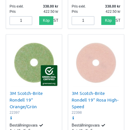
Pris exkl.
338.00
Pris exkl.
338.00
Pris
422.50
Pris
422.50
Köp
Köp
ST
ST
3M Scotch-Brite
3M Scotch-Brite
Rondell 19"
Rondell 19" Rosa High-
Orange/Grön
Speed
22397
22398
Beställningsvara
Beställningsvara