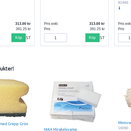
82466
313.00
Pris exkl.
313.00
Pris exkl
391.25
Pris
391.25
Pris
Köp
Köp
ST
ST
ukter!
Minisv
med Grepp Grön
16090
MAX Mirakelsvamp