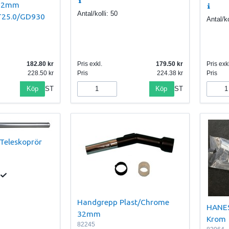
 32mm
Antal/kolli:
50
HT25.0/GD930
Antal/ko
182.80
Pris exkl.
179.50
Pris exkl
228.50
Pris
224.38
Pris
Köp
Köp
ST
ST
 Teleskoprör
Handgrepp Plast/Chrome
HANE
32mm
Krom
82245