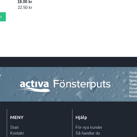
18.00
22.50
p
MENY
Hjälp
Start
För nya kunder
Kontakt
Så handlar du