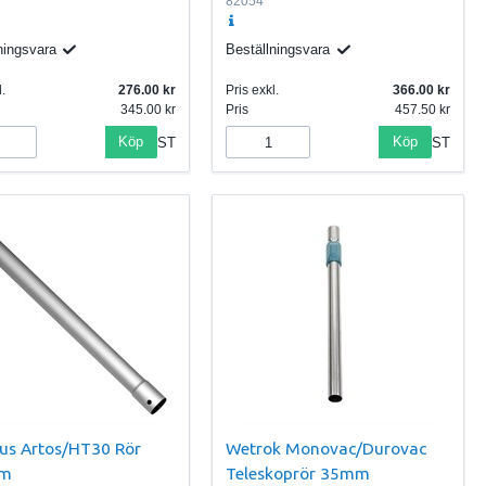
82054
ningsvara
Beställningsvara
.
276.00
Pris exkl.
366.00
345.00
Pris
457.50
Köp
Köp
ST
ST
tus Artos/HT30 Rör
Wetrok Monovac/Durovac
m
Teleskoprör 35mm