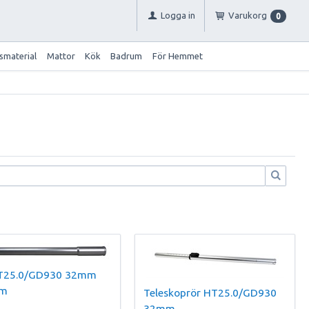
Logga in
Varukorg
0
smaterial
Mattor
Kök
Badrum
För Hemmet
T25.0/GD930 32mm
m
Teleskoprör HT25.0/GD930
32mm