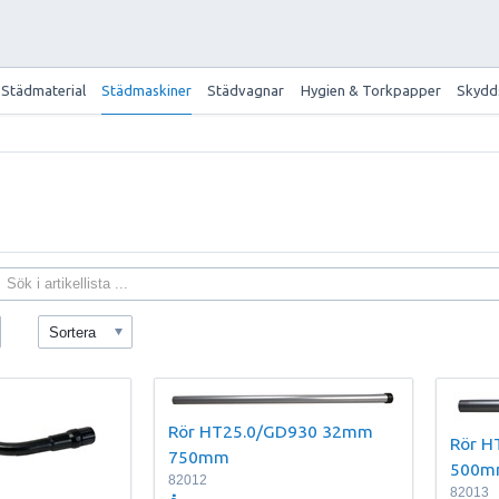
Städmaterial
Städmaskiner
Städvagnar
Hygien & Torkpapper
Skydd
Sortera
Rör HT25.0/GD930 32mm
Rör H
750mm
500m
82012
82013