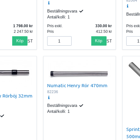
82064
Beställningsvara
Beställ
Antal/kolli:
1
1 798.00
Pris exkl.
330.00
Pris exkl
2 247.50
Pris
412.50
Pris
Köp
Köp
ST
ST
Numatic Henry Rör 470mm
82236
y Rörböj 32mm
Beställningsvara
Antal/kolli:
1
Sprin
500m