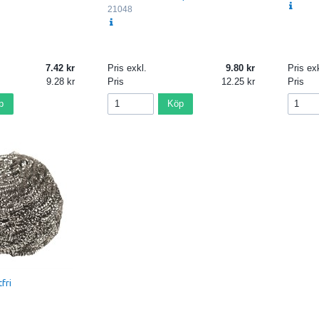
21048
7.42
Pris exkl.
9.80
Pris exk
9.28
Pris
12.25
Pris
p
Köp
fri