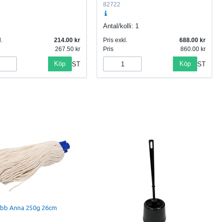
82722
Antal/kolli:
1
.
214.00
Pris exkl.
688.00
267.50
Pris
860.00
Köp
Köp
ST
ST
abb Anna 250g 26cm