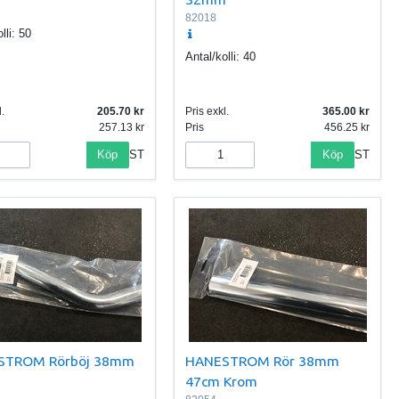
82018
lli:
50
Antal/kolli:
40
.
205.70
Pris exkl.
365.00
257.13
Pris
456.25
Köp
Köp
ST
ST
STROM Rörböj 38mm
HANESTROM Rör 38mm
47cm Krom