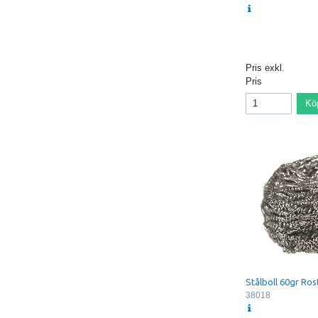
Pris exkl.
Pris
Kö
Stålboll 60gr Rost
38018