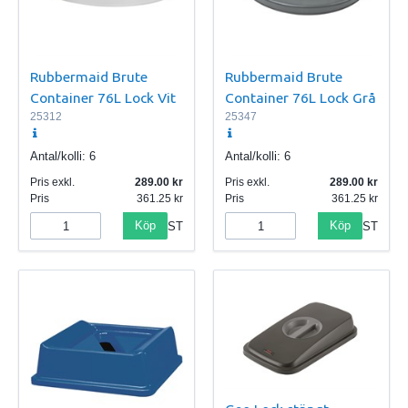
Rubbermaid Brute
Rubbermaid Brute
Container 76L Lock Vit
Container 76L Lock Grå
25312
25347
Antal/kolli:
6
Antal/kolli:
6
Pris exkl.
289.00
Pris exkl.
289.00
Pris
361.25
Pris
361.25
Köp
Köp
ST
ST