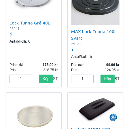
Lock Tunna Grå 40L
25041
MAX Lock Tunna 100L
Svart
Antal/kolli:
6
25131
Antal/kolli:
5
Pris exkl.
175.00
Pris exkl.
99.96
Pris
218.75
Pris
124.95
Köp
Köp
ST
ST