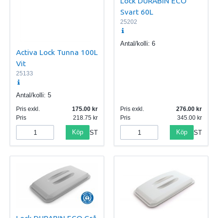
Lock DURABIN ECO
Svart 60L
25202
Antal/kolli:
6
Activa Lock Tunna 100L
Vit
25133
Antal/kolli:
5
Pris exkl.
175.00
Pris exkl.
276.00
Pris
218.75
Pris
345.00
Köp
Köp
ST
ST
Lock DURABIN ECO Grå