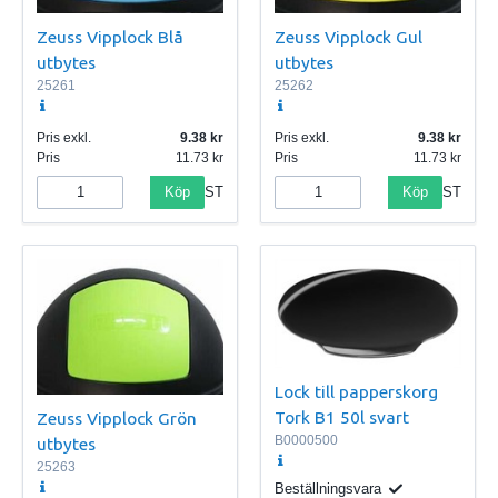
Zeuss Vipplock Blå
Zeuss Vipplock Gul
utbytes
utbytes
25261
25262
Pris exkl.
9.38
Pris exkl.
9.38
Pris
11.73
Pris
11.73
Köp
Köp
ST
ST
Lock till papperskorg
Tork B1 50l svart
Zeuss Vipplock Grön
B0000500
utbytes
25263
Beställningsvara