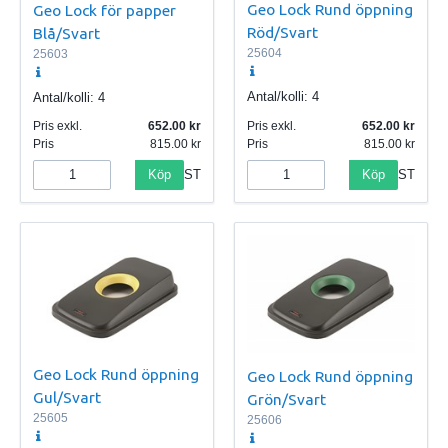
Geo Lock Rund öppning
Geo Lock för papper
Röd/Svart
Blå/Svart
25604
25603
Antal/kolli:
4
Antal/kolli:
4
Pris exkl.
652.00
Pris exkl.
652.00
Pris
815.00
Pris
815.00
Köp
Köp
ST
ST
Geo Lock Rund öppning
Geo Lock Rund öppning
Gul/Svart
Grön/Svart
25605
25606