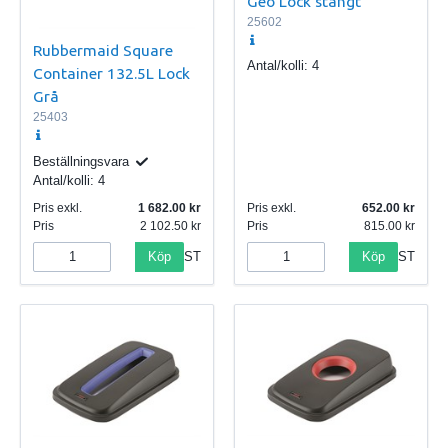
Geo Lock stängt
25602
Rubbermaid Square
Antal/kolli:
4
Container 132.5L Lock
Grå
25403
Beställningsvara
Antal/kolli:
4
Pris exkl.
1 682.00
Pris exkl.
652.00
Pris
2 102.50
Pris
815.00
Köp
Köp
ST
ST