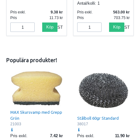
Antal/kolli:
1
Pris exkl.
9.38
Pris exkl.
563.00
Pris
11.73
Pris
703.75
Köp
Köp
ST
ST
Populära produkter!
MAX Skursvamp med Grepp
Stålboll 60gr Standard
Grön
38017
21003
Pris exkl.
7.42
Pris exkl.
11.90