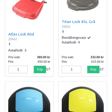
Titan Lock 85L Grå
25651
Atlas Lock Röd
Beställningsvara
25642
Antal/kolli:
4
Antal/kolli:
3
Pris exkl.
360.00
Pris exkl.
332.00
Pris
450.00
Pris
415.00
Köp
Köp
ST
ST