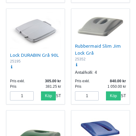
Rubbermaid Slim Jim
Lock Grå
Lock DURABIN Grå 90L
25352
25195
Antal/kolli:
4
Pris exkl.
305.00
Pris exkl.
840.00
Pris
381.25
Pris
1 050.00
Köp
Köp
ST
ST