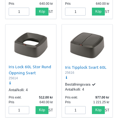
Pris
640.00
Pris
640.00
Köp
Köp
ST
ST
Iris Lock 60L Stor Rund
Iris Tipplock Svart 60L
Öppning Svart
25616
25614
Beställningsvara
Antal/kolli:
4
Antal/kolli:
4
Pris exkl.
512.00
Pris exkl.
977.00
Pris
640.00
Pris
1 221.25
Köp
Köp
ST
ST