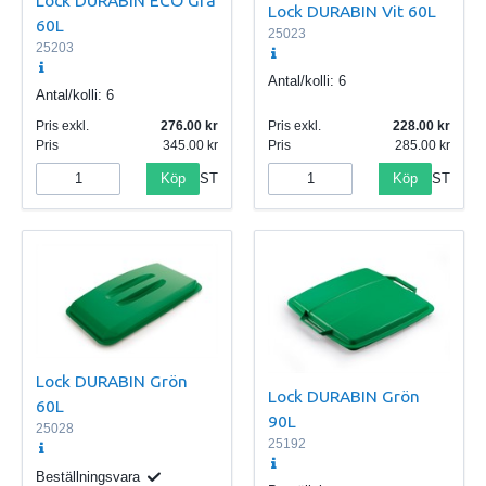
Lock DURABIN Vit 60L
60L
25023
25203
Antal/kolli:
6
Antal/kolli:
6
Pris exkl.
276.00
Pris exkl.
228.00
Pris
345.00
Pris
285.00
Köp
Köp
ST
ST
Lock DURABIN Grön
Lock DURABIN Grön
60L
90L
25028
25192
Beställningsvara