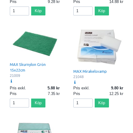
Pris
9.28
Pris
14.88
Köp
Köp
MAX Skurnylon Grön
15x22cm
MAX Mirakelsvamp
21009
21048
Pris exkl.
5.88
Pris exkl.
9.80
Pris
7.35
Pris
12.25
Köp
Köp