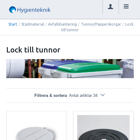
Start
/
Städmaterial
/
Avfallshantering
/
Tunnor/Papperskorgar
/
Lock
till tunnor
Lock till tunnor
Filtrera & sortera
Antal artiklar 34