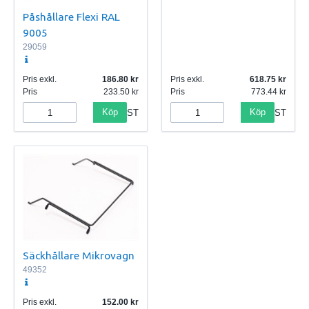
Påshållare Flexi RAL
9005
29059
Pris exkl.
186.80
Pris exkl.
618.75
Pris
233.50
Pris
773.44
Köp
Köp
ST
ST
Säckhållare Mikrovagn
49352
Pris exkl.
152.00