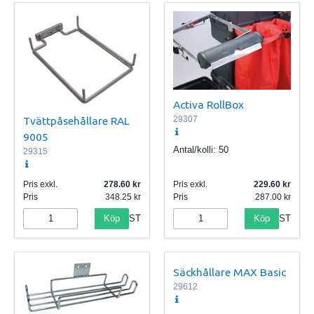
Activa RollBox
29307
Tvättpåsehållare RAL
9005
Antal/kolli:
50
29315
Pris exkl.
278.60
Pris exkl.
229.60
Pris
348.25
Pris
287.00
Köp
Köp
ST
ST
Säckhållare MAX Basic
29612