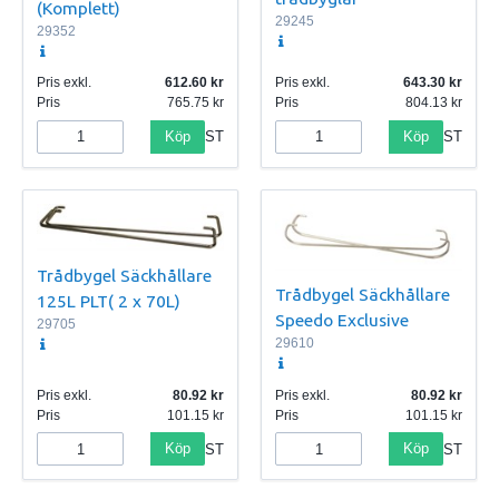
(Komplett)
29245
29352
Pris exkl.
612.60
Pris exkl.
643.30
Pris
765.75
Pris
804.13
Köp
Köp
ST
ST
Trådbygel Säckhållare
Trådbygel Säckhållare
125L PLT( 2 x 70L)
Speedo Exclusive
29705
29610
Pris exkl.
80.92
Pris exkl.
80.92
Pris
101.15
Pris
101.15
Köp
Köp
ST
ST