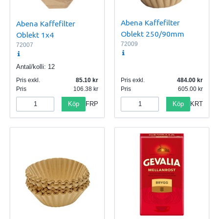
Abena Kaffefilter
Abena Kaffefilter
Oblekt 250/90mm
Oblekt 1x4
72009
72007
Antal/kolli:
12
Pris exkl.
85.10
Pris exkl.
484.00
Pris
106.38
Pris
605.00
Köp
Köp
FRP
KRT