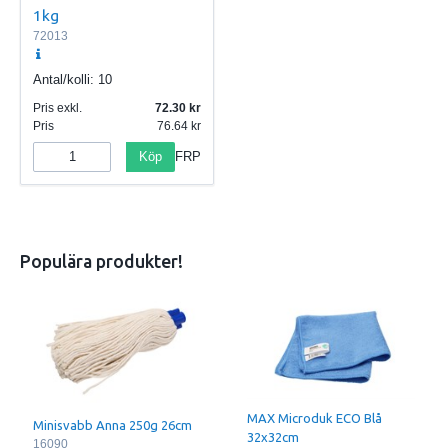
1kg
72013
Antal/kolli:
10
Pris exkl.
72.30
Pris
76.64
Köp
FRP
Populära produkter!
MAX Microduk ECO Blå
Minisvabb Anna 250g 26cm
32x32cm
16090