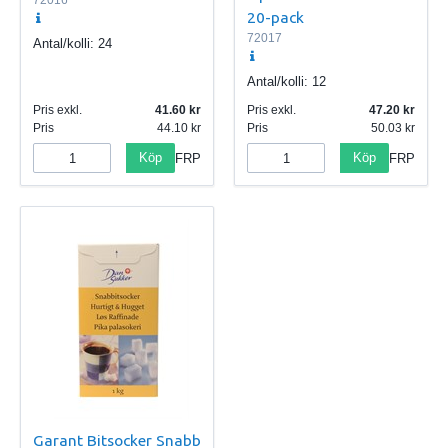
20-pack
72017
Antal/kolli:
24
Antal/kolli:
12
Pris exkl.
41.60
Pris exkl.
47.20
Pris
44.10
Pris
50.03
Köp
Köp
FRP
FRP
Garant Bitsocker Snabb