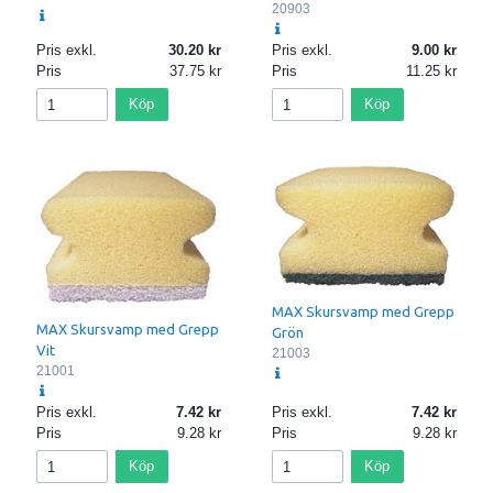
20903
Pris exkl.
30.20
Pris exkl.
9.00
Pris
37.75
Pris
11.25
Köp
Köp
MAX Skursvamp med Grepp
MAX Skursvamp med Grepp
Grön
Vit
21003
21001
Pris exkl.
7.42
Pris exkl.
7.42
Pris
9.28
Pris
9.28
Köp
Köp