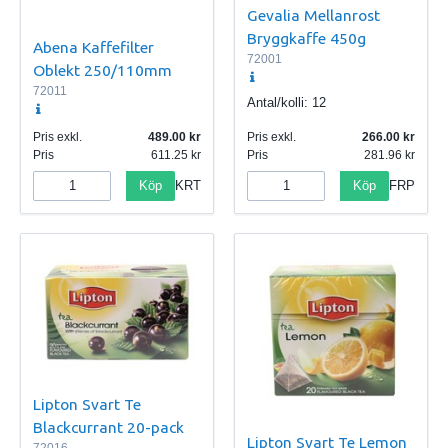
Gevalia Mellanrost
Bryggkaffe 450g
Abena Kaffefilter
72001
Oblekt 250/110mm
72011
Antal/kolli:
12
Pris exkl.
489.00
Pris exkl.
266.00
Pris
611.25
Pris
281.96
Köp
Köp
KRT
FRP
Lipton Svart Te
Blackcurrant 20-pack
Lipton Svart Te Lemon
72016