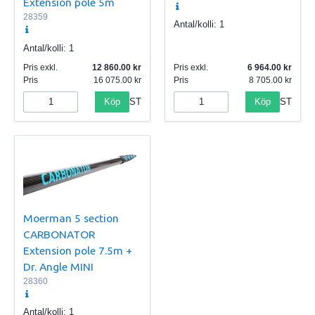
Extension pole 5m
28359
Antal/kolli:
1
Antal/kolli:
1
Pris exkl.
12 860.00
Pris exkl.
6 964.00
Pris
16 075.00
Pris
8 705.00
Köp
Köp
ST
ST
Moerman 5 section
CARBONATOR
Extension pole 7.5m +
Dr. Angle MINI
28360
Antal/kolli:
1