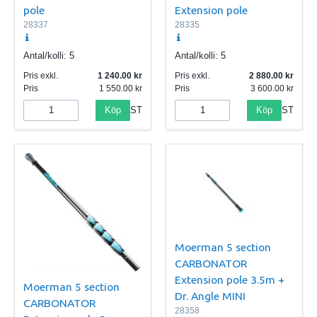
pole
Extension pole
28337
28335
Antal/kolli:
5
Antal/kolli:
5
Pris exkl.
1 240.00
Pris exkl.
2 880.00
Pris
1 550.00
Pris
3 600.00
Köp
Köp
ST
ST
Moerman 5 section
CARBONATOR
Extension pole 3.5m +
Moerman 5 section
Dr. Angle MINI
CARBONATOR
28358