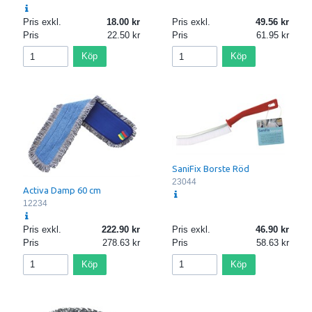
Pris exkl.
18.00
Pris exkl.
49.56
Pris
22.50
Pris
61.95
Köp
Köp
SaniFix Borste Röd
23044
Activa Damp 60 cm
12234
Pris exkl.
222.90
Pris exkl.
46.90
Pris
278.63
Pris
58.63
Köp
Köp