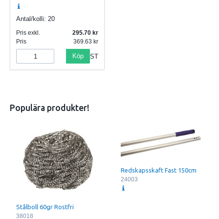
Antal/kolli:
20
Pris exkl.
295.70
Pris
369.63
Köp
ST
Populära produkter!
Redskapsskaft Fast 150cm
24003
Stålboll 60gr Rostfri
38018