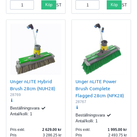
Köp
Köp
ST
ST
Unger nLITE Hybrid
Unger nLITE Power
Brush 28cm (NUH28)
Brush Complete
28769
Flagged 28cm (NFK28)
28767
Beställningsvara
Antal/kolli:
1
Beställningsvara
Antal/kolli:
1
Pris exkl.
2 629.00
Pris exkl.
1 995.00
Pris
3 286.25
Pris
2 493.75