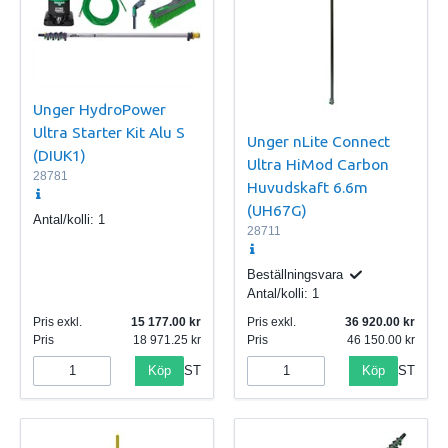
Unger HydroPower
Ultra Starter Kit Alu S
Unger nLite Connect
(DIUK1)
Ultra HiMod Carbon
28781
Huvudskaft 6.6m
(UH67G)
Antal/kolli:
1
28711
Beställningsvara
Antal/kolli:
1
Pris exkl.
15 177.00
Pris exkl.
36 920.00
Pris
18 971.25
Pris
46 150.00
Köp
Köp
ST
ST