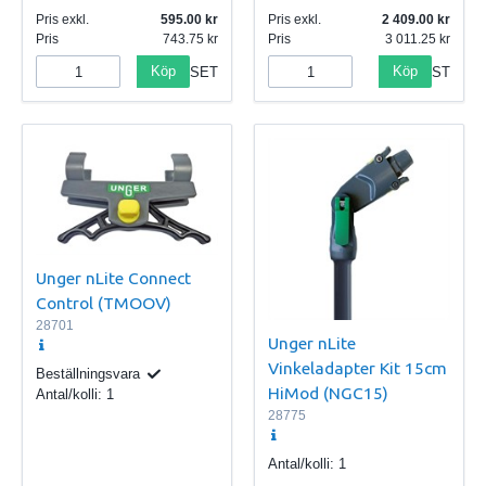
Pris exkl.
595.00
Pris exkl.
2 409.00
Pris
743.75
Pris
3 011.25
Köp
Köp
SET
ST
Unger nLite Connect
Control (TMOOV)
28701
Unger nLite
Vinkeladapter Kit 15cm
Beställningsvara
HiMod (NGC15)
Antal/kolli:
1
28775
Antal/kolli:
1