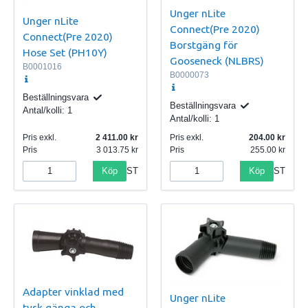
Unger nLite
Unger nLite
Connect(Pre 2020)
Connect(Pre 2020)
Borstgäng för
Hose Set (PH10Y)
Gooseneck (NLBRS)
B0001016
B0000073
Beställningsvara
Beställningsvara
Antal/kolli:
1
Antal/kolli:
1
Pris exkl.
2 411.00
Pris exkl.
204.00
Pris
3 013.75
Pris
255.00
Köp
Köp
ST
ST
Adapter vinklad med
Unger nLite
tysk gänga och