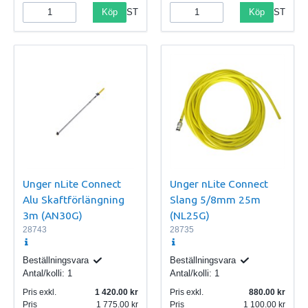
Köp
Köp
ST
ST
Unger nLite Connect
Unger nLite Connect
Alu Skaftförlängning
Slang 5/8mm 25m
3m (AN30G)
(NL25G)
28743
28735
Beställningsvara
Beställningsvara
Antal/kolli:
1
Antal/kolli:
1
Pris exkl.
1 420.00
Pris exkl.
880.00
Pris
1 775.00
Pris
1 100.00