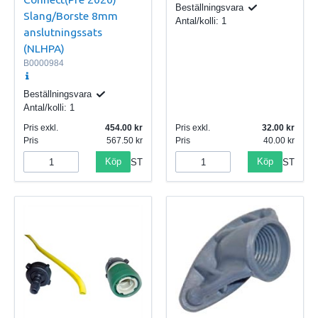
Beställningsvara
Slang/Borste 8mm
Antal/kolli:
1
anslutningssats
(NLHPA)
B0000984
Beställningsvara
Antal/kolli:
1
Pris exkl.
454.00
Pris exkl.
32.00
Pris
567.50
Pris
40.00
Köp
Köp
ST
ST