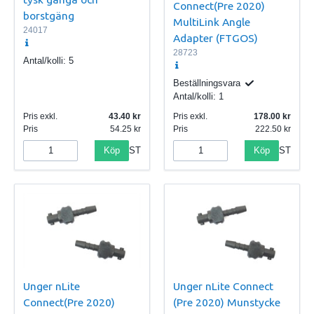
Connect(Pre 2020)
borstgäng
MultiLink Angle
24017
Adapter (FTGOS)
28723
Antal/kolli:
5
Beställningsvara
Antal/kolli:
1
Pris exkl.
43.40
Pris exkl.
178.00
Pris
54.25
Pris
222.50
Köp
Köp
ST
ST
Unger nLite
Unger nLite Connect
Connect(Pre 2020)
(Pre 2020) Munstycke