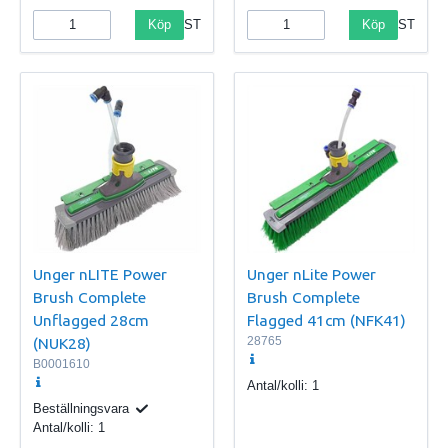
Köp
Köp
ST
ST
Unger nLITE Power
Unger nLite Power
Brush Complete
Brush Complete
Unflagged 28cm
Flagged 41cm (NFK41)
(NUK28)
28765
B0001610
Antal/kolli:
1
Beställningsvara
Antal/kolli:
1