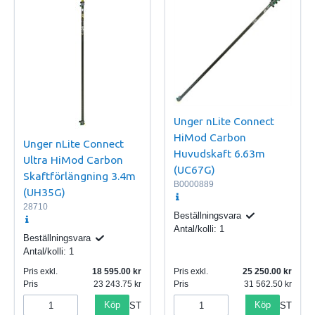
Unger nLite Connect
HiMod Carbon
Unger nLite Connect
Huvudskaft 6.63m
Ultra HiMod Carbon
(UC67G)
Skaftförlängning 3.4m
B0000889
(UH35G)
28710
Beställningsvara
Antal/kolli:
1
Beställningsvara
Antal/kolli:
1
Pris exkl.
18 595.00
Pris exkl.
25 250.00
Pris
23 243.75
Pris
31 562.50
Köp
Köp
ST
ST