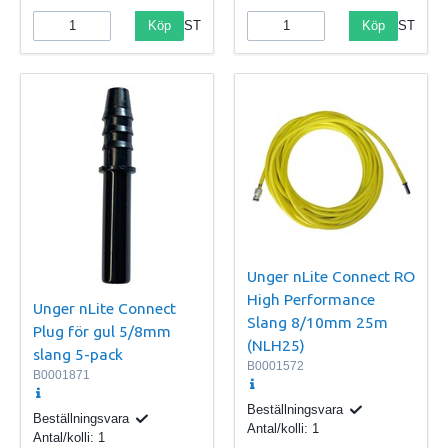
Köp
Köp
ST
ST
Unger nLite Connect RO
High Performance
Unger nLite Connect
Slang 8/10mm 25m
Plug för gul 5/8mm
(NLH25)
slang 5-pack
B0001572
B0001871
Beställningsvara
Beställningsvara
Antal/kolli:
1
Antal/kolli:
1