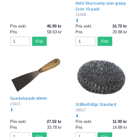
MAX Skursvamp utan grepp
Grön 10-pack
21006
Pris exkl.
46.90
Pris exkl.
16.70
Pris
58.63
Pris
20.88
Köp
Köp
Spackelspade 60mm
23021
Stålboll 60gr Standard
38017
Pris exkl.
27.02
Pris exkl.
11.90
Pris
33.78
Pris
14.88
Köp
Köp