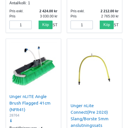
Antal/kolli:
1
Pris exkl.
2 424.00
Pris exkl.
2 212.00
Pris
3 030.00
Pris
2 765.00
Köp
Köp
ST
ST
Unger nLITE Angle
Brush Flagged 41cm
Unger nLite
(NFR41)
Connect(Pre 2020)
28764
Slang/Borste 5mm
anslutningssats