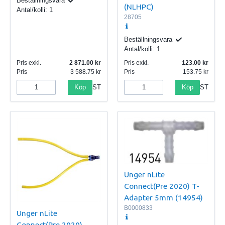
Beställningsvara
(NLHPC)
Antal/kolli:
1
28705
Beställningsvara
Antal/kolli:
1
Pris exkl.
2 871.00
Pris exkl.
123.00
Pris
3 588.75
Pris
153.75
Köp
Köp
ST
ST
Unger nLite
Connect(Pre 2020) T-
Adapter 5mm (14954)
B0000833
Unger nLite
Connect(Pre 2020)