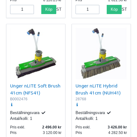
Pris
6 116.25
Pris
2 622.50
Köp
Köp
ST
ST
Unger nLITE Soft Brush
Unger nLITE Hybrid
41cm (NFS41)
Brush 41cm (NUH41)
B0002476
28768
Beställningsvara
Beställningsvara
Antal/kolli:
1
Antal/kolli:
1
Pris exkl.
2 496.00
Pris exkl.
3 426.00
Pris
3 120.00
Pris
4 282.50