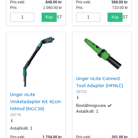
Pris exkl.
848.00
Pris exkl.
568.00
Pris
1 060.00
Pris
710.00
Köp
Köp
ST
ST
Unger nLite Connect
Tool Adapter (HFNLC)
28702
Unger nLite
Vinkeladapter Kit 42cm
Beställningsvara
HiMod (NGC30)
Antal/kolli:
1
28776
Antal/kolli:
1
Pris exkl.
1 754.00
Pris exkl.
201.00