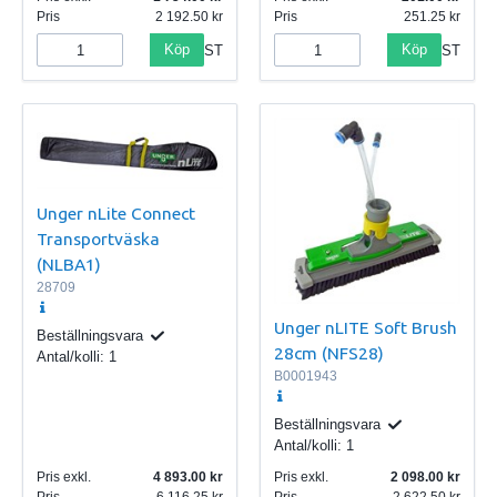
Pris
2 192.50
Pris
251.25
Köp
Köp
ST
ST
Unger nLite Connect
Transportväska
(NLBA1)
28709
Unger nLITE Soft Brush
Beställningsvara
28cm (NFS28)
Antal/kolli:
1
B0001943
Beställningsvara
Antal/kolli:
1
Pris exkl.
4 893.00
Pris exkl.
2 098.00