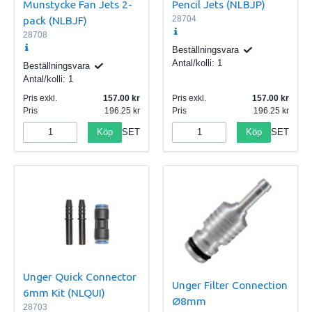
Munstycke Fan Jets 2-
Pencil Jets (NLBJP)
pack (NLBJF)
28704
28708
Beställningsvara
Antal/kolli:
1
Beställningsvara
Antal/kolli:
1
Pris exkl.
157.00
Pris exkl.
157.00
Pris
196.25
Pris
196.25
Köp
Köp
SET
SET
Unger Quick Connector
Unger Filter Connection
6mm Kit (NLQUI)
Ø8mm
28703