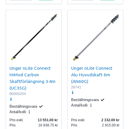
Unger nLite Connect
Unger nLite Connect
HiMod Carbon
Alu Huvudskaft 6m
Skaftförlängning 3.4m
(AN60G)
(UC35G)
28741
B0000204
Beställningsvara
Antal/kolli:
1
Beställningsvara
Antal/kolli:
1
Pris exkl.
13 551.00
Pris exkl.
2 332.00
Pris
16 938.75
Pris
2 915.00