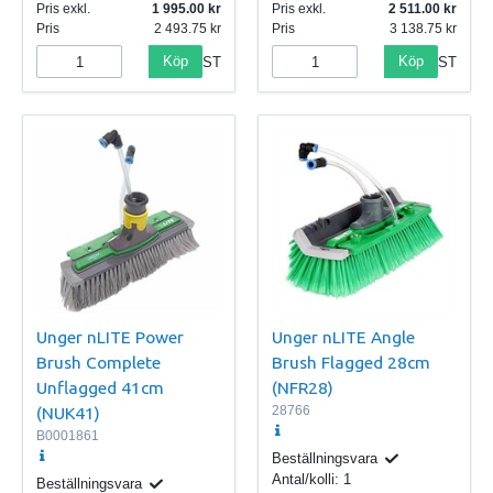
Pris exkl.
1 995.00
Pris exkl.
2 511.00
Pris
2 493.75
Pris
3 138.75
Köp
Köp
ST
ST
Unger nLITE Power
Unger nLITE Angle
Brush Complete
Brush Flagged 28cm
Unflagged 41cm
(NFR28)
(NUK41)
28766
B0001861
Beställningsvara
Antal/kolli:
1
Beställningsvara