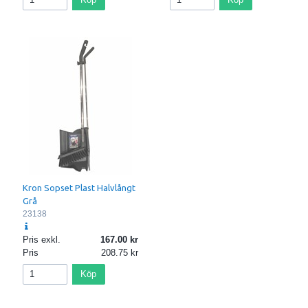
Kron Sopset Plast Halvlångt
Grå
23138
Pris exkl.
167.00
Pris
208.75
Köp