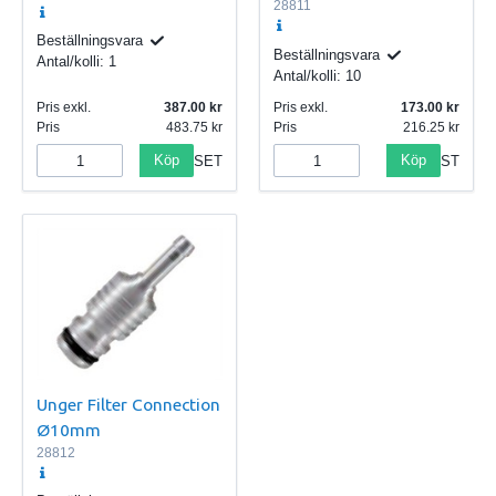
28811
Beställningsvara
Beställningsvara
Antal/kolli:
1
Antal/kolli:
10
Pris exkl.
387.00
Pris exkl.
173.00
Pris
483.75
Pris
216.25
Köp
Köp
SET
ST
Unger Filter Connection
Ø10mm
28812