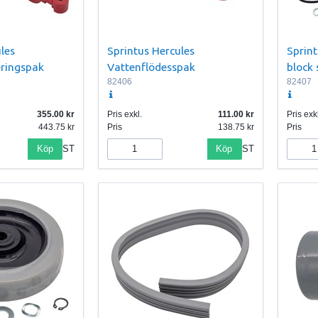
les
Sprintus Hercules
Sprint
ringspak
Vattenflödesspak
block 
82406
82407
355.00
Pris exkl.
111.00
Pris exkl
443.75
Pris
138.75
Pris
Köp
Köp
ST
ST