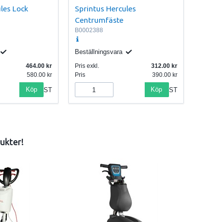
les Lock
Sprintus Hercules
Centrumfäste
B0002388
Beställningsvara
464.00
Pris exkl.
312.00
580.00
Pris
390.00
Köp
Köp
ST
ST
ukter!