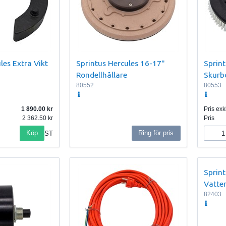
les Extra Vikt
Sprintus Hercules 16-17"
Sprint
Rondellhållare
Skurb
80552
80553
1 890.00
Pris exkl
2 362.50
Pris
Köp
Ring för pris
ST
Sprint
Vatte
82403