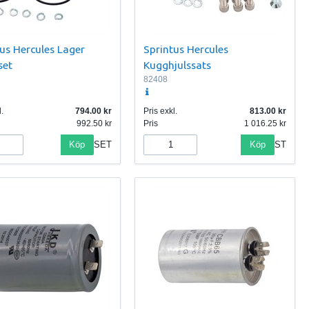
us Hercules Lager
Sprintus Hercules
set
Kugghjulssats
82408
.
794.00
Pris exkl.
813.00
992.50
Pris
1 016.25
Köp
Köp
SET
ST