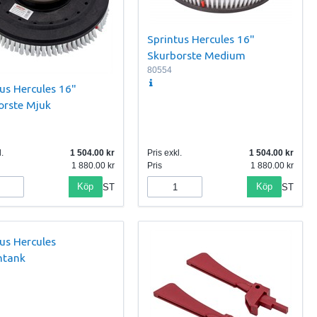
Sprintus Hercules 16"
Skurborste Medium
80554
us Hercules 16"
orste Mjuk
.
1 504.00
Pris exkl.
1 504.00
1 880.00
Pris
1 880.00
Köp
Köp
ST
ST
us Hercules
ntank