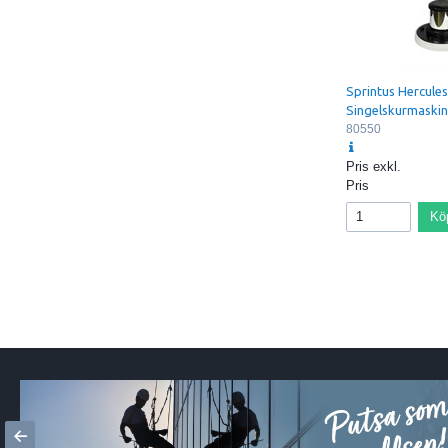
Sprintus Hercules
Singelskurmaski
80550
Pris exkl.
Pris
Kö