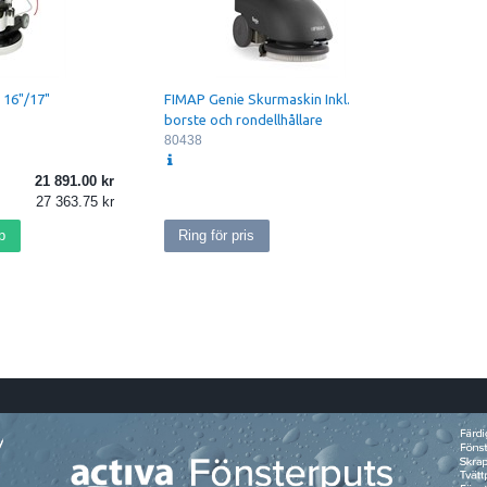
 16"/17"
FIMAP Genie Skurmaskin Inkl.
n
borste och rondellhållare
80438
21 891.00
27 363.75
p
Ring för pris