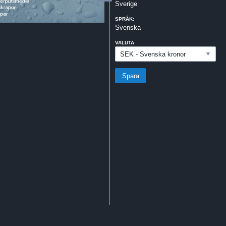
Sverige
SPRÅK:
Svenska
VALUTA