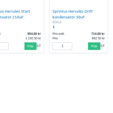
us Hercules Start
Sprintus Hercules Drift
nsator 250uF
kondensator 30uF
82412
.
954.00
Pris exkl.
714.00
1 192.50
Pris
892.50
Köp
Köp
ST
ST