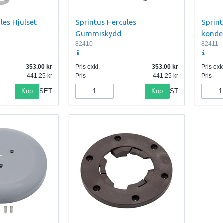
les Hjulset
Sprintus Hercules
Sprint
Gummiskydd
konde
82410
82411
353.00
Pris exkl.
353.00
Pris exkl
441.25
Pris
441.25
Pris
Köp
Köp
SET
ST