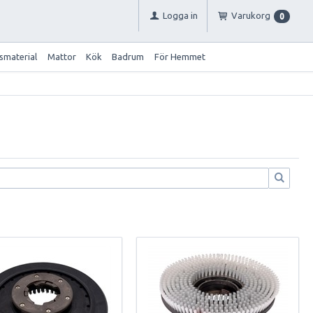
Logga in
Varukorg
0
smaterial
Mattor
Kök
Badrum
För Hemmet