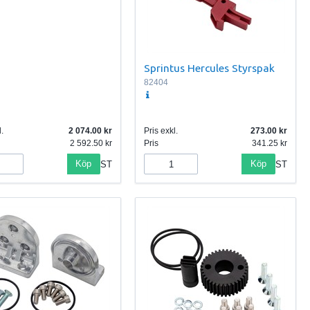
Sprintus Hercules Styrspak
82404
.
2 074.00
Pris exkl.
273.00
2 592.50
Pris
341.25
Köp
Köp
ST
ST