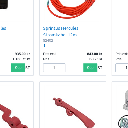
les
Sprintus Hercules
Strömkabel 12m
82402
935.00
Pris exkl.
843.00
Pris exkl
1 168.75
Pris
1 053.75
Pris
Köp
Köp
ST
ST