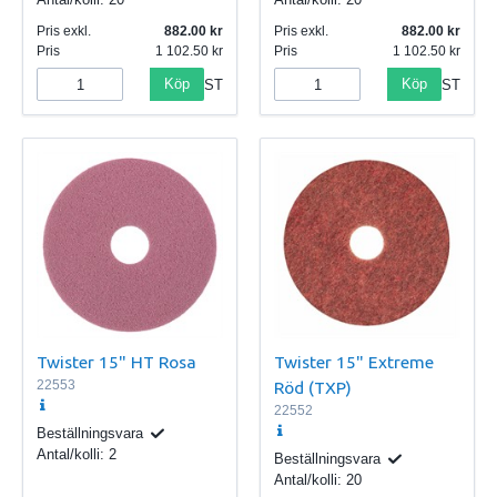
Pris exkl.
882.00
Pris exkl.
882.00
Pris
1 102.50
Pris
1 102.50
Köp
Köp
ST
ST
Twister 15" HT Rosa
Twister 15" Extreme
22553
Röd (TXP)
22552
Beställningsvara
Antal/kolli:
2
Beställningsvara
Antal/kolli:
20