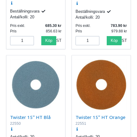
Beställningsvara
Beställningsvara
Antal/kolli:
20
Antal/kolli:
20
Pris exkl.
685.30
Pris exkl.
783.90
Pris
856.63
Pris
979.88
Köp
Köp
ST
ST
Twister 15" HT Blå
Twister 15" HT Orange
22550
22551
Antal/kolli:
20
Antal/kolli:
20