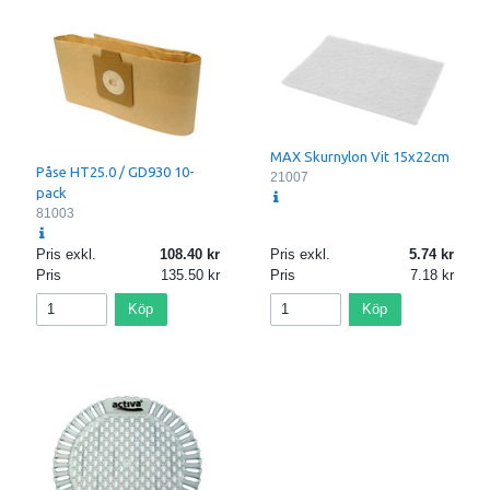
MAX Skurnylon Vit 15x22cm
Påse HT25.0 / GD930 10-
21007
pack
81003
Pris exkl.
108.40
Pris exkl.
5.74
Pris
135.50
Pris
7.18
Köp
Köp