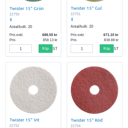
Twister 15" Gul
Twister 15" Grön
22751
22750
Antal/kolli:
20
Antal/kolli:
20
Pris exkl.
686.50
Pris exkl.
671.10
Pris
858.13
Pris
838.88
Köp
Köp
ST
ST
Twister 15" Vit
Twister 15" Röd
22752
22754