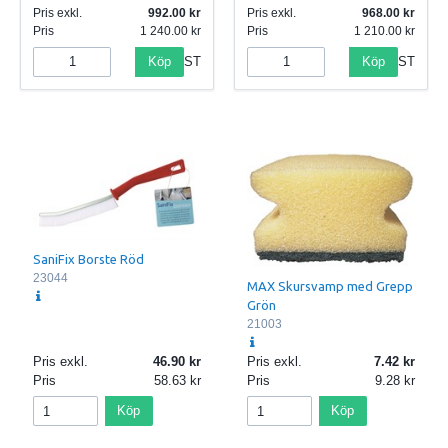
Pris exkl.
992.00
Pris exkl.
968.00
Pris
1 240.00
Pris
1 210.00
Köp
Köp
ST
ST
SaniFix Borste Röd
23044
MAX Skursvamp med Grepp
Grön
21003
Pris exkl.
46.90
Pris exkl.
7.42
Pris
58.63
Pris
9.28
Köp
Köp