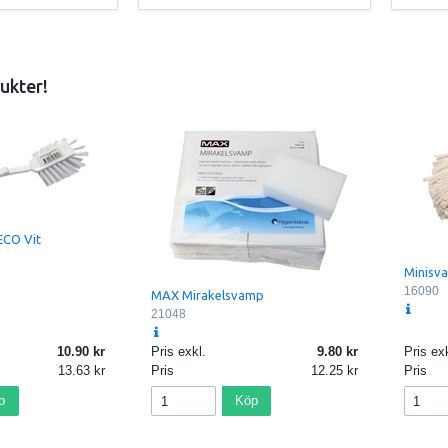
ukter!
ECO Vit
Minisv
16090
MAX Mirakelsvamp
21048
10.90
Pris exkl.
9.80
Pris exk
13.63
Pris
12.25
Pris
p
Köp