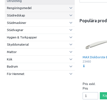
Utrustning
Rengöringsmedel
Städredskap
Populära prod
Städmaskiner
Städvagnar
Hygien & Torkpapper
Skyddsmaterial
Mattor
MAX Diskborste 
Kök
23460
Badrum
För Hemmet
Pris exkl.
Pris
Kö