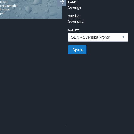
LAND:
Sverige
SPRÅK:
Svenska
VALUTA