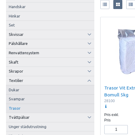
Handskar
Hinkar
Set
Skvissar
Pälshållare
Renvattensystem
Skaft
Skrapor
Textilier
Trasor Vit Ext
Dukar
Bomull 5kg
Svampar
28100
Trasor
Pris exkl.
Tvättpälsar
Pris
Unger städutrustning