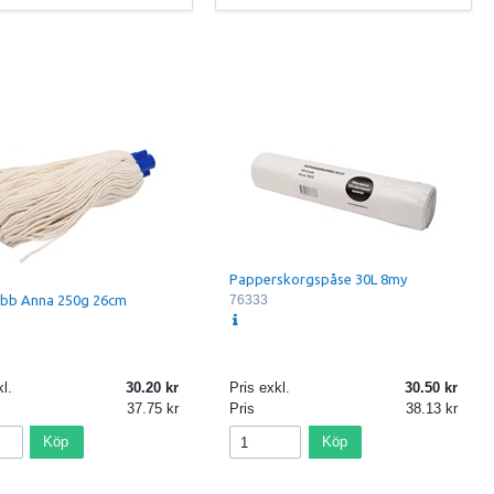
Papperskorgspåse 30L 8my
abb Anna 250g 26cm
76333
l.
30.20
Pris exkl.
30.50
37.75
Pris
38.13
Köp
Köp