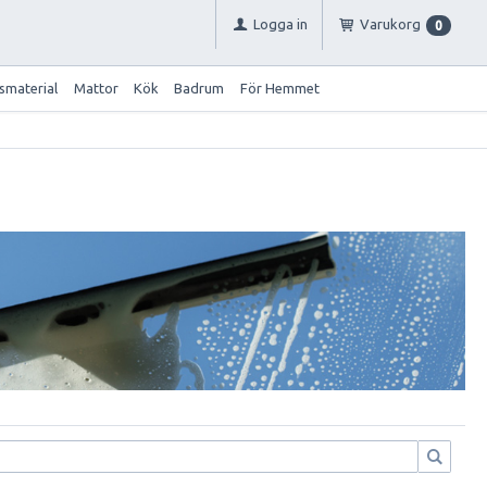
Logga in
Varukorg
0
smaterial
Mattor
Kök
Badrum
För Hemmet