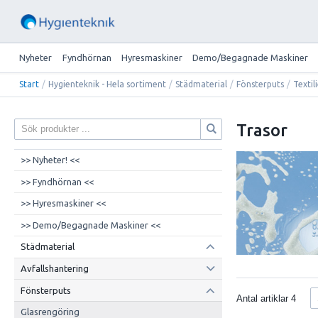
Nyheter
Fyndhörnan
Hyresmaskiner
Demo/Begagnade Maskiner
Start
/
Hygienteknik - Hela sortiment
/
Städmaterial
/
Fönsterputs
/
Textil
Trasor
>> Nyheter! <<
>> Fyndhörnan <<
>> Hyresmaskiner <<
>> Demo/Begagnade Maskiner <<
Städmaterial
Avfallshantering
Fönsterputs
Antal artiklar
4
Glasrengöring