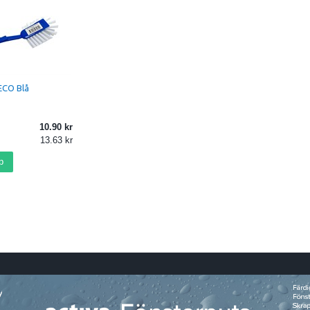
ECO Blå
10.90
13.63
p