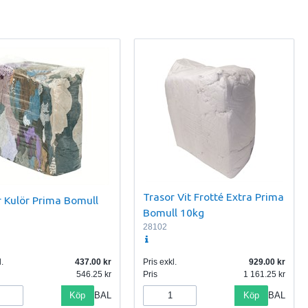
Trasor Vit Frotté Extra Prima
r Kulör Prima Bomull
Bomull 10kg
28102
.
437.00
Pris exkl.
929.00
546.25
Pris
1 161.25
Köp
Köp
BAL
BAL