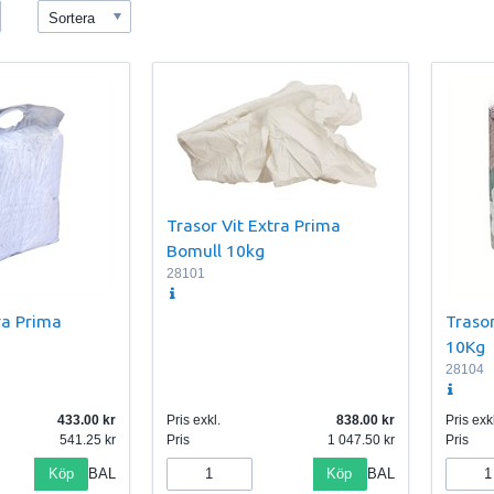
Sortera
Trasor Vit Extra Prima
Bomull 10kg
28101
ra Prima
Traso
10Kg
28104
433.00
Pris exkl.
838.00
Pris exkl
541.25
Pris
1 047.50
Pris
Köp
Köp
BAL
BAL