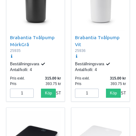
Brabantia Tvålpump
Brabantia Tvålpump
MörkGrå
Vit
25935
25936
Beställningsvara
Beställningsvara
Antal/kolli:
4
Antal/kolli:
4
Pris exkl.
315.00
Pris exkl.
315.00
Pris
393.75
Pris
393.75
Köp
Köp
ST
ST