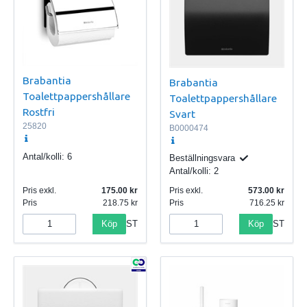
Brabantia
Brabantia
Toalettpappershållare
Toalettpappershållare
Rostfri
Svart
25820
B0000474
Antal/kolli:
6
Beställningsvara
Antal/kolli:
2
Pris exkl.
175.00
Pris exkl.
573.00
Pris
218.75
Pris
716.25
Köp
Köp
ST
ST