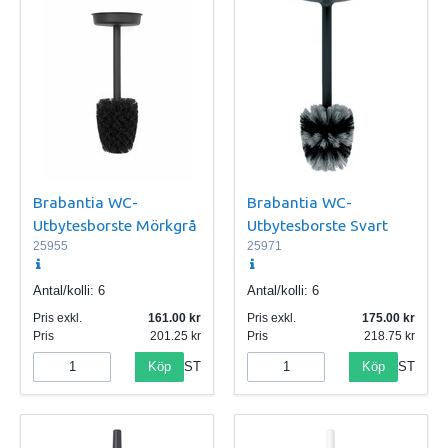
Brabantia WC-
Brabantia WC-
Utbytesborste Mörkgrå
Utbytesborste Svart
25955
25971
Antal/kolli:
6
Antal/kolli:
6
Pris exkl.
161.00
Pris exkl.
175.00
Pris
201.25
Pris
218.75
Köp
Köp
ST
ST