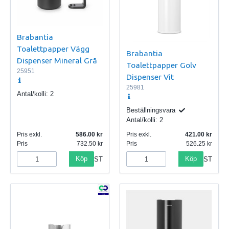
Brabantia
Toalettpapper Vägg
Brabantia
Dispenser Mineral Grå
Toalettpapper Golv
25951
Dispenser Vit
25981
Antal/kolli:
2
Beställningsvara
Antal/kolli:
2
Pris exkl.
586.00
Pris exkl.
421.00
Pris
732.50
Pris
526.25
Köp
Köp
ST
ST