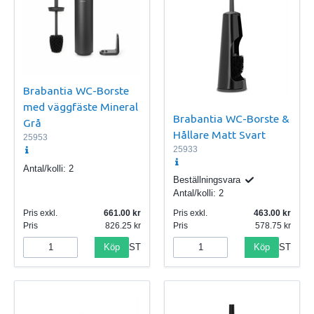
Brabantia WC-Borste
med väggfäste Mineral
Brabantia WC-Borste &
Grå
Hållare Matt Svart
25953
25933
Antal/kolli:
2
Beställningsvara
Antal/kolli:
2
Pris exkl.
661.00
Pris exkl.
463.00
Pris
826.25
Pris
578.75
Köp
Köp
ST
ST