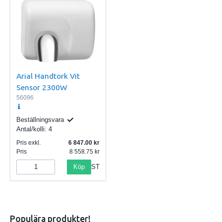
Arial Handtork Vit
Sensor 2300W
56096
Beställningsvara
Antal/kolli:
4
Pris exkl.
6 847.00
Pris
8 558.75
Köp
ST
Populära produkter!