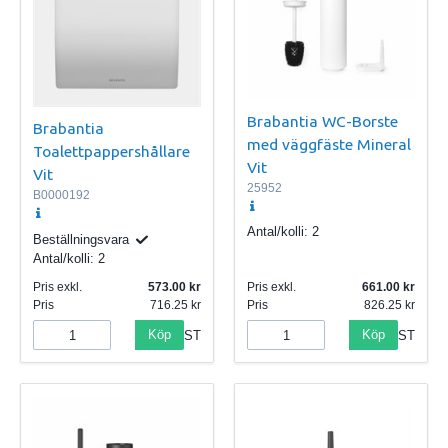
Brabantia WC-Borste
Brabantia
med väggfäste Mineral
Toalettpappershållare
Vit
Vit
25952
B0000192
Antal/kolli:
2
Beställningsvara
Antal/kolli:
2
Pris exkl.
573.00
Pris exkl.
661.00
Pris
716.25
Pris
826.25
Köp
Köp
ST
ST