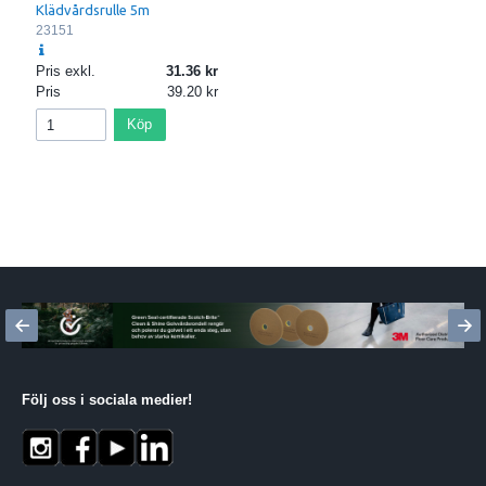
Klädvårdsrulle 5m
23151
Pris exkl.
31.36
Pris
39.20
Köp
Följ oss i sociala medier
!