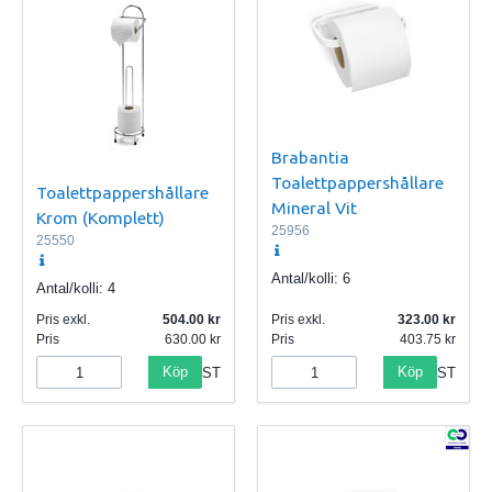
Brabantia
Toalettpappershållare
Toalettpappershållare
Mineral Vit
Krom (Komplett)
25956
25550
Antal/kolli:
6
Antal/kolli:
4
Pris exkl.
504.00
Pris exkl.
323.00
Pris
630.00
Pris
403.75
Köp
Köp
ST
ST