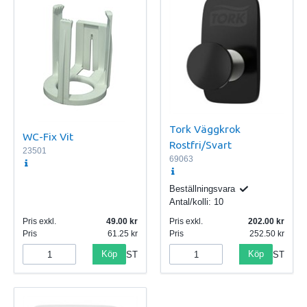
Tork Väggkrok
WC-Fix Vit
Rostfri/Svart
23501
69063
Beställningsvara
Antal/kolli:
10
Pris exkl.
49.00
Pris exkl.
202.00
Pris
61.25
Pris
252.50
Köp
Köp
ST
ST