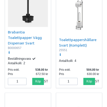
Brabantia
Toalettpapper Vägg
Toalettpappershållare
Dispenser Svart
Svart (Komplett)
B0000657
25551
Beställningsvara
Antal/kolli:
4
Antal/kolli:
2
Pris exkl.
538.00
Pris exkl.
504.00
Pris
672.50
Pris
630.00
Köp
Köp
ST
ST