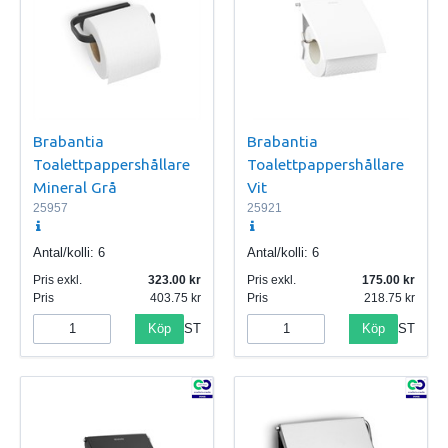
Brabantia
Brabantia
Toalettpappershållare
Toalettpappershållare
Mineral Grå
Vit
25957
25921
Antal/kolli:
6
Antal/kolli:
6
Pris exkl.
323.00
Pris exkl.
175.00
Pris
403.75
Pris
218.75
Köp
Köp
ST
ST