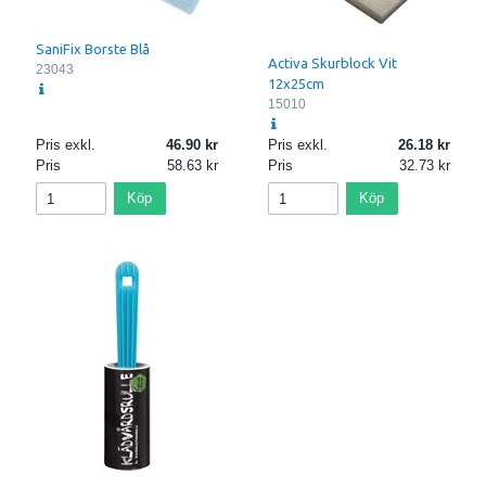
SaniFix Borste Blå
Activa Skurblock Vit
23043
12x25cm
15010
Pris exkl.
46.90
Pris exkl.
26.18
Pris
58.63
Pris
32.73
Köp
Köp