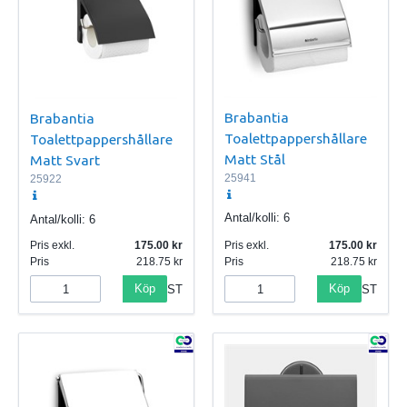
Brabantia
Brabantia
Toalettpappershållare
Toalettpappershållare
Matt Stål
Matt Svart
25941
25922
Antal/kolli:
6
Antal/kolli:
6
Pris exkl.
175.00
Pris exkl.
175.00
Pris
218.75
Pris
218.75
Köp
Köp
ST
ST