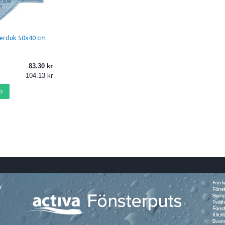
terduk 50x40 cm
83.30
104.13
p