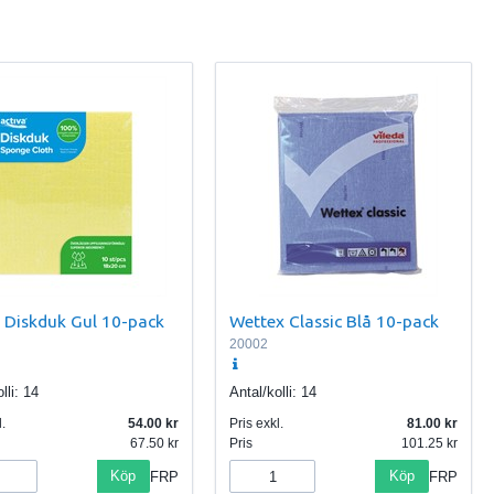
a Diskduk Gul 10-pack
Wettex Classic Blå 10-pack
20002
lli:
14
Antal/kolli:
14
.
54.00
Pris exkl.
81.00
67.50
Pris
101.25
Köp
Köp
FRP
FRP