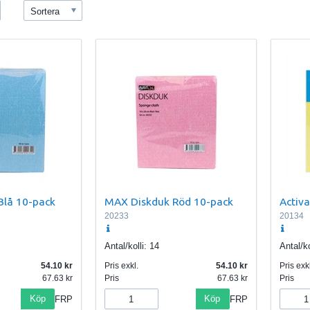
Sortera
Blå 10-pack
MAX Diskduk Röd 10-pack
Activ
20233
20134
Antal/kolli:
14
Antal/ko
54.10
Pris exkl.
54.10
Pris exkl
67.63
Pris
67.63
Pris
Köp
Köp
FRP
FRP