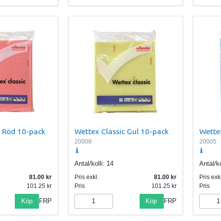
c Röd 10-pack
Wettex Classic Gul 10-pack
Wette
20008
20005
Antal/kolli:
14
Antal/ko
81.00
Pris exkl.
81.00
Pris exkl
101.25
Pris
101.25
Pris
Köp
Köp
FRP
FRP