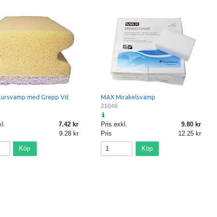
ursvamp med Grepp Vit
MAX Mirakelsvamp
21048
l.
7.42
Pris exkl.
9.80
9.28
Pris
12.25
Köp
Köp