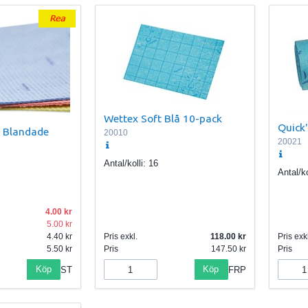
Wettex Soft Blå 10-pack
Quick'
c Blandade
20010
20021
Antal/kolli:
16
Antal/ko
4.00
5.00
4.40
Pris exkl.
118.00
Pris exkl
5.50
Pris
147.50
Pris
Köp
Köp
ST
FRP