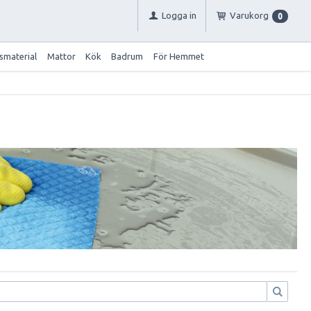
Logga in
Varukorg
0
smaterial
Mattor
Kök
Badrum
För Hemmet