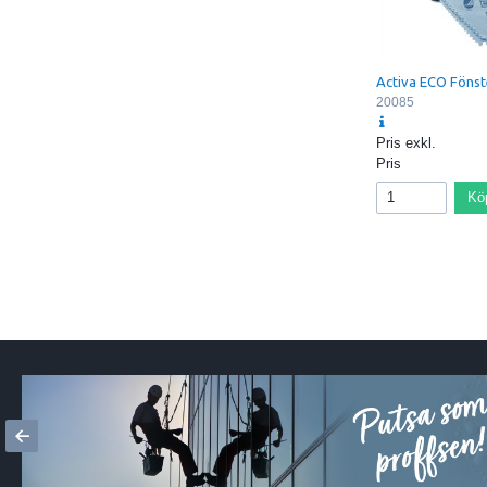
Activa ECO Föns
20085
Pris exkl.
Pris
Kö