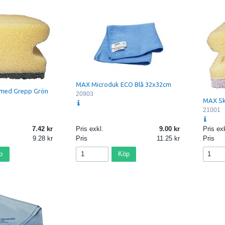
MAX Microduk ECO Blå 32x32cm
med Grepp Grön
20903
MAX Sk
21001
7.42
Pris exkl.
9.00
Pris exk
9.28
Pris
11.25
Pris
p
Köp