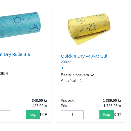
n Dry Rulle Blå
Quick'n Dry 4rl/krt Gul
20022
lli:
4
Beställningsvara
Antal/kolli:
1
.
348.00
Pris exkl.
1 389.00
435.00
Pris
1 736.25
Köp
Köp
RLE
KRT