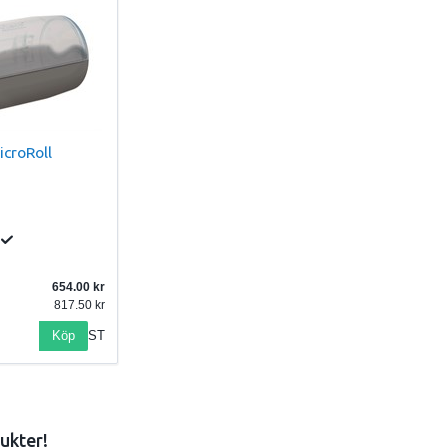
icroRoll
654.00
817.50
Köp
ST
ukter!