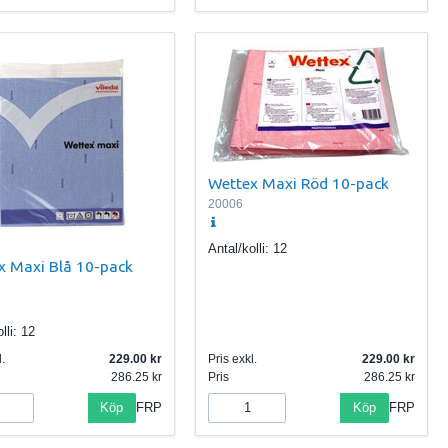
Wettex Maxi Röd 10-pack
20006
Antal/kolli:
12
x Maxi Blå 10-pack
lli:
12
.
229.00
Pris exkl.
229.00
286.25
Pris
286.25
Köp
Köp
FRP
FRP