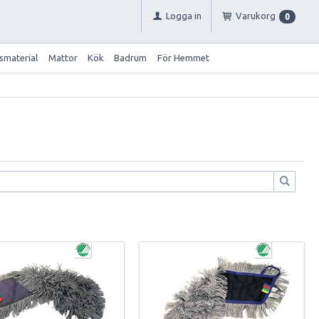
Logga in
Varukorg
0
smaterial
Mattor
Kök
Badrum
För Hemmet