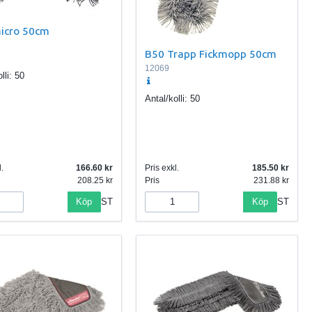
icro 50cm
B50 Trapp Fickmopp 50cm
12069
lli:
50
Antal/kolli:
50
.
166.60
Pris exkl.
185.50
208.25
Pris
231.88
Köp
Köp
ST
ST