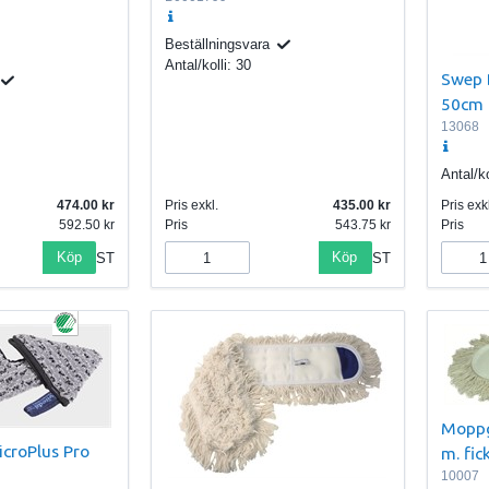
Beställningsvara
Antal/kolli:
30
Swep 
50cm
13068
Antal/ko
474.00
Pris exkl.
435.00
Pris exkl
592.50
Pris
543.75
Pris
Köp
Köp
ST
ST
Moppg
croPlus Pro
m. fic
10007