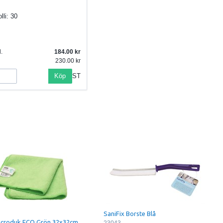
lli:
30
.
184.00
230.00
Köp
ST
SaniFix Borste Blå
croduk ECO Grön 32x32cm
23043