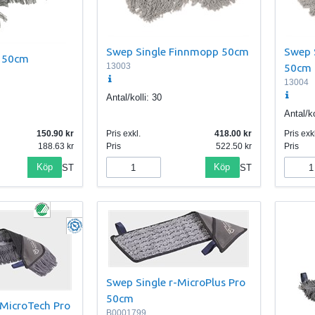
Swep Single Finnmopp 50cm
Swep 
 50cm
13003
50cm
13004
Antal/kolli:
30
Antal/ko
150.90
Pris exkl.
418.00
Pris exkl
188.63
Pris
522.50
Pris
Köp
Köp
ST
ST
Swep Single r-MicroPlus Pro
50cm
-MicroTech Pro
B0001799