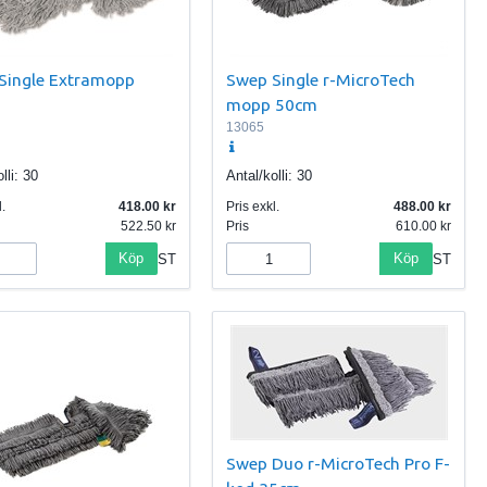
Single Extramopp
Swep Single r-MicroTech
mopp 50cm
13065
lli:
30
Antal/kolli:
30
.
418.00
Pris exkl.
488.00
522.50
Pris
610.00
Köp
Köp
ST
ST
Swep Duo r-MicroTech Pro F-