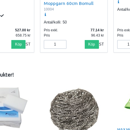
Moppgarn 60cm Bomull
Antal/ko
10004
Antal/kolli:
50
527.00
Pris exkl.
77.14
Pris exkl
658.75
Pris
96.43
Pris
Köp
Köp
ST
ST
ukter!
MAX Mi