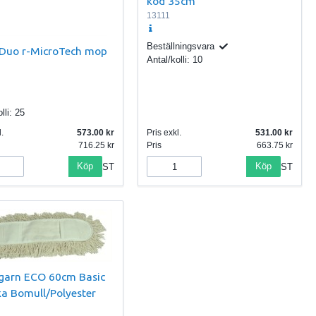
kod 35cm
13111
Beställningsvara
Duo r-MicroTech mop
Antal/kolli:
10
lli:
25
.
573.00
Pris exkl.
531.00
716.25
Pris
663.75
Köp
Köp
ST
ST
arn ECO 60cm Basic
ka Bomull/Polyester