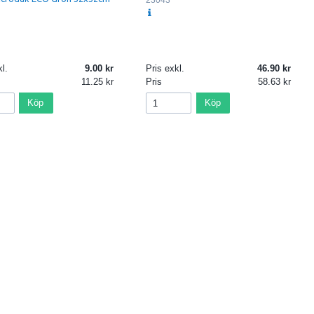
l.
9.00
Pris exkl.
46.90
11.25
Pris
58.63
Köp
Köp