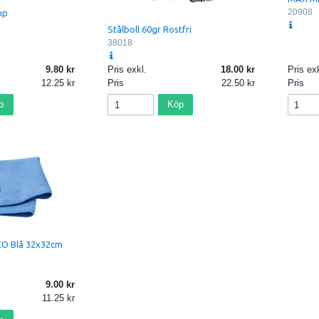
20908
mp
Stålboll 60gr Rostfri
38018
9.80
Pris exkl.
18.00
Pris exk
12.25
Pris
22.50
Pris
p
Köp
CO Blå 32x32cm
9.00
11.25