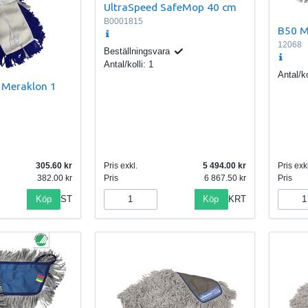
UltraSpeed SafeMop 40 cm
B0001815
B50 M
12068
Beställningsvara
Antal/kolli:
1
Antal/ko
Meraklon 1
305.60
Pris exkl.
5 494.00
Pris exkl
382.00
Pris
6 867.50
Pris
Köp
Köp
ST
KRT