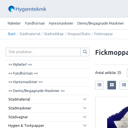
Nyheter
Fyndhörnan
Hyresmaskiner
Demo/Begagnade Maskiner
Start
/
Städmaterial
/
Städredskap
/
Moppar/Stativ
/
Fickmoppar
Fickmopp
>> Nyheter! <<
Antal artiklar
15
>> Fyndhörnan <<
>> Hyresmaskiner <<
>> Demo/Begagnade Maskiner <<
Städmaterial
Städmaskiner
Städvagnar
Hygien & Torkpapper