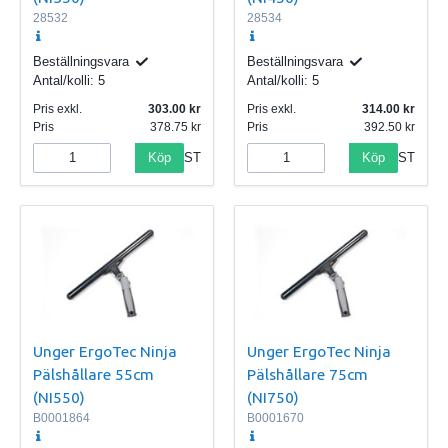
28532
28534
Beställningsvara
Beställningsvara
Antal/kolli:
5
Antal/kolli:
5
Pris exkl.
303.00
Pris exkl.
314.00
Pris
378.75
Pris
392.50
Köp
Köp
ST
ST
Unger ErgoTec Ninja
Unger ErgoTec Ninja
Pälshållare 55cm
Pälshållare 75cm
(NI550)
(NI750)
B0001864
B0001670