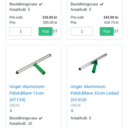
Beställningsvara
Beställningsvara
Antal/kolli:
5
Antal/kolli:
5
Pris exkl.
316.00
Pris exkl.
343.00
Pris
395.00
Pris
428.75
Köp
Köp
ST
ST
Unger Aluminium
Unger Aluminium
Pälshållare 15cm
Pälshållare 35cm Ledad
(AT150)
(SV350)
28528
28539
Beställningsvara
Antal/kolli:
5
Antal/kolli:
10