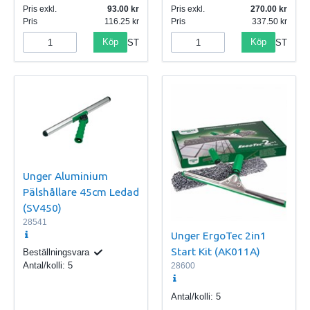
Pris exkl.
93.00
Pris exkl.
270.00
Pris
116.25
Pris
337.50
Köp
Köp
ST
ST
Unger Aluminium
Pälshållare 45cm Ledad
(SV450)
28541
Unger ErgoTec 2in1
Start Kit (AK011A)
Beställningsvara
Antal/kolli:
5
28600
Antal/kolli:
5