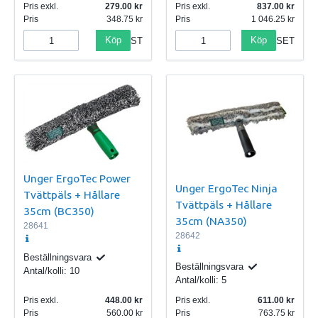
Pris exkl.
279.00
Pris exkl.
837.00
Pris
348.75
Pris
1 046.25
Köp
Köp
ST
SET
Unger ErgoTec Power
Unger ErgoTec Ninja
Tvättpäls + Hållare
Tvättpäls + Hållare
35cm (BC350)
35cm (NA350)
28641
28642
Beställningsvara
Beställningsvara
Antal/kolli:
10
Antal/kolli:
5
Pris exkl.
448.00
Pris exkl.
611.00
Pris
560.00
Pris
763.75