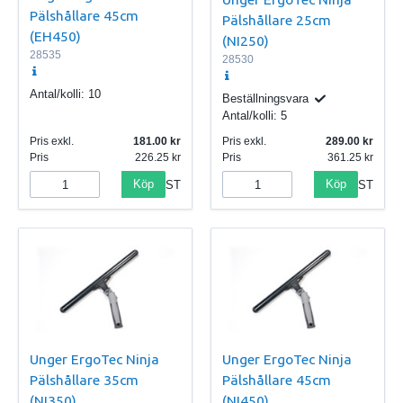
Pälshållare 45cm
Pälshållare 25cm
(EH450)
(NI250)
28535
28530
Antal/kolli:
10
Beställningsvara
Antal/kolli:
5
Pris exkl.
181.00
Pris exkl.
289.00
Pris
226.25
Pris
361.25
Köp
Köp
ST
ST
Unger ErgoTec Ninja
Unger ErgoTec Ninja
Pälshållare 35cm
Pälshållare 45cm
(NI350)
(NI450)