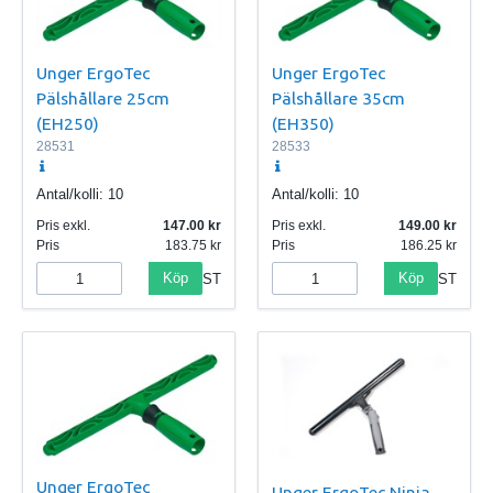
Unger ErgoTec
Unger ErgoTec
Pälshållare 25cm
Pälshållare 35cm
(EH250)
(EH350)
28531
28533
Antal/kolli:
10
Antal/kolli:
10
Pris exkl.
147.00
Pris exkl.
149.00
Pris
183.75
Pris
186.25
Köp
Köp
ST
ST
Unger ErgoTec
Unger ErgoTec Ninja