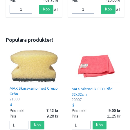
Pris
403.75
Pris
410.00
Köp
Köp
ST
ST
Populära produkter!
MAX Skursvamp med Grepp
MAX Microduk ECO Röd
Grön
32x32cm
21003
20907
Pris exkl.
7.42
Pris exkl.
9.00
Pris
9.28
Pris
11.25
Köp
Köp