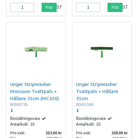
Köp
Köp
ST
ST
Unger StripWasher
Unger StripWasher
Monsoon Tvättpäls +
Tvättpäls + Hållare
Hållare 35cm (MC350)
35cm
B0000730
B0001596
Beställningsvara
Beställningsvara
Antal/kolli:
10
Antal/kolli:
10
Pris exkl.
323.00
Pris exkl.
328.00