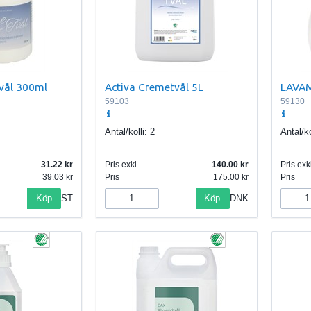
vål 300ml
Activa Cremetvål 5L
LAVAM
59103
59130
Antal/kolli:
2
Antal/ko
31.22
Pris exkl.
140.00
Pris exkl
39.03
Pris
175.00
Pris
Köp
Köp
ST
DNK