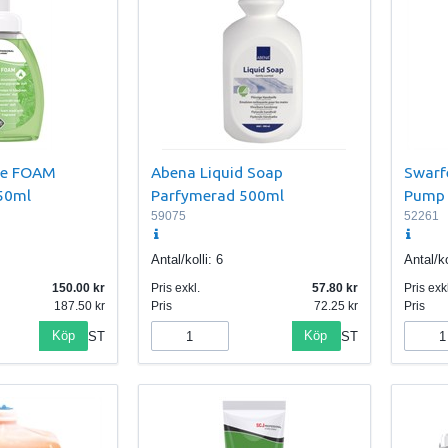
gie FOAM
Abena Liquid Soap
Swarf
50ml
Parfymerad 500ml
Pump
59075
52261
Antal/kolli:
6
Antal/ko
150.00
Pris exkl.
57.80
Pris exkl
187.50
Pris
72.25
Pris
Köp
Köp
ST
ST