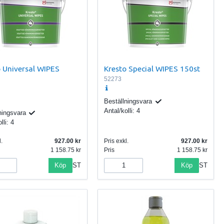
o Universal WIPES
Kresto Special WIPES 150st
52273
Beställningsvara
Antal/kolli:
4
ningsvara
lli:
4
.
927.00
Pris exkl.
927.00
1 158.75
Pris
1 158.75
Köp
Köp
ST
ST