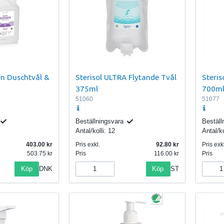
en Duschtvål &
Sterisol ULTRA Flytande Tvål
Steris
375ml
700m
51060
51077
Beställningsvara
Beställ
Antal/kolli:
12
Antal/ko
403.00
Pris exkl.
92.80
Pris exkl
503.75
Pris
116.00
Pris
Köp
Köp
DNK
ST