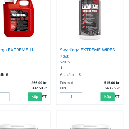
ega EXTREME 1L
Swarfega EXTREME WIPES
70st
52075
lli:
6
Antal/kolli:
6
.
266.00
Pris exkl.
515.00
332.50
Pris
643.75
Köp
Köp
ST
ST