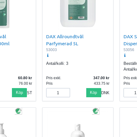
vål
DAX Allroundtvål
DAX S
00ml
Parfymerad 5L
Dispe
53003
53056
Antal/kolli:
3
Beställ
Antal/ko
60.80
Pris exkl.
347.00
Pris exkl
76.00
Pris
433.75
Pris
Köp
Köp
ST
DNK