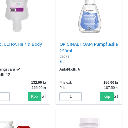
ol ULTRA Hair & Body
ORIGINAL FOAM Pumpflaska
l
250ml
52078
ningsvara
Antal/kolli:
6
lli:
12
.
132.00
Pris exkl.
150.00
165.00
Pris
187.50
Köp
Köp
ST
ST