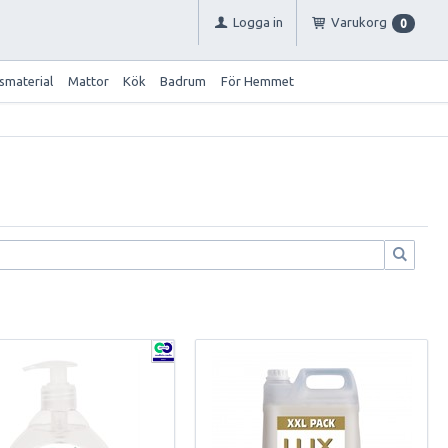
Logga in
Varukorg
0
smaterial
Mattor
Kök
Badrum
För Hemmet