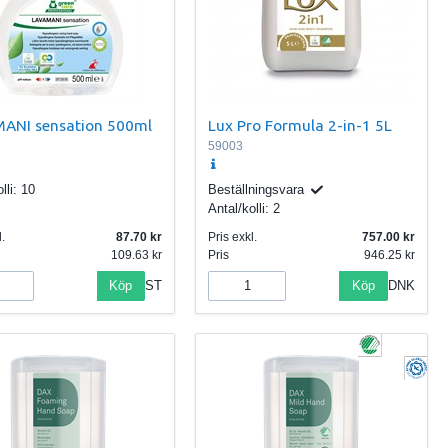
ANI sensation 500ml
Lux Pro Formula 2-in-1 5L
59003
lli:
10
Beställningsvara
Antal/kolli:
2
.
87.70
Pris exkl.
757.00
109.63
Pris
946.25
Köp
Köp
ST
DNK