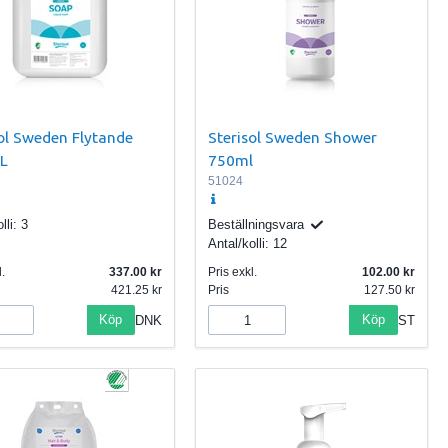
ol Sweden Flytande
Sterisol Sweden Shower
5L
750ml
51024
lli:
3
Beställningsvara
Antal/kolli:
12
.
337.00
Pris exkl.
102.00
421.25
Pris
127.50
Köp
Köp
DNK
ST