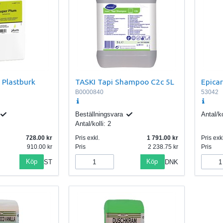
 Plastburk
TASKI Tapi Shampoo C2c 5L
Epica
B0000840
53042
Beställningsvara
Antal/ko
Antal/kolli:
2
728.00
Pris exkl.
1 791.00
Pris exkl
910.00
Pris
2 238.75
Pris
Köp
Köp
ST
DNK