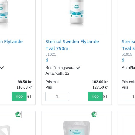
en Flytande
Sterisol Sweden Flytande
Steris
Tvål 750ml
Tvål 
51021
51015
Beställningsvara
Antal/ko
Antal/kolli:
12
88.50
Pris exkl.
102.00
Pris exkl
110.63
Pris
127.50
Pris
Köp
Köp
ST
ST