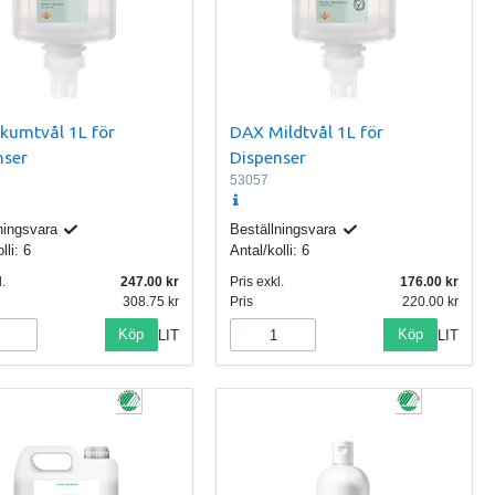
kumtvål 1L för
DAX Mildtvål 1L för
nser
Dispenser
53057
ningsvara
Beställningsvara
lli:
6
Antal/kolli:
6
.
247.00
Pris exkl.
176.00
308.75
Pris
220.00
Köp
Köp
LIT
LIT