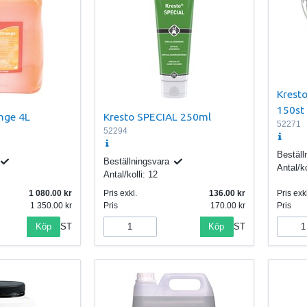
Krest
150st
nge 4L
Kresto SPECIAL 250ml
52271
52294
Beställ
Beställningsvara
Antal/ko
Antal/kolli:
12
1 080.00
Pris exkl.
136.00
Pris exkl
1 350.00
Pris
170.00
Pris
Köp
Köp
ST
ST