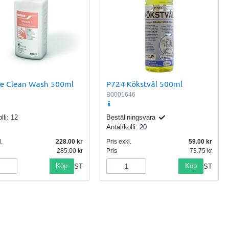
re Clean Wash 500ml
P724 Kökstvål 500ml
B0001646
lli:
12
Beställningsvara
Antal/kolli:
20
.
228.00
Pris exkl.
59.00
285.00
Pris
73.75
Köp
Köp
ST
ST