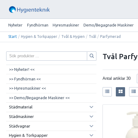
Nyheter
Fyndhörnan
Hyresmaskiner
Demo/Begagnade Maskiner
Start
/
Hygien & Torkpapper
/
Tvål & Hygien
/
Tvål
/
Parfymerad
Tvål Parf
>> Nyheter! <<
Antal artiklar
30
>> Fyndhörnan <<
>> Hyresmaskiner <<
>> Demo/Begagnade Maskiner <<
Städmaterial
Städmaskiner
Städvagnar
Hygien & Torkpapper