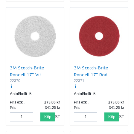
3M Scotch-Brite
3M Scotch-Brite
Rondell 17" Vit
Rondell 17" Röd
22370
22371
Antal/kolli:
5
Antal/kolli:
5
Pris exkl.
273.00
Pris exkl.
273.00
Pris
341.25
Pris
341.25
Köp
Köp
ST
ST