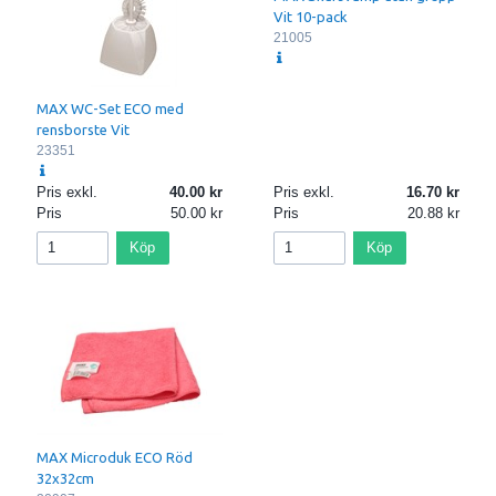
Vit 10-pack
21005
MAX WC-Set ECO med
rensborste Vit
23351
Pris exkl.
40.00
Pris exkl.
16.70
Pris
50.00
Pris
20.88
Köp
Köp
MAX Microduk ECO Röd
32x32cm