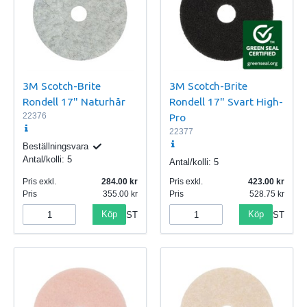
3M Scotch-Brite
3M Scotch-Brite
Rondell 17" Naturhår
Rondell 17" Svart High-
22376
Pro
22377
Beställningsvara
Antal/kolli:
5
Antal/kolli:
5
Pris exkl.
284.00
Pris exkl.
423.00
Pris
355.00
Pris
528.75
Köp
Köp
ST
ST