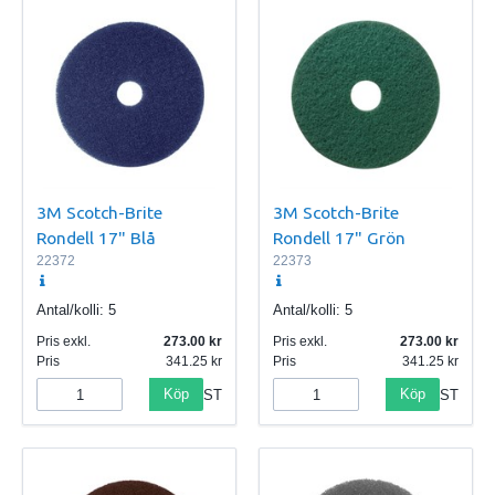
3M Scotch-Brite
3M Scotch-Brite
Rondell 17" Blå
Rondell 17" Grön
22372
22373
Antal/kolli:
5
Antal/kolli:
5
Pris exkl.
273.00
Pris exkl.
273.00
Pris
341.25
Pris
341.25
Köp
Köp
ST
ST