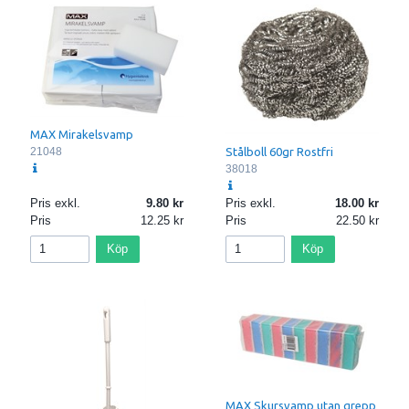
MAX Mirakelsvamp
21048
Stålboll 60gr Rostfri
38018
Pris exkl.
9.80
Pris exkl.
18.00
Pris
12.25
Pris
22.50
Köp
Köp
MAX Skursvamp utan grepp