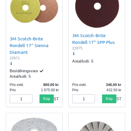
3M Scotch-Brite
3M Scotch-Brite
Rondell 17" SPP Plus
Rondell 17" Sienna
22875
Diamant
22871
Antal/kolli:
5
Beställningsvara
Antal/kolli:
5
Pris exkl.
860.00
Pris exkl.
346.00
Pris
1 075.00
Pris
432.50
Köp
Köp
ST
ST