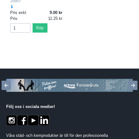
20907
Pris exkl.
9.00
Pris
11.25
Köp
Följ oss i sociala medier
!
Våra städ- och kemprodukter är till för den professionella