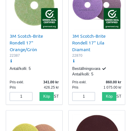
3M Scotch-Brite
3M Scotch-Brite
Rondell 17"
Rondell 17" Lila
Orange/Grön
Diamant
22387
22870
Antal/kolli:
5
Beställningsvara
Antal/kolli:
5
Pris exkl.
341.00
Pris exkl.
860.00
Pris
426.25
Pris
1 075.00
Köp
Köp
ST
ST