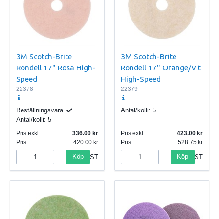
3M Scotch-Brite
3M Scotch-Brite
Rondell 17" Rosa High-
Rondell 17" Orange/Vit
Speed
High-Speed
22378
22379
Beställningsvara
Antal/kolli:
5
Antal/kolli:
5
Pris exkl.
336.00
Pris exkl.
423.00
Pris
420.00
Pris
528.75
Köp
Köp
ST
ST