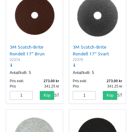
3M Scotch-Brite
3M Scotch-Brite
Rondell 17" Brun
Rondell 17" Svart
22374
22375
Antal/kolli:
5
Antal/kolli:
5
Pris exkl.
273.00
Pris exkl.
273.00
Pris
341.25
Pris
341.25
Köp
Köp
ST
ST