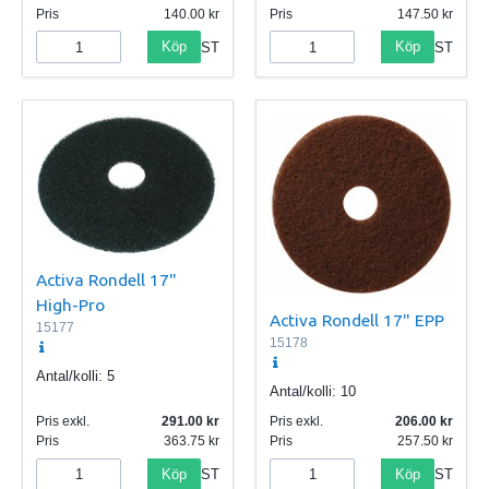
Pris
140.00
Pris
147.50
Köp
Köp
ST
ST
Activa Rondell 17"
High-Pro
Activa Rondell 17" EPP
15177
15178
Antal/kolli:
5
Antal/kolli:
10
Pris exkl.
291.00
Pris exkl.
206.00
Pris
363.75
Pris
257.50
Köp
Köp
ST
ST