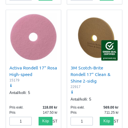
Activa Rondell 17" Rosa
3M Scotch-Brite
High-speed
Rondell 17" Clean &
15179
Shine 2-sidig
22917
Antal/kolli:
5
Antal/kolli:
5
Pris exkl.
118.00
Pris exkl.
569.00
Pris
147.50
Pris
711.25
Köp
Köp
ST
ST