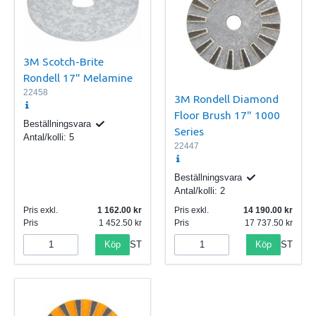
3M Scotch-Brite
Rondell 17" Melamine
22458
3M Rondell Diamond
Floor Brush 17" 1000
Beställningsvara
Series
Antal/kolli:
5
22447
Beställningsvara
Antal/kolli:
2
Pris exkl.
1 162.00
Pris exkl.
14 190.00
Pris
1 452.50
Pris
17 737.50
Köp
Köp
ST
ST