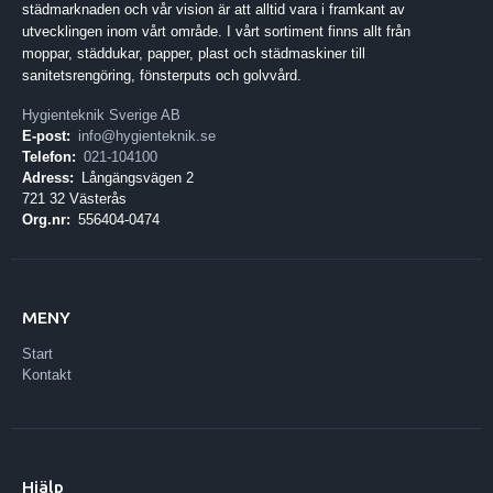
städmarknaden och vår vision är att alltid vara i framkant av
utvecklingen inom vårt område. I vårt sortiment finns allt från
moppar, städdukar, papper, plast och städmaskiner till
sanitetsrengöring, fönsterputs och golvvård.
Hygienteknik Sverige AB
E-post:
info@hygienteknik.se
Telefon:
021-104100
Adress:
Långängsvägen 2
721 32 Västerås
Org.nr:
556404-0474
MENY
Start
Kontakt
Hjälp