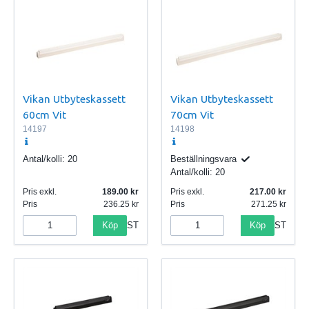
Vikan Utbyteskassett
Vikan Utbyteskassett
60cm Vit
70cm Vit
14197
14198
Antal/kolli:
20
Beställningsvara
Antal/kolli:
20
Pris exkl.
189.00
Pris exkl.
217.00
Pris
236.25
Pris
271.25
Köp
Köp
ST
ST