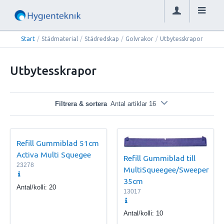
Start
/
Städmaterial
/
Städredskap
/
Golvrakor
/
Utbytesskrapor
Utbytesskrapor
Filtrera & sortera
Antal artiklar 16
Refill Gummiblad 51cm
Activa Multi Squegee
Refill Gummiblad till
23278
MultiSqueegee/Sweeper
35cm
Antal/kolli:
20
13017
Antal/kolli:
10