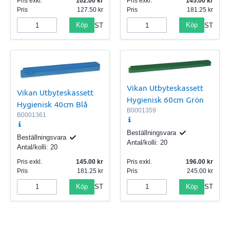
Pris exkl.
102.00
Pris exkl.
145.00
Pris
127.50
Pris
181.25
Köp
Köp
ST
ST
Vikan Utbyteskassett
Vikan Utbyteskassett
Hygienisk 60cm Grön
Hygienisk 40cm Blå
B0001359
B0001361
Beställningsvara
Beställningsvara
Antal/kolli:
20
Antal/kolli:
20
Pris exkl.
145.00
Pris exkl.
196.00
Pris
181.25
Pris
245.00
Köp
Köp
ST
ST