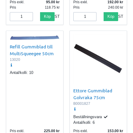
Pris exkl.
95.00
Pris exkl.
192.00
Pris
118.75
Pris
240.00
Köp
Köp
ST
ST
Refill Gummiblad till
MultiSqueegee 50cm
13020
Antal/kolli:
10
Ettore Gummiblad
Golvraka 75cm
B0001827
Beställningsvara
Antal/kolli:
6
Pris exkl.
225.00
Pris exkl.
153.00