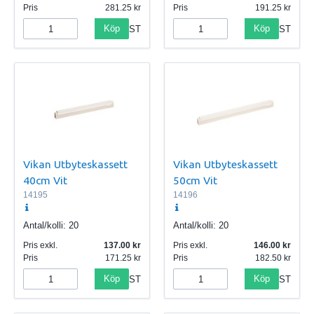
Pris
281.25
Pris
191.25
Köp
Köp
ST
ST
Vikan Utbyteskassett
Vikan Utbyteskassett
40cm Vit
50cm Vit
14195
14196
Antal/kolli:
20
Antal/kolli:
20
Pris exkl.
137.00
Pris exkl.
146.00
Pris
171.25
Pris
182.50
Köp
Köp
ST
ST