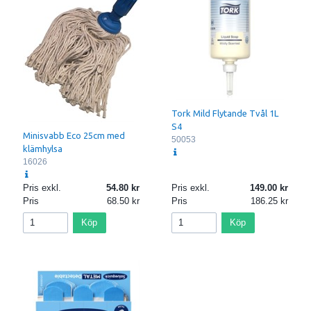
Tork Mild Flytande Tvål 1L
S4
Minisvabb Eco 25cm med
50053
klämhylsa
16026
Pris exkl.
54.80
Pris exkl.
149.00
Pris
68.50
Pris
186.25
Köp
Köp