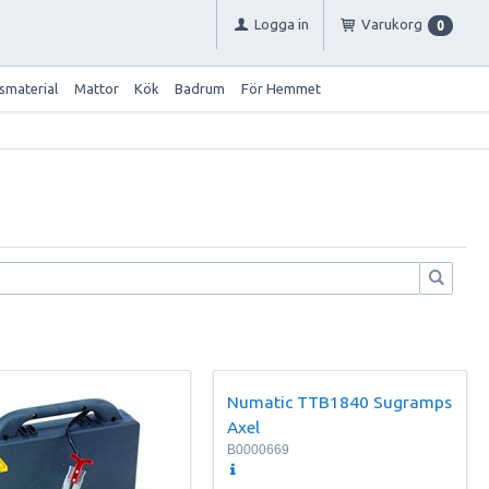
Logga in
Varukorg
0
smaterial
Mattor
Kök
Badrum
För Hemmet
Numatic TTB1840 Sugramps
Axel
B0000669