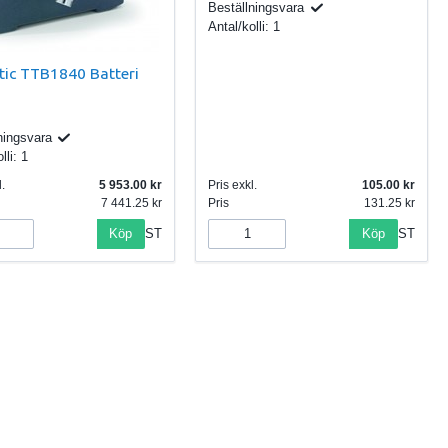
Beställningsvara
Antal/kolli:
1
ic TTB1840 Batteri
ningsvara
lli:
1
.
5 953.00
Pris exkl.
105.00
7 441.25
Pris
131.25
Köp
Köp
ST
ST