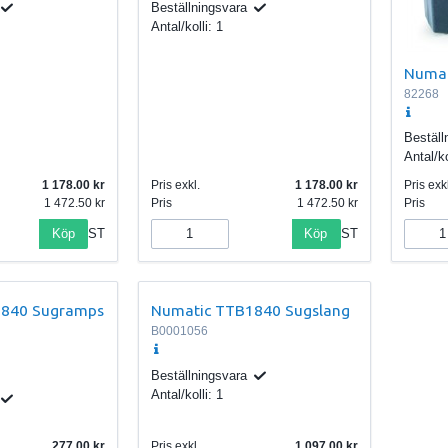
Beställningsvara
Antal/kolli:
1
Numat
82268
Beställ
Antal/ko
1 178.00
Pris exkl.
1 178.00
Pris exkl
1 472.50
Pris
1 472.50
Pris
Köp
Köp
ST
ST
1840 Sugramps
Numatic TTB1840 Sugslang
B0001056
Beställningsvara
Antal/kolli:
1
277.00
Pris exkl.
1 097.00