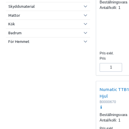
Beställningsvara
Skyddsmaterial
Antal/kolli:
1
Mattor
Kök
Badrum
För Hemmet
Pris exkl.
Pris
Numatic TTB
Hjul
B0000670
Beställningsvara
Antal/kolli:
1
Pris exkl.