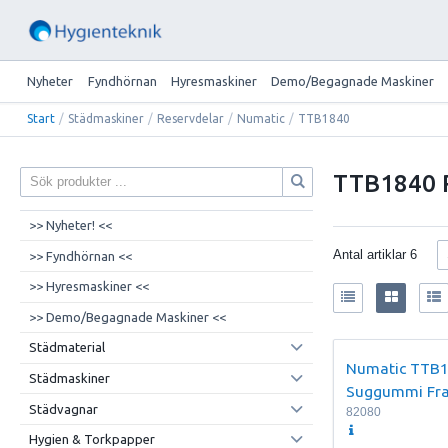
Nyheter
Fyndhörnan
Hyresmaskiner
Demo/Begagnade Maskiner
Start
/
Städmaskiner
/
Reservdelar
/
Numatic
/
TTB1840
TTB1840 
>> Nyheter! <<
Antal artiklar
6
>> Fyndhörnan <<
>> Hyresmaskiner <<
>> Demo/Begagnade Maskiner <<
Städmaterial
Numatic TTB
Städmaskiner
Suggummi Fr
Städvagnar
82080
Hygien & Torkpapper