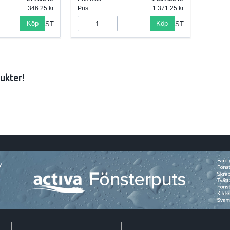
346.25
Pris
1 371.25
Köp
Köp
ST
ST
ukter!