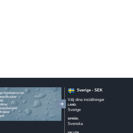
Sverige - SEK
Välj dina inställningar
LAND:
Sverige
SPRÅK:
Svenska
VALUTA