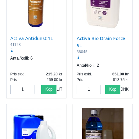
Activa Antidunst 1L
Activa Bio Drain Force
41128
5L
38045
Antal/kolli:
6
Antal/kolli:
2
Pris exkl.
215.20
Pris exkl.
651.00
Pris
269.00
Pris
813.75
Köp
Köp
LIT
DNK