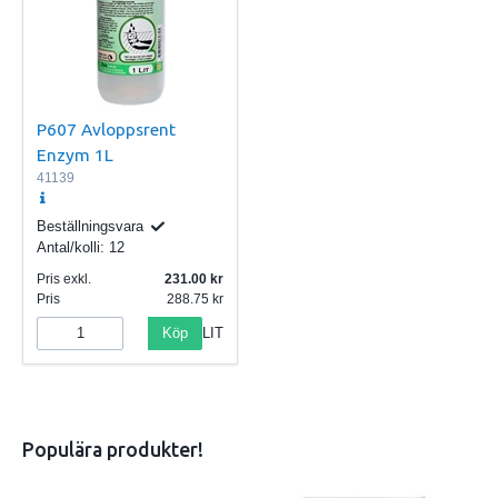
P607 Avloppsrent
Enzym 1L
41139
Beställningsvara
Antal/kolli:
12
Pris exkl.
231.00
Pris
288.75
Köp
LIT
Populära produkter!