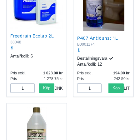
Freedrain Ecolab 2L
P407 Antidunst 1L
38048
B0001174
Antal/kolli:
6
Beställningsvara
Antal/kolli:
12
Pris exkl.
1 023.00
Pris exkl.
194.00
Pris
1 278.75
Pris
242.50
Köp
Köp
DNK
LIT