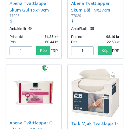
Abena Tvättlappar
Abena Tvättlappar
Skum Gul 19x19cm
Skum Blå 19x27cm
77025
77029
Antal/kolli:
48
Antal/kolli:
36
Pris exkl.
64.35
Pris exkl.
98.10
Pris
80.44
Pris
122.63
Köp
Köp
FRP
FRP
Abena Tvättlappar C-
Tork Mjuk Tvättlapp 1-