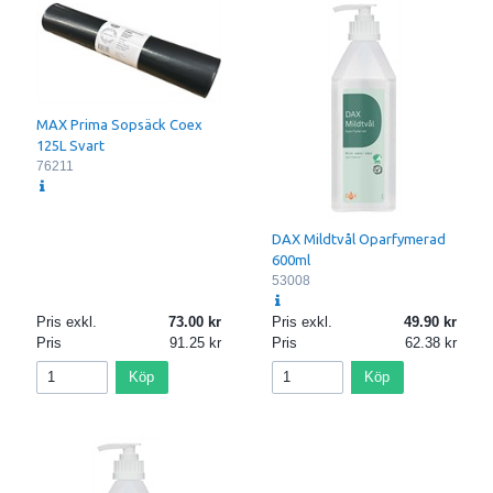
MAX Prima Sopsäck Coex
125L Svart
76211
DAX Mildtvål Oparfymerad
600ml
53008
Pris exkl.
73.00
Pris exkl.
49.90
Pris
91.25
Pris
62.38
Köp
Köp