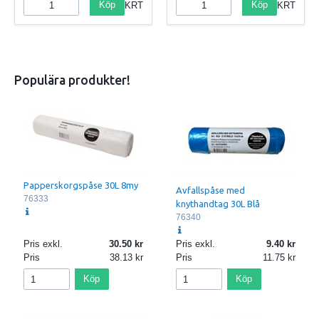
Köp
Köp
KRT
KRT
Populära produkter!
Papperskorgspåse 30L 8my
Avfallspåse med
76333
knythandtag 30L Blå
76340
Pris exkl.
30.50
Pris exkl.
9.40
Pris
38.13
Pris
11.75
Köp
Köp