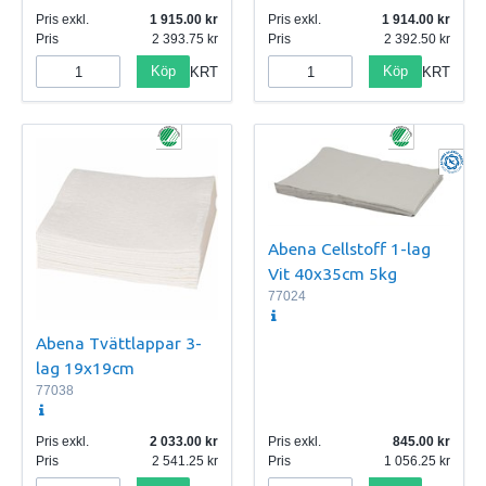
Pris exkl.
1 915.00
Pris exkl.
1 914.00
Pris
2 393.75
Pris
2 392.50
Köp
Köp
KRT
KRT
Abena Cellstoff 1-lag
Vit 40x35cm 5kg
77024
Abena Tvättlappar 3-
lag 19x19cm
77038
Pris exkl.
2 033.00
Pris exkl.
845.00
Pris
2 541.25
Pris
1 056.25