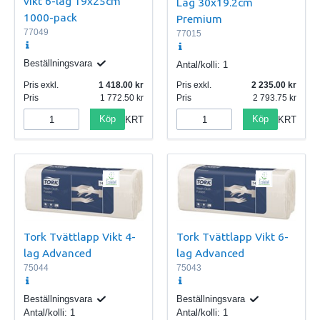
vikt 6-lag 19x25cm
Lag 30x19.2cm
1000-pack
Premium
77049
77015
Beställningsvara
Antal/kolli:
1
Pris exkl.
1 418.00
Pris exkl.
2 235.00
Pris
1 772.50
Pris
2 793.75
Köp
Köp
KRT
KRT
Tork Tvättlapp Vikt 4-
Tork Tvättlapp Vikt 6-
lag Advanced
lag Advanced
75044
75043
Beställningsvara
Beställningsvara
Antal/kolli:
1
Antal/kolli:
1