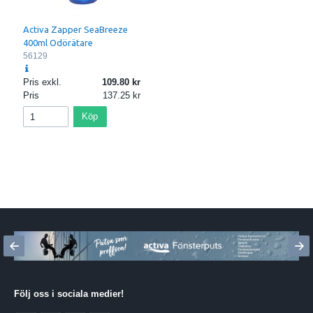
Activa Zapper SeaBreeze
400ml Odörätare
56129
Pris exkl.
109.80
Pris
137.25
Köp
Följ oss i sociala medier
!