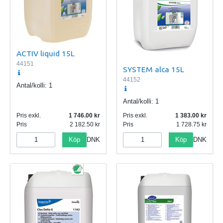
ACTIV liquid 15L
44151
SYSTEM alca 15L
44152
Antal/kolli:
1
Antal/kolli:
1
Pris exkl.
1 746.00
Pris exkl.
1 383.00
Pris
2 182.50
Pris
1 728.75
Köp
Köp
DNK
DNK