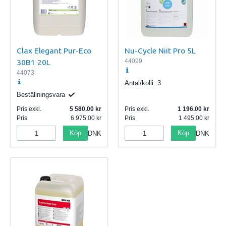
Clax Elegant Pur-Eco
Nu-Cycle Niit Pro 5L
30B1 20L
44099
44073
Antal/kolli:
3
Beställningsvara
Pris exkl.
5 580.00
Pris exkl.
1 196.00
Pris
6 975.00
Pris
1 495.00
Köp
Köp
DNK
DNK