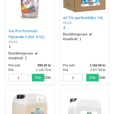
ACTIV perfectKliks 10L
44154
Via Pro Formula
Beställningsvara
Flytande Color 4.32L
Antal/kolli:
1
44048
Beställningsvara
Antal/kolli:
2
Pris exkl.
895.00
Pris exkl.
3 182.00
Pris
1 118.75
Pris
3 977.50
Köp
Köp
DNK
DNK