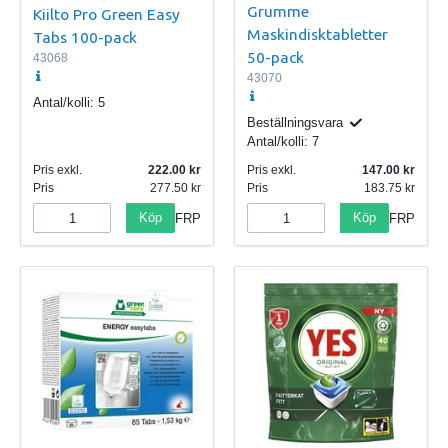
Grumme
Kiilto Pro Green Easy
Maskindisktabletter
Tabs 100-pack
50-pack
43068
43070
Antal/kolli:
5
Beställningsvara
Antal/kolli:
7
Pris exkl.
222.00
Pris exkl.
147.00
Pris
277.50
Pris
183.75
Köp
Köp
FRP
FRP