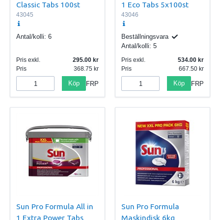
Classic Tabs 100st
1 Eco Tabs 5x100st
43045
43046
Antal/kolli:
6
Beställningsvara
Antal/kolli:
5
Pris exkl.
295.00
Pris exkl.
534.00
Pris
368.75
Pris
667.50
Köp
Köp
FRP
FRP
Sun Pro Formula All in
Sun Pro Formula
1 Extra Power Tabs
Maskindisk 6kg