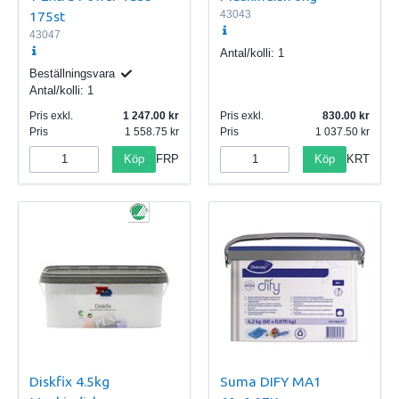
175st
43043
43047
Antal/kolli:
1
Beställningsvara
Antal/kolli:
1
Pris exkl.
1 247.00
Pris exkl.
830.00
Pris
1 558.75
Pris
1 037.50
Köp
Köp
FRP
KRT
Diskfix 4.5kg
Suma DIFY MA1