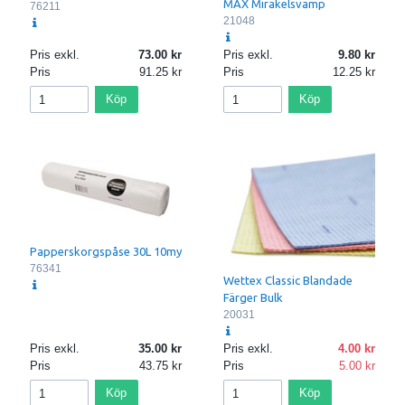
MAX Mirakelsvamp
76211
21048
Pris exkl.
73.00
Pris exkl.
9.80
Pris
91.25
Pris
12.25
Köp
Köp
Papperskorgspåse 30L 10my
76341
Wettex Classic Blandade
Färger Bulk
20031
Pris exkl.
35.00
Pris exkl.
4.00
Pris
43.75
Pris
5.00
Köp
Köp