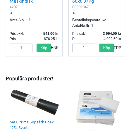
Maskindisk
60x0.07Kg
42071
B0001847
Antal/kolli:
1
Beställningsvara
Antal/kolli:
1
Pris exkl.
541.00
Pris exkl.
3 994.00
Pris
676.25
Pris
4 992.50
Köp
Köp
HNK
FRP
Populära produkter!
MAX Prima Sopsäck Coex
125L Svart