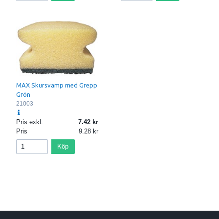
MAX Skursvamp med Grepp
Grön
21003
Pris exkl.
7.42
Pris
9.28
Köp