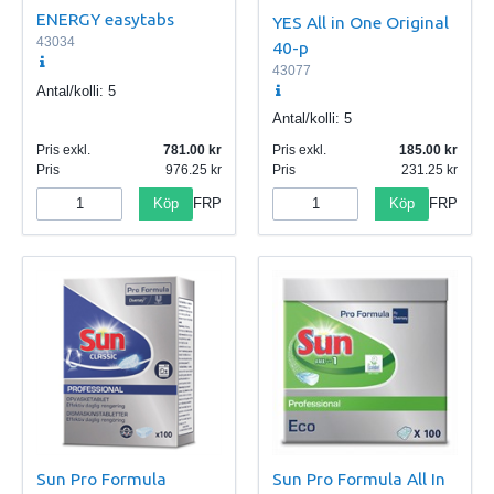
ENERGY easytabs
YES All in One Original
43034
40-p
43077
Antal/kolli:
5
Antal/kolli:
5
Pris exkl.
781.00
Pris exkl.
185.00
Pris
976.25
Pris
231.25
Köp
Köp
FRP
FRP
Sun Pro Formula
Sun Pro Formula All In