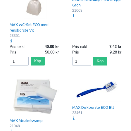
Grön
21003
MAX WC-Set ECO med
rensborste Vit
23351
Pris exkl.
40.00
Pris exkl.
7.42
Pris
50.00
Pris
9.28
Köp
Köp
MAX Diskborste ECO Blå
23461
MAX Mirakelsvamp
21048