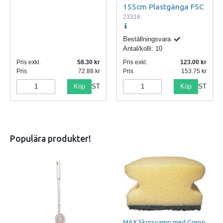
155cm Plastgänga FSC
23316
Beställningsvara
Antal/kolli:
10
Pris exkl.
58.30
Pris exkl.
123.00
Pris
72.88
Pris
153.75
Köp
Köp
ST
ST
Populära produkter!
MAX Skursvamp med Grepp