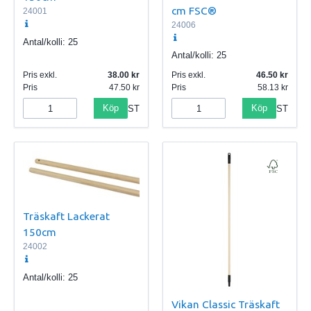
cm FSC®
24001
24006
Antal/kolli:
25
Antal/kolli:
25
Pris exkl.
38.00
Pris exkl.
46.50
Pris
47.50
Pris
58.13
Köp
Köp
ST
ST
Träskaft Lackerat
150cm
24002
Antal/kolli:
25
Vikan Classic Träskaft