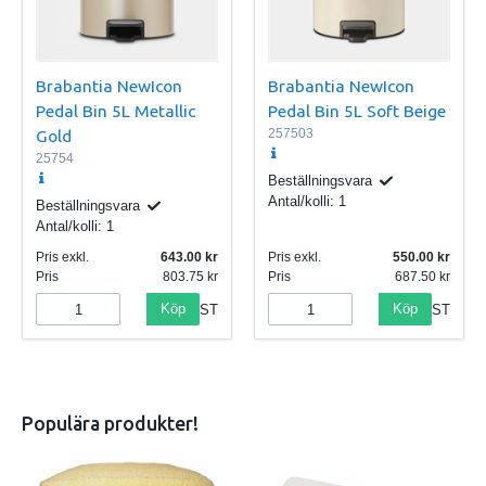
Brabantia NewIcon
Brabantia NewIcon
Pedal Bin 5L Metallic
Pedal Bin 5L Soft Beige
Gold
257503
25754
Beställningsvara
Antal/kolli:
1
Beställningsvara
Antal/kolli:
1
Pris exkl.
643.00
Pris exkl.
550.00
Pris
803.75
Pris
687.50
Köp
Köp
ST
ST
Populära produkter!