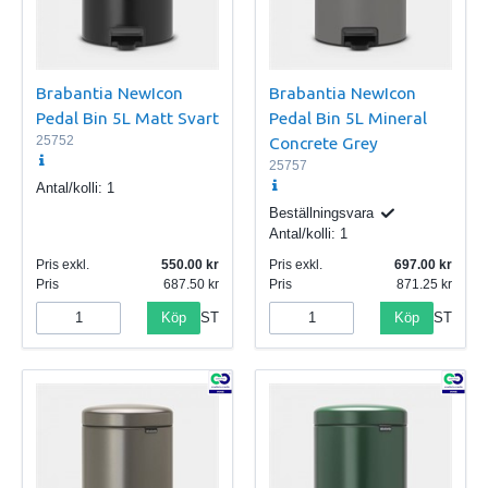
Brabantia NewIcon
Brabantia NewIcon
Pedal Bin 5L Matt Svart
Pedal Bin 5L Mineral
25752
Concrete Grey
25757
Antal/kolli:
1
Beställningsvara
Antal/kolli:
1
Pris exkl.
550.00
Pris exkl.
697.00
Pris
687.50
Pris
871.25
Köp
Köp
ST
ST