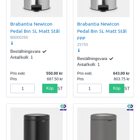
Brabantia NewIcon
Brabantia NewIcon
Pedal Bin 5L Matt Stål
Pedal Bin 5L Matt Stål
B0000260
FPP
25755
Beställningsvara
Antal/kolli:
1
Beställningsvara
Antal/kolli:
1
Pris exkl.
550.00
Pris exkl.
643.00
Pris
687.50
Pris
803.75
Köp
Köp
ST
ST