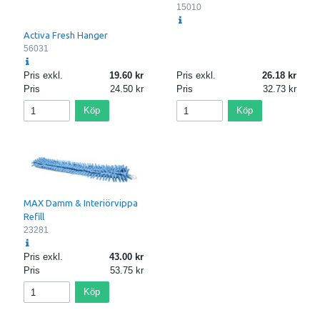
15010
Activa Fresh Hanger
56031
Pris exkl.
19.60
Pris exkl.
26.18
Pris
24.50
Pris
32.73
Köp
Köp
MAX Damm & Interiörvippa
Refill
23281
Pris exkl.
43.00
Pris
53.75
Köp