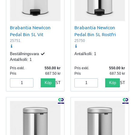
Brabantia NewIcon
Brabantia NewIcon
Pedal Bin 5L Vit
Pedal Bin 5L Rostfri
25751
25750
Beställningsvara
Antal/kolli:
1
Antal/kolli:
1
Pris exkl.
550.00
Pris exkl.
550.00
Pris
687.50
Pris
687.50
Köp
Köp
ST
ST