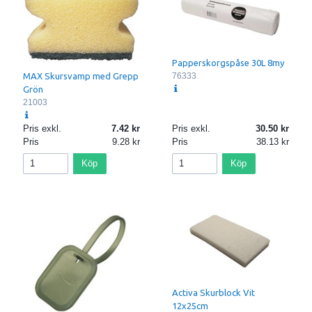
Papperskorgspåse 30L 8my
76333
MAX Skursvamp med Grepp
Grön
21003
Pris exkl.
7.42
Pris exkl.
30.50
Pris
9.28
Pris
38.13
Köp
Köp
Activa Skurblock Vit
12x25cm