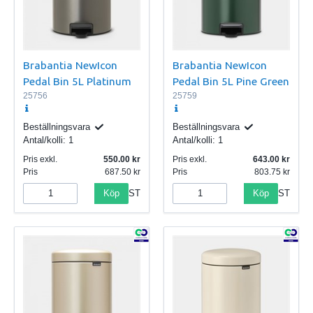
Brabantia NewIcon
Brabantia NewIcon
Pedal Bin 5L Platinum
Pedal Bin 5L Pine Green
25756
25759
Beställningsvara
Beställningsvara
Antal/kolli:
1
Antal/kolli:
1
Pris exkl.
550.00
Pris exkl.
643.00
Pris
687.50
Pris
803.75
Köp
Köp
ST
ST