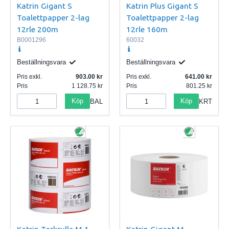
Katrin Gigant S
Katrin Plus Gigant S
Toalettpapper 2-lag
Toalettpapper 2-lag
12rle 200m
12rle 160m
B0001296
60032
Beställningsvara
Beställningsvara
Pris exkl.
903.00
Pris exkl.
641.00
Pris
1 128.75
Pris
801.25
Köp
Köp
BAL
KRT
Katrin Torkrulle M 1-
Katrin Gigant M