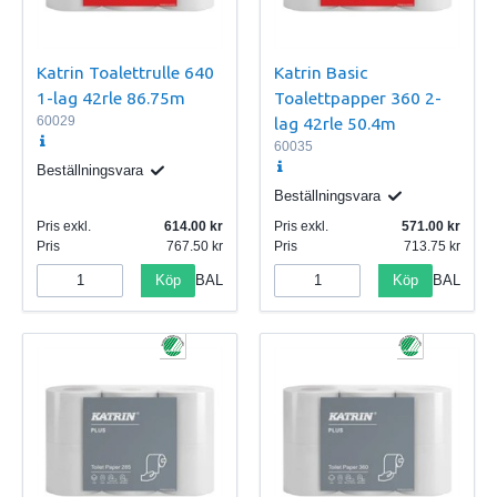
Katrin Toalettrulle 640
Katrin Basic
1-lag 42rle 86.75m
Toalettpapper 360 2-
60029
lag 42rle 50.4m
60035
Beställningsvara
Beställningsvara
Pris exkl.
614.00
Pris exkl.
571.00
Pris
767.50
Pris
713.75
Köp
Köp
BAL
BAL