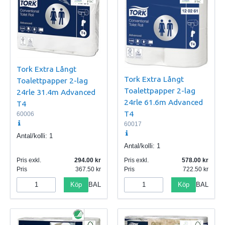
Tork Extra Långt
Tork Extra Långt
Toalettpapper 2-lag
Toalettpapper 2-lag
24rle 31.4m Advanced
24rle 61.6m Advanced
T4
T4
60006
60017
Antal/kolli:
1
Antal/kolli:
1
Pris exkl.
294.00
Pris exkl.
578.00
Pris
367.50
Pris
722.50
Köp
Köp
BAL
BAL