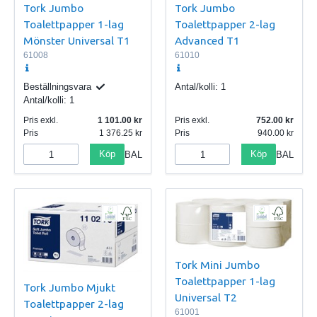
Tork Jumbo
Tork Jumbo
Toalettpapper 1-lag
Toalettpapper 2-lag
Mönster Universal T1
Advanced T1
61008
61010
Beställningsvara
Antal/kolli:
1
Antal/kolli:
1
Pris exkl.
1 101.00
Pris exkl.
752.00
Pris
1 376.25
Pris
940.00
Köp
Köp
BAL
BAL
Tork Mini Jumbo
Toalettpapper 1-lag
Tork Jumbo Mjukt
Universal T2
Toalettpapper 2-lag
61001