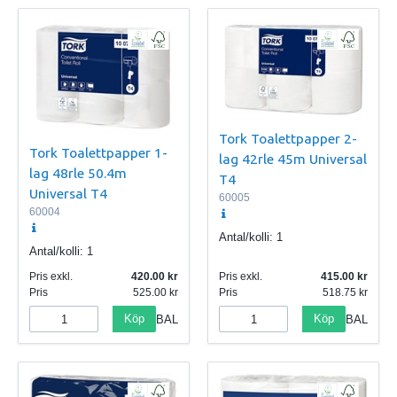
Tork Toalettpapper 2-
Tork Toalettpapper 1-
lag 42rle 45m Universal
lag 48rle 50.4m
T4
Universal T4
60005
60004
Antal/kolli:
1
Antal/kolli:
1
Pris exkl.
420.00
Pris exkl.
415.00
Pris
525.00
Pris
518.75
Köp
Köp
BAL
BAL