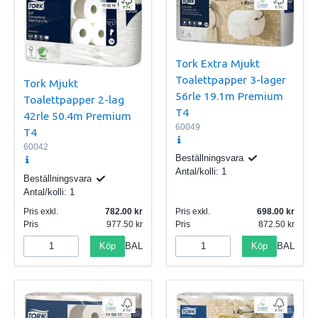
Tork Extra Mjukt
Toalettpapper 3-lager
Tork Mjukt
56rle 19.1m Premium
Toalettpapper 2-lag
T4
42rle 50.4m Premium
60049
T4
60042
Beställningsvara
Antal/kolli:
1
Beställningsvara
Antal/kolli:
1
Pris exkl.
782.00
Pris exkl.
698.00
Pris
977.50
Pris
872.50
Köp
Köp
BAL
BAL