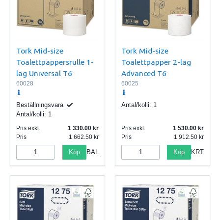
Tork Mid-size
Tork Mid-size
Toalettpappersrulle 1-
Toalettpapper 2-lag
lag Universal T6
Advanced T6
60028
60025
Beställningsvara
Antal/kolli:
1
Antal/kolli:
1
Pris exkl.
1 330.00
Pris exkl.
1 530.00
Pris
1 662.50
Pris
1 912.50
Köp
Köp
BAL
KRT