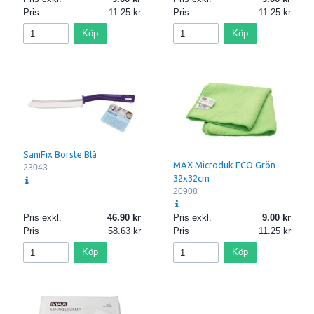
Pris
11.25
Pris
11.25
Köp
Köp
SaniFix Borste Blå
MAX Microduk ECO Grön
23043
32x32cm
20908
Pris exkl.
46.90
Pris exkl.
9.00
Pris
58.63
Pris
11.25
Köp
Köp