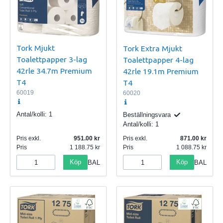
Tork Mjukt
Tork Extra Mjukt
Toalettpapper 3-lag
Toalettpapper 4-lag
42rle 34.7m Premium
42rle 19.1m Premium
T4
T4
60019
60020
Antal/kolli:
1
Beställningsvara
Antal/kolli:
1
Pris exkl.
951.00
Pris exkl.
871.00
Pris
1 188.75
Pris
1 088.75
Köp
Köp
BAL
BAL