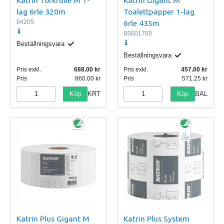
lag 6rle 320m
Toalettpapper 1-lag
64205
6rle 435m
B0001760
Beställningsvara
Beställningsvara
Pris exkl.
688.00
Pris exkl.
457.00
Pris
860.00
Pris
571.25
Köp
Köp
KRT
BAL
Katrin Plus Gigant M
Katrin Plus System