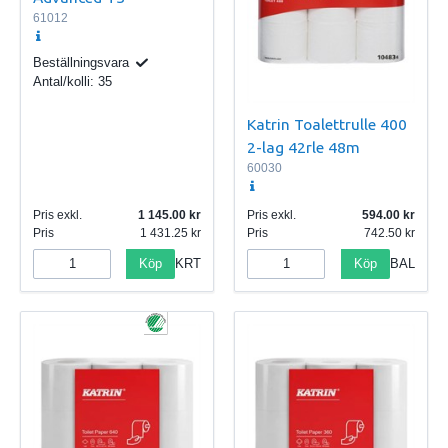
61012
Beställningsvara
Antal/kolli:
35
Katrin Toalettrulle 400
2-lag 42rle 48m
60030
Pris exkl.
1 145.00
Pris exkl.
594.00
Pris
1 431.25
Pris
742.50
Köp
Köp
KRT
BAL