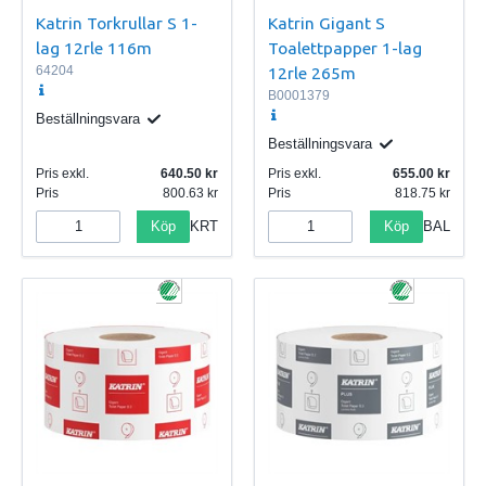
Katrin Torkrullar S 1-
Katrin Gigant S
lag 12rle 116m
Toalettpapper 1-lag
64204
12rle 265m
B0001379
Beställningsvara
Beställningsvara
Pris exkl.
640.50
Pris exkl.
655.00
Pris
800.63
Pris
818.75
Köp
Köp
KRT
BAL