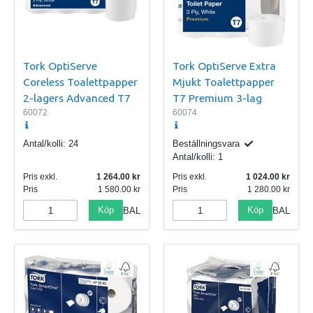
Tork OptiServe
Tork OptiServe Extra
Coreless Toalettpapper
Mjukt Toalettpapper
2-lagers Advanced T7
T7 Premium 3-lag
60072
60074
Antal/kolli:
24
Beställningsvara
Antal/kolli:
1
Pris exkl.
1 264.00
Pris exkl.
1 024.00
Pris
1 580.00
Pris
1 280.00
Köp
Köp
BAL
BAL