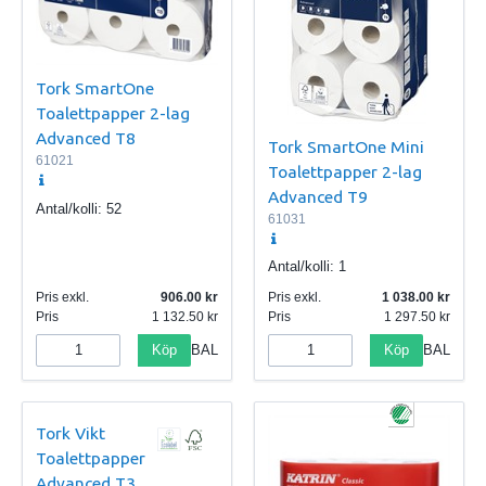
Tork SmartOne
Toalettpapper 2-lag
Advanced T8
Tork SmartOne Mini
61021
Toalettpapper 2-lag
Advanced T9
Antal/kolli:
52
61031
Antal/kolli:
1
Pris exkl.
906.00
Pris exkl.
1 038.00
Pris
1 132.50
Pris
1 297.50
Köp
Köp
BAL
BAL
Tork Vikt
Toalettpapper
Advanced T3