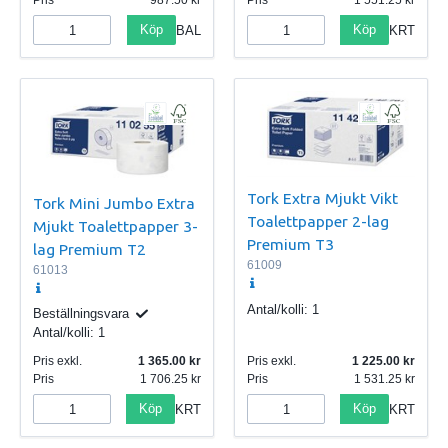
Köp
Köp
BAL
KRT
Tork Extra Mjukt Vikt
Tork Mini Jumbo Extra
Toalettpapper 2-lag
Mjukt Toalettpapper 3-
Premium T3
lag Premium T2
61009
61013
Antal/kolli:
1
Beställningsvara
Antal/kolli:
1
Pris exkl.
1 365.00
Pris exkl.
1 225.00
Pris
1 706.25
Pris
1 531.25
Köp
Köp
KRT
KRT