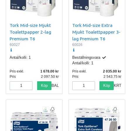
Tork Mid-size Mjukt
Tork Mid-size Extra
Toalettpapper 2-lag
Mjukt Toalettpapper 3-
Premium T6
lag Premium T6
60027
60026
Antal/kolli:
1
Beställningsvara
Antal/kolli:
1
Pris exkl.
1 678.00
Pris exkl.
2 035.00
Pris
2 097.50
Pris
2 543.75
Köp
Köp
BAL
KRT