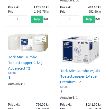
Antal/kolli:
36
Pris exkl.
1 235.00
Pris exkl.
442.00
Pris
1 543.75
Pris
552.50
Köp
Köp
BAL
BAL
Tork Mini Jumbo
Toalettpapper 2-lag
Advanced T2
Tork Mini Jumbo Mjukt
61004
Toalettpapper 2-lager
Premium T2
Antal/kolli:
1
61003
Antal/kolli:
1
Pris exkl.
790.00
Pris exkl.
1 241.00
Pris
987.50
Pris
1 551.25