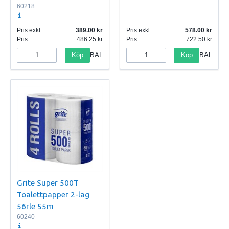
60218
Pris exkl.
389.00
Pris exkl.
578.00
Pris
486.25
Pris
722.50
Köp
Köp
BAL
BAL
Grite Super 500T
Toalettpapper 2-lag
56rle 55m
60240