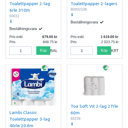
Toalettpapper 2-lag
Toalettpapper 2-lagers
6rle 310m
B0002108
60031
Beställningsvara
Beställningsvara
Pris exkl.
679.00
Pris exkl.
1 619.00
Pris
848.75
Pris
2 023.75
Köp
Köp
BAL
KRT
Toa Soft Vit 2-lag 27rle
Lambi Classic
60m
Toalettpapper 3-lag
60238
40rle 20.6m