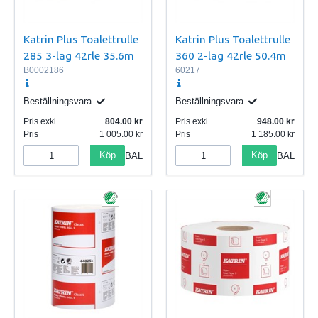
Katrin Plus Toalettrulle
Katrin Plus Toalettrulle
285 3-lag 42rle 35.6m
360 2-lag 42rle 50.4m
B0002186
60217
Beställningsvara
Beställningsvara
Pris exkl.
804.00
Pris exkl.
948.00
Pris
1 005.00
Pris
1 185.00
Köp
Köp
BAL
BAL