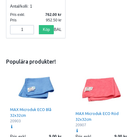
Antal/kolli:
1
Pris exkl.
762.00
Pris
952.50
Köp
BAL
Populära produkter!
MAX Microduk ECO Blå
MAX Microduk ECO Röd
32x32cm
32x32cm
20903
20907
Pris exkl.
9.00
Pris exkl.
9.00