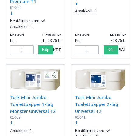
Premium T1
61006
Antal/kolli:
1
Beställningsvara
Antal/kolli:
1
Pris exkl.
1 219.00
Pris exkl.
663.00
Pris
1 523.75
Pris
828.75
Köp
Köp
KRT
BAL
Tork Mini Jumbo
Tork Mini Jumbo
Toalettpapper 1-lag
Toalettpapper 2-lag
Mönster Universal T2
Universal T2
61002
61041
Antal/kolli:
1
Beställningsvara