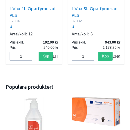
I-Vax 1L Oparfymerad
I-Vax 5L Oparfymerad
PLS
PLS
37034
37032
Antal/kolli:
12
Antal/kolli:
3
Pris exkl.
192.00
Pris exkl.
943.00
Pris
240.00
Pris
1 178.75
Köp
Köp
LIT
DNK
Populära produkter!