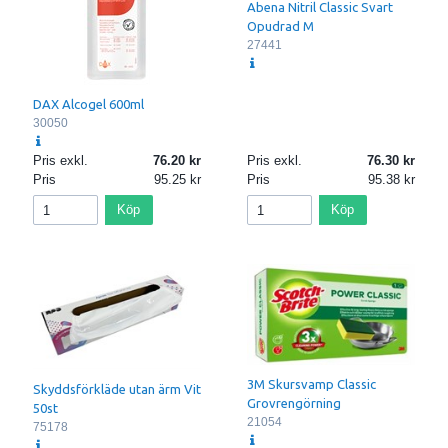
Abena Nitril Classic Svart
Opudrad M
27441
DAX Alcogel 600ml
30050
Pris exkl.
76.20
Pris exkl.
76.30
Pris
95.25
Pris
95.38
Köp
Köp
3M Skursvamp Classic
Skyddsförkläde utan ärm Vit
Grovrengörning
50st
21054
75178