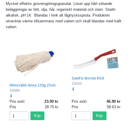
Mycket effektiv grovrengöringsgranulat. Löser upp hårt sittande
beläggningar av fett, olja, hår, organiskt material och slam. Starkt
alkalisk, pH 14. Blandas i hink alt lågtrycksspruta. Produkten
utvecklar värme tillsammans med vatten och skall blandas med kallt
vatten.
SaniFix Borste Röd
23044
Minisvabb Anna 220g 25cm
16088
Pris exkl.
23.00
Pris exkl.
46.90
Pris
28.75
Pris
58.63
Köp
Köp