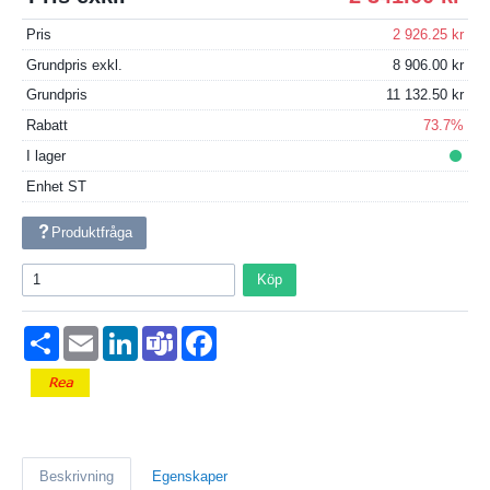
Pris
2 926.25
Grundpris exkl.
8 906.00
Grundpris
11 132.50
Rabatt
73.7%
I lager
Enhet
ST
Produktfråga
Köp
Dela
Email
LinkedIn
Teams
Facebook
Beskrivning
Egenskaper