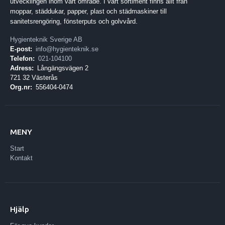
utvecklingen inom vårt område. I vårt sortiment finns allt från
moppar, städdukar, papper, plast och städmaskiner till
sanitetsrengöring, fönsterputs och golvvård.
Hygienteknik Sverige AB
E-post:
info@hygienteknik.se
Telefon:
021-104100
Adress:
Långängsvägen 2
721 32 Västerås
Org.nr:
556404-0474
MENY
Start
Kontakt
Hjälp