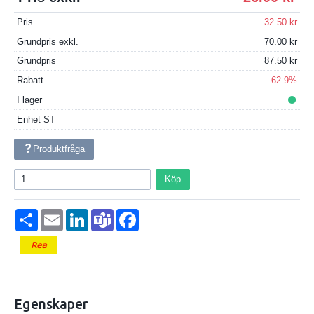
Pris
32.50
Grundpris exkl.
70.00
Grundpris
87.50
Rabatt
62.9%
I lager
Enhet
ST
Produktfråga
Köp
Dela
Email
LinkedIn
Teams
Facebook
Egenskaper